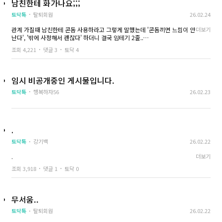
남친한테 화가나요;;;
토닥톡
탈퇴회원
26.02.24
관계 가질때 남친한테 콘돔 사용하라고 그렇게 말했는데 '콘돔끼면 느낌이 안
더보기
난다', '밖에 사정해서 괜찮다' 하더니 결국 임테기 2줄..
만나는 동안 괜찮길래 방심한 제 잘못도 있지만, 콘돔껴라해도 싫다더니 결국
조회 4,221
댓글 3
토닥 4
이 사단을 만들어놓고ㅠ
저는 무섭고 두려워서 소화도 안되고 속도 울렁거리고 잠도 안오는데, 책임지
겠다며 걱정하지 말라는 말만 하고 내일 점심쯤 같이 병원가자면서 잠들었네
요..;;;
임시 비공개중인 게시물입니다.
토닥톡
행복하자56
26.02.23
저희는 결혼준비도 안됐고 둘다 아기 생각 없는 사람들입니다.
그래서 저는 낙태를 생각하고있어요.
근데 지금 남친 행동이 너무 화나고 억울해요..ㅠㅠ
남친의 쾌락을 위해 콘돔을 안꼈으면서, 병원 알아보는거나 수술 후 신체손
상, 어디 말못할 죄책감 등 모든 책임은 저 혼자 저야한다는게..ㅠㅠ
.
그리고 제가 남자였다면 새벽이라도 임신사실을 알게됐을때 당장 달려가서
같이 있어줬을텐데 다음날 점심때 온대요..
토닥톡
강기백
26.02.22
(일때문에 자정 넘어서 집 도착하긴 했습니다..)
.
더보기
평소 다정하고 섬세한 스타일이 아닌건 알았지만 그래도 서로 결혼 생각중인
조회 3,918
댓글 1
토닥 0
사이였는데 저는 이번 일로 많은 실망을 하게됐고 앞으로 남친을 어떻게 대해
야 할지 걱정입니다.
여러분은 이런 감정이나 생각 해보셨나요?
임신중절 후 남친과의 관계는 어떻게 됐나요??ㅠㅠ
무서움..
토닥톡
탈퇴회원
26.02.22