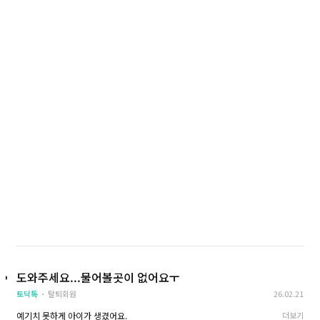
도와주세요...물어볼곳이 없어요ㅜ
토닥톡
탈퇴회원
26.02.21
예기치 못하게 아이가 생겼어요.
더보기