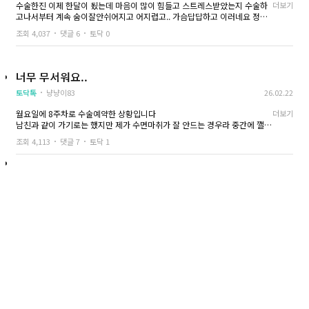
수술한진 이제 한달이 됬는데 마음이 많이 힘들고 스트레스받았는지 수술하
더보기
고나서부터 계속 숨이잘안쉬어지고 어지럽고.. 가슴답답하고 이러네요 정신
과를 가보는게 나을지.. 간다고해도 말은 못할텐데 현실이 너무 속상하고 그
조회 4,037
댓글 6
토닥 0
러네요 잘 이겨낸다고 이겨내고있는데,, 다들 수술하고 잘 살아가시나요 걱정
을 내려놔야하는데 잘 안돼네요ㅜ
너무 무서워요..
토닥톡
냥냥이83
26.02.22
월요일에 8주차로 수술예약한 상황입니다
더보기
남친과 같이 가기로는 했지만 제가 수면마취가 잘 안드는 경우라 중간에 깰까
봐 많이 걱정되요.. 수술후 아플것도 무섭구요..
조회 4,113
댓글 7
토닥 1
다 감내해야 하는 부분이겠지만 매일밤 울면서 잡니다..
무서워요..