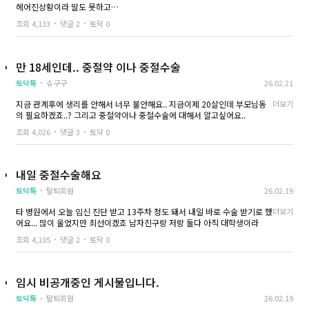
헤어진상황이라 말도 못하고
혼자서 수술해야하는데..
조회 4,133
댓글 2
토닥 0
제주도에
보호자없이 수술 가능한 병원있을까요ㅠㅠ
연고지가 아니라서 주변에 물어볼곳이 없어
답답하네요.제발 도와주세요.
만 18세인데.. 중절약 이나 중절수술
토닥톡
슈구구
26.02.21
지금 관계후에 생리를 안해서 너무 불안해요.. 지금이제 20살인데 부모님동
더보기
의 필요하겠죠..? 그리고 중절약이나 중절수술에 대해서 알고싶어요..
조회 4,026
댓글 3
토닥 0
내일 중절수술해요
토닥톡
탈퇴회원
26.02.19
타 병원에서 오늘 임신 진단 받고 13주차 정도 돼서 내일 바로 수술 받기로 했
더보기
어요... 많이 울었지만 최선이겠죠 남자친구랑 저랑 둘다 아직 대학생이라
조회 4,105
댓글 2
토닥 0
임시 비공개중인 게시물입니다.
토닥톡
탈퇴회원
26.02.19