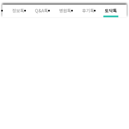
정보톡
Q&A톡
병원톡
후기톡
토닥톡