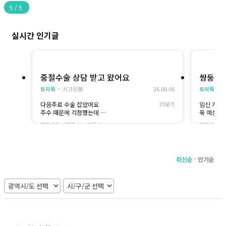
5
/
5
실시간 인기글
중절수술 상담 받고 왔어요
쌍둥이 중
토닥톡
시크릿봉
26.08.06
토닥톡
다음주로 수술 잡았어요
더보기
임신 계획
주수 때문에 걱정했는데
욱 예상도
선생님이 20주 수술도
왔어요
조회 78
댓글 1
토닥 0
조회 35
많이 해보셨다고 해서 믿고 받아보려고요
아이를 둘
의 결정이
선생님이 
최신순
인기순
선유 가능
있고, 수술
요해서 자
아이가 문
9주 전에
저희는 쌍
기로 했어
사히 잘 