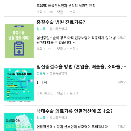
도움말: 애플산부인과 분당점 서경진 원장
조회 11,670
댓글 3
토닥 6
중절수술 병원 진료기록?
정보톡
정보톡운영자
임신중절수술의 경우 아직 건강보험이 적용되지 않아 병
더보기
원마다 다를 수 있습니다.
병원 진료 기록은 본인 이외에는 알 수 없고 환자 본인의
조회 11,321
댓글 0
토닥 5
동의 없이는
그 누구도 알 수 없습니다.
임신중절수술 방법 (흡입술, 배출술, 소파술,
의사 또는 병원(의료 기관) 종사자가 이를 어길 시 의료법
개복술)
제19조(정보 누설 금지) 위반에
정보톡
정보톡운영자
해당되고 의료법 제88조(벌칙)에 의해 3년 이하의 징역이
나 3천만 원 이하의 벌금으로 처벌받을 수 있습니다.
1. 마취
더보기
조회 10,861
댓글 1
토닥 3
적절히 통증 관리를 위해 전 후 진통제를 투여하며, 임신
중절수술은 수면 마취 후 진행합니다. 임산부에 때라 전신
낙태수술 의료기록 연말정산에 뜨나요?
마취가 필요할 수 있습니다.
정보톡
정보톡운영자
연말정산에 비용과 산부인과 상호명이 조회됩니다.
더보기
2. 임신중절수술