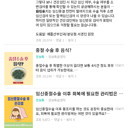
그렇다 보니 건강검진 시 최근 임신 여부, 수술 여부를 소
변검사를 통해 확인할 수 있는지 궁금해하시는 분들이 많
- 생리는 6~8주 이내로 합니다.
초음파상으로는 낙태 횟수 또한 알 수 없습니다.
은데요.
임신수치는 임신종결 천천히 떨어지므로 수술 직후 소변
임신검사 또는 혈액임신검사 시 양성이 나올 수 있습니다.
하지만 일반적인 건강검진에는 임신반응 검사가 포함되
어 있지 않으므로 걱정할 필요는 없습니다동.
4. 응급 상황
하지만 산부인과 진찰 시 의사에게 말씀을 해주셔야 진찰
에 도움이 될 수 있습니다.
도움말: 애플산부인과/분당점 서경진 원장
조회 10,574
댓글 1
토닥 2
병원에서는 환자 본인의 동의 없이는 타인에게 알려주지
- 질 출혈이 두 시간 연속 한 시간 2개 이상 대형패드가 적
않으니 그 부분에 대한 걱정은 안 하셔도 될 거 같습니다.
셔졌을 때
중절 수술 후 음식?
정보톡
정보톡운영자
- 진통제 복용을 해도 쥐어짜는 통증이 계속될 때
중절수술 후 특별한 이상이 없다면 보통 4시간 정도 후부
더보기
- 고열이 있을 때
터 음식 섭취가 가능한데요.
첫 식사는 부드러운 죽이 좋으며, 그다음부터 위장에 문제
- 악취나는 분비물
조회 10,190
댓글 0
토닥 2
가 없다면 일반식으로 드셔주면 됩니다.
- 호흡곤란
중절 수술도 산후조리와 마찬가지로 풍부한 단백질 섭취
임신중절수술 이후 회복에 필요한 관리법은 어
를 하시는 게 좋습니다.
떤 것이 있을까요?
미역과 같은 해조류나 어죽과 같은 음식을 드시는 게 좋습
정보톡
정보톡운영자
니다.
낙태수술 후 위와 같은 상황이 있다면 다시 의료기관을 방
인스턴트식품이나 고칼로리 음식은 안 먹는 것이 좋고, 몸
문해보셔야 합니다.
임신중절수술 이후 몸조리를 하는 것도 굉장히 중요한데
더보기
을 회복하기 위해서 특별한 음식보다는
요, 회복에 필요한 관리법에는 어떤 것이 있을까요?
골고루 드시는 것이 좋습니다. 만약 구토 증상이 있다면
1. 단백질(소고기, 전복 등) 위주의 음식 섭취하기
조회 9,872
댓글 0
토닥 4
증상이 완화할 때까지 금식을 하면서
2. 미역 등의 해조류를 충분히 섭취하기
지켜보는 것이 필요하고 처음부터 증상이 심하다면 병원
3. 과일, 야채 등 비타민과 미네랄 보충하기