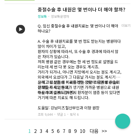
에 내원을 해주시는 것이 좋습니다.
4. 수술부위 염증을 유발할 수 있는 탕목욕은 1개월 정도
중절수술 후 내원은 몇 번이나 더 해야 할까?
피하기
또, 중절수술 후에는 항생제 처방을 받게 되는데 이때 복
5. 찬물이나 차가운 바람에 직접적으로 노출되지 않기
부 팽만감이 들고 속이 더부룩하거나
정보톡
정보톡운영자
6. 관절에 무리가 될 수 있는 격한 운동이나 활동 삼가하
구역질, 설사의 증상이 있다면 우유나 기름기 많은 음식은
기
삼가도록 합니다.
Q. 임신 중절수술 후 내원치료는
몇 번이나 더 해야
더보기
7. 유산 후 자궁의 충분한 회복을 위하여 3개월간 피임하
하나요?
기
A. 수술 후 내원치료를 몇 번 정도 받는지는 병원마다
많이 차이가 있고,
환자의 상황에 따라서, 또 수술 후 경과에 따라서 많
은 차이가 있습니다.
저희 병원 같은 경우에는 한 세 번 정도로 설명을 드
리는데 세 번 다 못 오는 경우도 계시죠.
거리가 되거나, 아니면 지방에서 오시는 분도 계시고,
외국에서 오셨다가 그 다음날 가시는 분도 계시기 때
문에 그런 분들은 이러이러한 상황이 되면 병원으로
그리고 오셨을 때 치료를 받는 것은 초음파로 수술이
전화를 주시고 문제가 생기면 가까운 병원으로 내원
잘 됐는지 확인하고,
하시라고 설명드립니다.
수술 후에 소독도 하면서 환자분이 염증 등이 있다면
거기에 따른 치료도 해 드립니다.
도움말: 강남미즈힐산부인과 이향 원장
조회 9,644
댓글 1
토닥 6
1
2
3
4
5
6
7
8
9
10
다음
>>