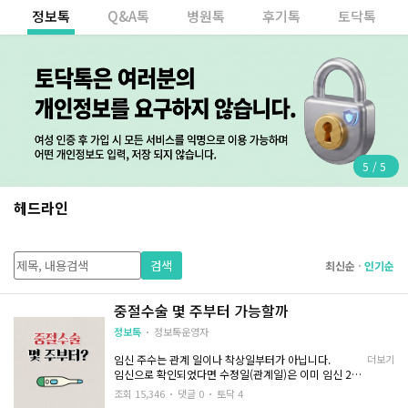
정보톡
Q&A톡
병원톡
후기톡
토닥톡
5
/
5
헤드라인
검색
최신순
인기순
중절수술 몇 주부터 가능할까
정보톡
정보톡운영자
임신 주수는 관계 일이나 착상일부터가 아닙니다.
더보기
임신으로 확인되었다면 수정일(관계일)은 이미 임신 2주
입니다
조회 15,346
댓글 0
토닥 4
임신 2~3주 차는 수정란이 아직 완전히 자궁에 안착된 시