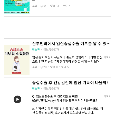
기록 조회 후에 삭제 가능하며
조회 10,694
댓글 13
토닥 7
어떤 진료를 받았는지는 기록되지 않습니다.
- 흡입술: 임신 12~14주 전 이용하며 자궁경부 확장제를
이용해 인위적으로 확장시키고 진공 흡입을 해 임신조직
기록을 남기지 않으려면 현금 결제 하시면 됩니다.
을 흡입합니다. 5~10분 가량 소요됩니다.
- 자궁경부확장 배출술: 12~14주 이후 일 경우 수태물 부
피가 클 때, 흡입술 및 큐렛을 통해 비워내는 방법
산부인과에서 임신중절수술 여부를 알 수 있나
- 소파술: 자궁경부 확장제로 확장시킨 후 큐렛으로 긁어
요?
내는 방법
정보톡
정보톡운영자
- 개복: 심한 자궁질환이 있을 때, 난관 결찰술이 필요할
임신 중기 이상의 유산이나 출산의 경험이 아니라면 임신
더보기
때
으로 인한 자궁경부의 형태학적 변형은 쉽게 눈에 보이지
않습니다.
조회 10,628
댓글 0
토닥 5
중절 시 임신 주수, 중절 방식, 중절 과정이나 중절 후 후유
3. 경과 확인
증 그리고 몸의 컨디션 등에 따라서
중절수술 후 건강검진에 임신 기록이 나올까?
중절 자궁경부 모양처럼 보일 수 있는지와 그 형태의 정도
정보톡
정보톡운영자
는 각기 달라질 수 있습니다.
- 출혈 여부 확인 (개인차 있음)
Q. 임신중절수술 후 건강검진을 하면
더보기
(소변, 혈액, X-ray) 에서 임신했던 이력이 나올까요?
- 감염 예방을 위한 항생제 사용
또한 초음파상 자궁내막에 반흔이 보인다 하더라도 이 자
A. 직장인 여성은 직장검진를 매년 실시하게 되는데요. 검
- 최소 2주 이상 질 분비물이 나오는 때에는 성관계를 해
체가 유산이나 임신 과거력 유무를 구분 지을 수는 없습니
진 항목에 피검사, 소변검사가 포함되어 있습니다.
선 안 됩니다.
다.