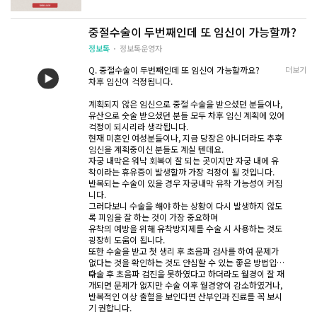
점이 아니며
관계 후 2-3주가 지났으면 임신 4-5주 정도라고 말할 수
중절수술이 두번째인데 또 임신이 가능할까?
있습니다.
중절수술(낙태)은 임신 4-5주 이상 지나서 초음파로 확인
정보톡
정보톡운영자
이 되면 할 수 있습니다.
사람 따라 다르겠지만 간혹 3주에도 초음파로 확인이 가
Q. 중절수술이 두번째인데 또 임신이 가능할까요?
더보기
능하다면 수술을 하실 수 있습니다.
차후 임신이 걱정됩니다.
계획되지 않은 임신으로 중절 수술을 받으셨던 분들이나,
유산으로 숫술 받으셨던 분들 모두 차후 임신 계획에 있어
걱정이 되시리라 생각됩니다.
현재 미혼인 여성분들이나, 지금 당장은 아니더라도 추후
임신을 계획중이신 분들도 계실 텐데요.
자궁 내막은 워낙 회복이 잘 되는 곳이지만 자궁 내에 유
착이라는 휴유증이 발생할까 가장 걱정이 될 것입니다.
반복되는 수술이 있을 경우 자궁내막 유착 가능성이 커집
니다.
그러다보니 수술을 해야 하는 상황이 다시 발생하지 않도
록 피임을 잘 하는 것이 가장 중요하며
유착의 예방을 위해 유착방지제를 수술 시 사용하는 것도
굉장히 도움이 됩니다.
또한 수술을 받고 첫 생리 후 초음파 검사를 하여 문제가
없다는 것을 확인하는 것도 안심할 수 있는 좋은 방법입니
다.
수술 후 초음파 검진을 못하였다고 하더라도 월경이 잘 재
개되면 문제가 없지만 수술 이후 월경양이 감소하였거나,
반복적인 이상 출혈을 보인다면 산부인과 진료를 꼭 보시
기 권합니다.