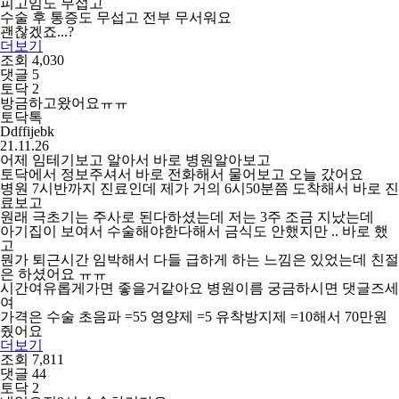
피고임도 무섭고
수술 후 통증도 무섭고 전부 무서워요
괜찮겠죠...?
더보기
조회 4,030
댓글 5
토닥 2
방금하고왔어요ㅠㅠ
토닥톡
Ddffijebk
21.11.26
어제 임테기보고 알아서 바로 병원알아보고
토닥에서 정보주셔서 바로 전화해서 물어보고 오늘 갔어요
병원 7시반까지 진료인데 제가 거의 6시50분쯤 도착해서 바로 진
료보고
원래 극초기는 주사로 된다하셨는데 저는 3주 조금 지났는데
아기집이 보여서 수술해야한다해서 금식도 안했지만 .. 바로 했
고
뭔가 퇴근시간 임박해서 다들 급하게 하는 느낌은 있었는데 친절
은 하셨어요 ㅠㅠ
시간여유롭게가면 좋을거같아요 병원이름 궁금하시면 댓글즈세
여
가격은 수술 초음파 =55 영양제 =5 유착방지제 =10해서 70만원
줬어요
더보기
조회 7,811
댓글 44
토닥 2