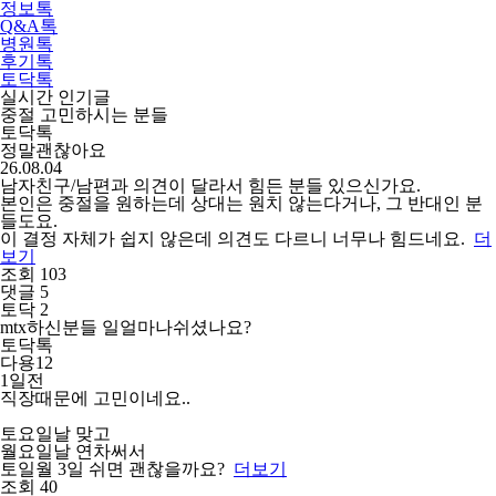
정보톡
Q&A톡
병원톡
후기톡
5
/
5
토닥톡
실시간 인기글
중절 고민하시는 분들
토닥톡
정말괜찮아요
26.08.04
남자친구/남편과 의견이 달라서 힘든 분들 있으신가요.
본인은 중절을 원하는데 상대는 원치 않는다거나, 그 반대인 분
들도요.
이 결정 자체가 쉽지 않은데 의견도 다르니 너무나 힘드네요.
더
보기
조회 103
댓글 5
토닥 2
mtx하신분들 일얼마나쉬셨나요?
토닥톡
다용12
1일전
직장때문에 고민이네요..
토요일날 맞고
월요일날 연차써서
토일월 3일 쉬면 괜찮을까요?
더보기
조회 40