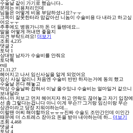
수술날 같이 가기로 했습니다..
문제는 비용처리인데
님들은 어떻게 비용 부담하셨나요?ㅜㅜ
그쪽이 잘못한터라 맘같아선 니놈이 수술비용 다 내라고 하고싶
어요ㅜㅜ
추후에도 병원가니까 돈 더 들텐데요...
말을 어떻게 꺼내면 좋을지
의견 부탁드려요!
더보기
조회 4,235
댓글 2
토닥 1
상대방 남자가 수술비를 안줘요
토닥톡
eujj
21.11.27
헤어지고 나서 임신사실을 알게 되었어요
임신 사실 알리니 처음엔 수술비 반반 하자는거에 동의 했고
수술날 온다 해놓고
막상 수술날짜 잡혀서 이날 올수있냐 수술비는 얼마일거 같으니
보내달라
하니까 저보고 먼저 헤어지자 하고 연락도 끊어놓고 자기 입장에
선 좀 그렇다는겁니다 아니 이게 무슨?? 그거랑 임신이랑 무슨
상관이라고 당장 지워야하는데...
이럴땐 어찌 해야할까요ㅠㅠㅠ진짜 수술도 조만간인데 이인간
때문에 더 스트레스 잗아요 돈을 받아 내야하는데 하...
더보기
조회 4,468
댓글 4
토닥 4