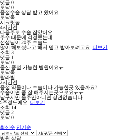
댓글 0
토닥 0
중절수술 상담 받고 왔어요
토닥톡
시크릿봉
4시간전
다음주로 수술 잡았어요
주수 때문에 걱정했는데
선생님이 20주 수술도
많이 해보셨다고 해서 믿고 받아보려고요
더보기
조회 31
댓글 1
토닥 0
울산 중절 가능한 병원이요ㅠ
토닥톡
랄라별
2시간전
중절 약물이나 수술이나 가능한곳 있을까요?
수술이면 좀 잘 해주시는곳으로요ㅠㅠ
남구지만 울주만아니면 상관없습니다
5주정도에요
더보기
조회 14
댓글 2
토닥 0
최신순
인기순
병원 상담