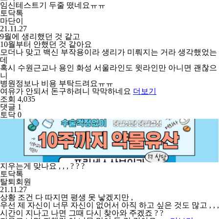
임신테스트기 두줄 떴네요ㅠㅠ
토닥톡
마단이
21.11.27
9월에 생리했던 것 같고
10월부터 안했던 것 같아요
모더나 맞고 백신 부작용이라 생리가 미뤄지는 거라 생각했었는
데
혹시 수원근교나 용인 화성 서울라인도 윗라인만 아니면 괜찮으
니
병원정보나 비용 부탁드려요ㅠㅠ
여유가 안되서 돈구하려니 막막하네요
더보기
조회 4,035
댓글 1
토닥 0
지우는게 맞나요 , , , ? ? ?
토닥톡
탈퇴회원
21.11.27
상황 조건 다 따지면 평생 못 낳겠지만 ,
우선 제 자신이 너무 자신이 없어서 아직 하고 싶은 것도 많고 , , ,
시간이 지나고 나면 그때 다시 찾아와 주겠죠 ? ?