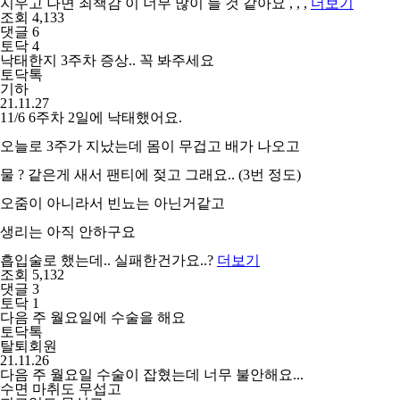
지우고 나면 죄책감 이 너무 많이 들 것 같아요 , , ,
더보기
조회 4,133
댓글 6
토닥 4
낙태한지 3주차 증상.. 꼭 봐주세요
토닥톡
기하
21.11.27
11/6 6주차 2일에 낙태했어요.
오늘로 3주가 지났는데 몸이 무겁고 배가 나오고
물 ? 같은게 새서 팬티에 젖고 그래요.. (3번 정도)
오줌이 아니라서 빈뇨는 아닌거같고
생리는 아직 안하구요
흡입술로 했는데.. 실패한건가요..?
더보기
조회 5,132
댓글 3
토닥 1
다음 주 월요일에 수술을 해요
토닥톡
탈퇴회원
21.11.26
다음 주 월요일 수술이 잡혔는데 너무 불안해요...
수면 마취도 무섭고