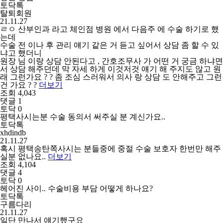
토닥톡
탈퇴회원
21.11.27
ㄹㅇ 산부인과 라고 체인점 병원 에서 다음주 에 수술 하기로 했
는데
수술 전 이나 후 관리 얘기 같은 거 듣고 싶어서 상담 좀 할 수 있
냐고 했더니
원장 님 이랑 상담 안된다고 , 간호조무사 가 어떤 거 궁금 하냐면
서 상담 해주던데 막 자세 하게 이것저것 얘기 해 주지도 않고 원
래 그런가요 ? ? 좀 조심 스러워서 의사 랑 상담 도 안해주고 그런
건 가요 ? ?
더보기
조회 4,043
댓글 1
토닥 0
평택사시는분 수술 동의서 써주실 분 계신가요..
토닥톡
xhdindb
21.11.27
혹시 평택송탄쪽사시는 분들중에 중절 수술 보호자 한번만 해주
실분 없나요..
더보기
조회 4,104
댓글 4
토닥 0
헤어진 사이.. 수술비용 부담 어떻게 하나요?
토닥톡
구름다리
21.11.27
일단 만나서 얘기했구요