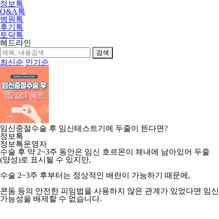
정보톡
Q&A톡
병원톡
후기톡
토닥톡
헤드라인
검색
최신순
인기순
임신중절수술 후 임신테스트기에 두줄이 뜬다면?
정보톡
정보톡운영자
수술 후 약 2~3주 동안은 임신 호르몬이 체내에 남아있어 두줄
(양성)로 표시될 수 있지만,
수술 2~3주 후부터는 정상적인 배란이 가능하기 때문에,
콘돔 등의 안전한 피임법을 사용하지 않은 관계가 있었다면 임신
가능성을 배제할 수 없습니다.