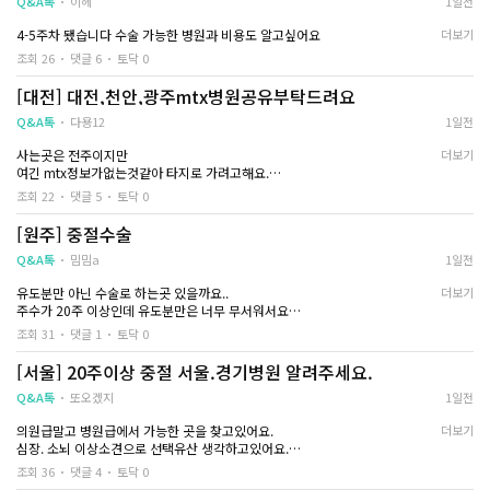
Q&A톡
이헤
1일전
몸이 회복되고 있다는 게 느껴지니 마음도 아주
혹시 저처럼 20주 
저는 평일이랑 토요일 오후에 일을 해서 토요일 오후 늦게나 일요일에 수술이 가
조금은 편안해지기 시작했어요
라면 비용만 비교하
4-5주차 됐습니다 수술 가능한 병원과 비용도 알고싶어요
더보기
능한 병원을 우선으로 찾았는데 다행히 일요일에도 수술이 된다는 병원이 있어
상담을 충분히 받아
서
조회 26
댓글 6
토닥 0
D+7
있는 병원을 선택하
전화로 상담겸예약하고 일요일에 방문했어요
그 부분이 생각보다 
[대전] 대전,천안,광주mtx병원공유부탁드려요
벌써 일주일이 지났네요
것 같습니다
병원은 약간 옛날? 아늑한 느낌이 나는 곳이었는데 원장님이랑 부원장님이 수술
지금은 분비물이나 출혈도 거의 없는 상태이고
Q&A톡
다용12
1일전
에 대해서 친절하게 알려주시고 너무 걱정하지말라고 말씀해주셔서 긴장이 덜
특별히 불편한 점도 없습니다
됐던 거 같아요
수술 직후에는 하루하루 시간이 너무 길게 느껴
사는곳은 전주이지만
더보기
초음파로 주수확인하고 주수가 작아서 애기집 찾는데 좀 걸렸지만 찾아주셨고
졌는데
여긴 mtx정보가없는것같아 타지로 가려고해요.
나이가 좀 있으셔서 그런지 되게 여유롭고 잘 진료해주시더라고요
막상 지나고 보니 몸은 생각보다 빠르게 회복 되
회복실은 1인실이었고 수술은 수면마취로 해서 되게 금방 끝난 느낌이었어요
조회 22
댓글 5
토닥 0
고 있었더라고요
대전 광주 천안 등
영양제까지 다 맞으면 집에 가도 된다고 해서 다 맞고 좀 쉬다가 나왔어요
아직 밤에 잠을 잘 못자긴 하지만 마음도 많이 편
정보공유부탁드립니다
일주일 후에는 수술이 잘 되었는지 확인하러 꼭 오라고 해서 이번주에 확인하러
[원주] 중절수술
해졌어요
갈려고요
Q&A톡
밈밈a
1일전
지금 수술한지 3일찬데 피가 많이 나오진 않지만 불안해서 생리대는 계속 차고
조급하게 모든 감정을 털어내려고 하기보다 지
있을거고 2일차까지는 배가 살짝 생리통은 아닌데 묵직하니 그런 느낌이 있었는
유도분만 아닌 수술로 하는곳 있을까요..
금은 제 몸을 믿고 하루하루 천천히 회복해 나가
더보기
데 지금은 괜찮아요
주수가 20주 이상인데 유도분만은 너무 무서워서요
려고 합니다
원주말고 다른곳이라도 추천 부탁드려요
저처럼 예상치 못하게 임신 사실을 알게 되었을 때 걱정도 많고 진짜 아무 생각이
조회 31
댓글 1
토닥 0
당일예약 당일수술 가능한곳으로요
안나실거에요ㅠㅠ
[서울] 20주이상 중절 서울.경기병원 알려주세요.
이런 말 하는 게 좀 그렇지만 남자친구나 남편한테 바로 사실을 알리고 애 낳을
생각이 없으면 빨리 수술하는 게 나은 거 같아요..
Q&A톡
또오겠지
1일전
의원급말고 병원급에서 가능한 곳을 찾고있어요.
더보기
심장. 소뇌 이상소견으로 선택유산 생각하고있어요.
소중한 정보공유 감사합니다!
조회 36
댓글 4
토닥 0