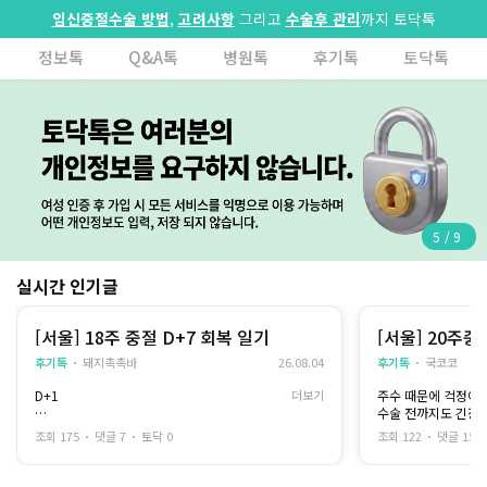
임신중절수술 방법
,
고려사항
그리고
수술후 관리
까지 토닥톡
정보톡
Q&A톡
병원톡
후기톡
토닥톡
5
/
9
실시간 인기글
[서울] 18주 중절 D+7 회복 일기
[서울] 20주
고 느꼈어요
후기톡
돼지촉촉바
26.08.04
후기톡
국코코
D+1
더보기
주수 때문에 걱정이 
수술 전까지도 긴장
집에 돌아온 뒤에는 몸도 마음도 많이 지쳐 있었
그래도 충분히 상담을
조회 175
댓글 7
토닥 0
조회 122
댓글 15
어요
을 선택했고
통증도 있었지만 무엇보다 '이제 정말 끝났구
그 덕분에 생각보다 
나'라는 허전한 감정이 더 크게 다가왔습니다
있었습니다