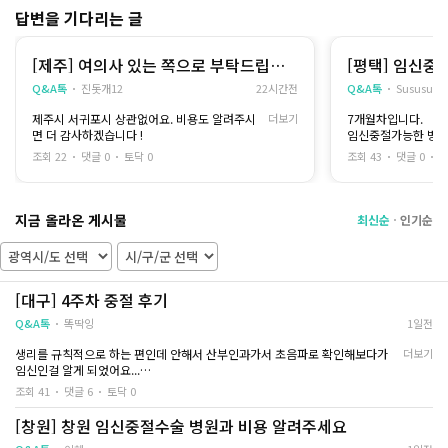
최대한 쉬면서 몸을 회복하는 데만 집중했어요
답변을 기다리는 글
수면 마취도 했었고 공복 시간이 길었어서 수술
제가 받은 방법은 
당일과 다음날까진 죽, 수프 위주로 먹었어요
는 방식은 아니었고
그리고 수술 다음날에는 중절을 한 산부인과에
오랜 시간 자궁수축 
[제주] 여의사 있는 쪽으로 부탁드립니
[평택] 임신중
서 초음파 검사를 했어요
축되기를 기다리는 
다 !
Q&A톡
진돗개12
22시간전
Q&A톡
Sususu00
자궁 안에 남은 조직이 있을까 하는 부분 때문이
시간이 길다 보니 몸
었는데
는데
제주시 서귀포시 상관없어요. 비용도 알려주시
더보기
7개월차입니다.
원장님께서 깨끗하게 잘 됐고 남은 조직도 없다
간호사분이 중간중간
면 더 감사하겠습니다 !
임신중절가능한 병원
고 말씀해 주셨어요
불편한 점은 없는지 
평택이나 평택 근방
그 말을 듣는 순간 수술이 끝났다는 안도감이 들
이 많이 줄었어요
조회 22
댓글 0
토닥 0
조회 43
댓글 0
토
면서도
혼자 기다리는 느낌이
말로 설명하기 힘든 죄책감 때문에 마냥 기쁘지
됐습니다
만은 않았어요
지금 올라온 게시물
수술이 끝난 뒤에는 
최신순
인기순
D+3
과 출혈이 있었지만
하루하루 지나면서 
조금씩 움직일 수 있을 만큼 컨디션은 나아졌지
않으니 회복도 생각
만
수술 전에는 회복 기
[대구] 4주차 중절 후기
집에서 최대한 무리하지 않고 쉬면서 지냈어요
했는데
처음보다 몸은 한결 가벼워졌지만 작은 변화에
충분히 휴식을 취하니
Q&A톡
똑딱잉
1일전
도 괜히 신경이 쓰이더라고요
찾아가는 느낌이 들
출혈이 줄어드는지, 통증은 괜찮은지 하루에도
생리를 규칙적으로 하는 편인데 안해서 산부인과가서 초음파로 확인해보다가
더보기
몇 번씩 몸 상태를 확인했습니다
이번 일을 겪으면서 
임신인걸 알게 되었어요...
의 중요성이었습니
한번씩 미뤄질 때도 있어서 임테기는 안해봤어서 임신이라고 하니깐 진짜 아무
조회 41
댓글 6
토닥 0
D+5
같은 과정을 겪더라
생각이 안나더라고요
방식에 따라
임신중절병원 찾으려고 토닥톡에 가입을 했는데 많은 분들이 정보랑 위로해주셔
[창원] 창원 임신중절수술 병원과 비용 알려주세요
걷는 것도 한결 편해졌고 일상생활도 조금씩 가
환자가 느끼는 불안감
서 저도 수술하고 후기남길려고 글써요
능해졌습니다
각이 들었어요