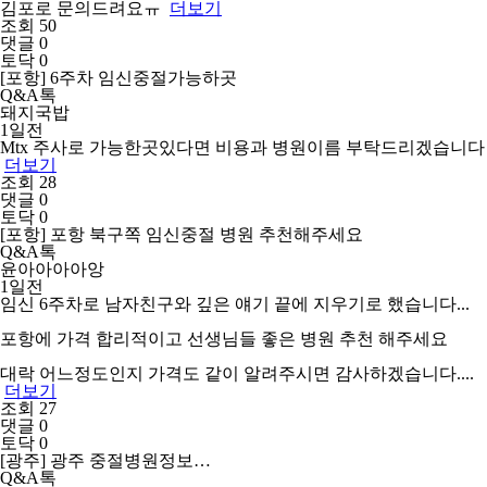
김포로 문의드려요ㅠ
더보기
조회 50
댓글 0
토닥 0
[포항] 6주차 임신중절가능하곳
Q&A톡
돼지국밥
1일전
Mtx 주사로 가능한곳있다면 비용과 병원이름 부탁드리겠습니다
더보기
조회 28
댓글 0
토닥 0
[포항] 포항 북구쪽 임신중절 병원 추천해주세요
Q&A톡
윤아아아아앙
1일전
임신 6주차로 남자친구와 깊은 얘기 끝에 지우기로 했습니다...
포항에 가격 합리적이고 선생님들 좋은 병원 추천 해주세요
대락 어느정도인지 가격도 같이 알려주시면 감사하겠습니다....
더보기
조회 27
댓글 0
토닥 0
[광주] 광주 중절병원정보…
Q&A톡