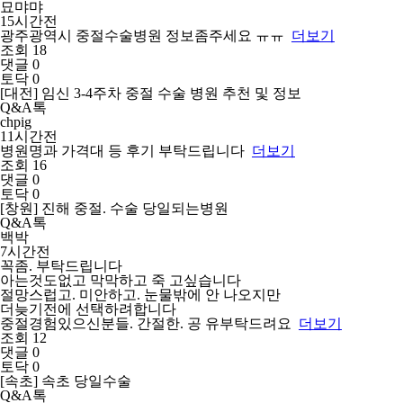
묘먀먀
15시간전
광주광역시 중절수술병원 정보좀주세요 ㅠㅠ
더보기
조회 18
댓글 0
토닥 0
[대전] 임신 3-4주차 중절 수술 병원 추천 및 정보
Q&A톡
chpig
11시간전
병원명과 가격대 등 후기 부탁드립니다
더보기
조회 16
댓글 0
토닥 0
[창원] 진해 중절. 수술 당일되는병원
Q&A톡
백박
7시간전
꼭좀. 부탁드립니다
아는것도없고 막막하고 죽 고싶습니다
절망스럽고. 미안하고. 눈물밖에 안 나오지만
더늦기전에 선택하려합니다
중절경험있으신분들. 간절한. 공 유부탁드려요
더보기
조회 12
댓글 0
토닥 0
[속초] 속초 당일수술
Q&A톡