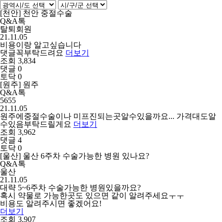
[천안] 천안 중절수술
Q&A톡
탈퇴회원
21.11.05
비용이랑 알고싶습니다
댓글꼭부탁드려요
더보기
조회 3,834
댓글 0
토닥 0
[원주] 원주
Q&A톡
5655
21.11.05
원주에중절수술이나 미프진되는곳알수있을까요... 가격대도알
수있음부탁드릴게요
더보기
조회 3,962
댓글 4
토닥 0
[울산] 울산 6주차 수술가능한 병원 있나요?
Q&A톡
울산
21.11.05
대략 5~6주차 수술가능한 병원있을까요?
혹시 약물로 가능한곳도 있으면 같이 알려주세요ㅜㅜ
비용도 알려주시면 좋겠어요!
더보기
조회 3,907