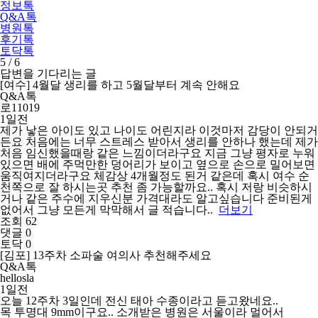
정보톡
Q&A톡
병원톡
후기톡
토닥톡
5
/
6
답변을 기다리는 글
[여수] 4월달 생리를 하고 5월달부터 계속 안해요
Q&A톡
로11019
1일전
제가 낳은 아이도 있고 나이도 어린지라 이것마저 감당이 안되거
든요 처음에는 너무 스트레스 받아서 생리를 안하나 했는데 제가
처음 임신했을때랑 같은 느낌이더라구요 지금 그냥 평자로 누워
있으면 배에 주먹만한 덩어리가 보이고 옆으로 손으로 밀어보면
움직여지더라구요 체감상 4개월정도 된거 같은데 혹시 여수 순
천쪽으로 잘 하시는곳 추천 좀 가능할까요.. 혹시 저랑 비슷하시
거나 같은 주수에 지우신분 가격대라도 알고싶습니다 준비된게
없어서 그냥 모든게 막막해서 글 적습니다..
더보기
조회 62
댓글 0
토닥 0
[김포] 13주차 소파술 여의사 추천해주세요
Q&A톡
hellosla
1일전
오늘 12주차 3일인데 전신 태아 수종이라고 듣고왔네요..
목 투명대 9mm이구요.. 소개받은 병원은 서울이라 멀어서