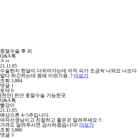
중절수술 후 피
Q&A톡
ㅈㅂ
21.11.05
수술한지 한달이 다되어가는데 아직 피가 조금씩 나와요 나오다
말다 하긴하는데 원래 이런가용..?
더보기
조회 3,884
댓글 1
토닥 0
[천안] 천안 중절수술 가능한곳
Q&A톡
빨강이
21.11.05
예상으론 4~5주입니다.
여자선생님이고 친절하고 좋은곳 알려주세요 !!
가격도 알려주시면 감사하겠습니다!
더보기
조회 3,886
댓글 3