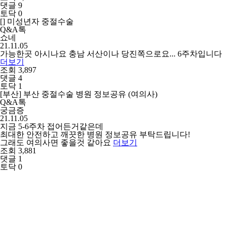
댓글 9
토닥 0
[] 미성년자 중절수술
Q&A톡
쇼네
21.11.05
가능한곳 아시나요 충남 서산이나 당진쪽으로요... 6주차입니다
더보기
조회 3,897
댓글 4
토닥 1
[부산] 부산 중절수술 병원 정보공유 (여의사)
Q&A톡
궁금증
21.11.05
지금 5-6주차 접어든거같은데
최대한 안전하고 깨끗한 병원 정보공유 부탁드립니다!
그래도 여의사면 좋을것 같아요
더보기
조회 3,881
댓글 1
토닥 0