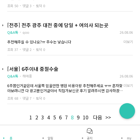
조회 50
댓글 3
토닥 0
[전주] 전주 광주 대전 중에 당일 + 여의사 되는곳
Q&A톡
qoo
26.08.06
추천해주실 수 있나요?ㅠ 주수는 낮습니다
더보기
조회 37
댓글 2
토닥 0
[서울] 6주이내 중절수술
Q&A톡
하마중
26.08.06
6주쯤인거같은데 서울쪽 믿을만한 병원 비용이랑 추천해주세요 ㅠㅠ 혼자찾
더보기
아보려니깐 다 광고뿐인거같아서 직접가보신곳 후기 알려주시면 감사하겠습
니다!
조회 68
댓글 7
토닥 0
1
2
3
4
5
6
7
8
9
10
다음
>>
홈
알림
공지
my