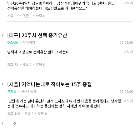
아무튼 수술 받고 집에 와서는 무조건 쉬자는 생각으로 하루를 보냈어요 전
임신20주4일차 정밀초음파하니 심장기형,태아위가 없다고 진단나옴...
더보기
그러니 너무 겁 먹지 마셨으면해서 솔직한 이야
갔을 때 여원장님께서 상담해주셨고 따뜻한 말씀으로 진료해주셨어요... 혼자
배가 살짝 당기는 느낌은 있었지만 계속 심하게 아픈 건 아니었고, 따뜻하게
선택유산을 해야하는데 어느병원으로 가야할까요...?
기를 털어놓아봅니다...!!
간거기도 하고 솔직한 감정으로는 중절이 무섭기도 했지만 여원장님께 진료
쉬면서 물도 자주 마셔줬구요..
받으면서 많이 진정이 되서 상담 후에 바로 수술했습니다... 수술 후에는 1인
다음 날에는 컨디션이 조금 나아졌지만 평소처럼 움직이기보다는 천천히 생
조회 67
댓글 3
토닥 0
회복실에서 몸이 괜찮아질 때까지 있다가 바로 퇴원했어요...
활했습니다...!
제가 급하게 알아보고 간거긴 하지만 혹시나 홈페이지에 나와있는 금액보다
몸이 회복되는 것도 중요하긴한데 몸 회복은 크게 무리만 안하면 금방 회복되
비싸질까봐 걱정했는데 추가요금없이 그대로 중절 받고 왔습니다...
니 걱정은 안해도 될 것 같아요
[대구] 20주차 선택 중기유산
아직 정신적으로 회복이 다 된건 아니지만 중절하는 병원 찾아보고 계신 분이
그저 저는 마음을 추스르는 시간이 더 필요하다고 생각하는 편이라
계신다면 제 글이 조금이나마 도움이 되시길 바라면서 씁니다...
스트레스 받지 않으려고 노력했고 긍정적으로 생각하려고 노력했어요...ㅎㅎ
Q&A톡
우이이잉
26.08.06
ㅎ
주변에 알릴수도 없어서 진짜 찐친 한명한테만 털어놨고
염색체 이상으로 선택유산 할려고 하는데
더보기
너무 우울하지 않으려고 친구랑 시간을 보내니 점점 나아지긴 하더라고요..
잠시 잊는 것 뿐이지만요...ㅎㅎㅠㅠ
염색체 이상 때문에 선택 중기유산이에요
조회 53
댓글 2
토닥 0
그래도 여건이 안 되는데 책임지지 못할 선택을 하는 것보다는
제 마음이 조금 아픈 과정을 겪는 게 더 낫다고 생각하며 지내고 있습니다...!!
대구/부산/마산/창원/진해
그래도 중절 자체는 잘 끝나서 마음은 후련해요..ㅎㅎ
등등 경남쪽 상관 없어요..
[서울] 기억나는대로 적어보는 15주 중절
그러니 너무 겁 먹지 마셨으면해서 솔직한 이야기를 털어놓아봅니다...!!
후기톡
구구의월드
26.08.06
가능한 곳 있나요?
-병원에 가는 길이 유난히 길게 느껴졌다 여러 번 마음을 정리했다고 생각했
더보기
는데 접수하고 대기하는 동안에는 괜히 시계만 계속 보게 됐다
-당일 수술 예약을 잡고 갔다 아침 식사를 하지 않고 갔으며 도착해서 초음파
조회 106
댓글 2
토닥 0
검사를 한 뒤 원장님 상담을 진행했다
-수술 방법에 대해 이야기 하고 실장님 하고는 금액, 영양제 선택 여부 등에
대해 이야기를 나눴다
-난 그냥 빨리 받고 싶은 것이 최우선 목표여서 병원에서 추천해주는대로 했
다