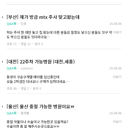
-바로 수술에 들어가지 않고 자궁을 부드럽게 해주는 주사를 맞게 된다 이걸
맞으면 화장실 가고 싶은 느낌이 들고 아랫배가 뻐근? 불편해지는 느낌이 든
다
-난 근종도 있다고 해서 출혈이 평균보다 많을 가능성이 있어 지혈에 도움이
[부산] 제가 방금 mtx 주사 맞고왔는데
되는 영양제를 추가 해서 맞았다
-수술은 수면마취로 한다 수술이 끝나고도 회복실에 한참 있게 된다 혈압도
Q&A톡
잉옹
26.08.06
재고 체온도 재고 출혈은 많은지 체크도 계속 한다
저는 주사 한 대만 놓고 집 왔는데 다른 분들은 질정도 넣으신 분들도 잇구 약
더보기
-자궁이 수축되는건지 쥐어 짜는 듯한 통증이 있어 누워 있기도 힘들었다
도 먹으신 분들도 잇더라구요
-시간이 지나면서 통증은 점점 줄고 출혈도 잡혀서 집으로 돌아왔다
주사 한 대만 놔도 괜찮은 거 겟죠..?! 아주 초기(4주)이긴 합니다
-출혈은 며칠 더 이어졌지만 양은 많지 않고(생리 4-5일차 정도) 점점 줄어들
조회 71
댓글 13
토닥 0
고 있는 중이다
-피도 거의 나지 않고 복부 통증도 없고 소화 기능도 점점 좋아지고 있지만 날
씨+수술의 영향으로 컨디션이 좋지 않아 집에서 주로 쉬고 있다
[대전] 22주차 가능병원 (대전,세종)
Q&A톡
sodauni
26.08.06
동생이 구순구개열 태아를 임신중인데
더보기
오늘 2차검진 다녀오니 구개가 심하다네요.
혹시 중절가능한 병원있을까요?
조회 48
댓글 2
토닥 0
주수가 많아서 가능한 곳이 있을런지ㅠ
[울산] 울산 중절 가능한 병원이요ㅠ
Q&A톡
랄라별
26.08.06
중절 약물이나 수술이나 가능한곳 있을까요?
더보기
수술이면 좀 잘 해주시는곳으로요ㅠㅠ