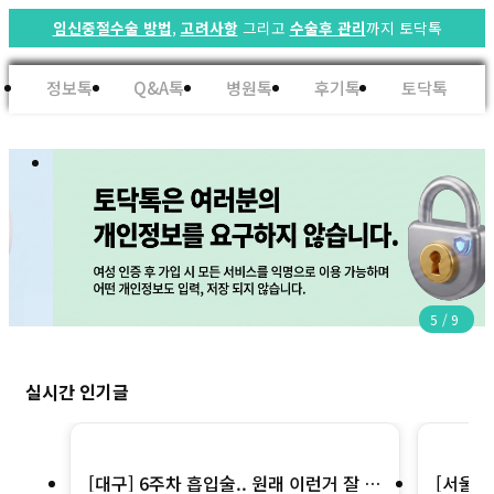
임신중절수술 방법
,
고려사항
그리고
수술후 관리
까지 토닥톡
정보톡
Q&A톡
병원톡
후기톡
토닥톡
5
/
9
실시간 인기글
[대구] 6주차 흡입술.. 원래 이런거 잘 안
[서울]