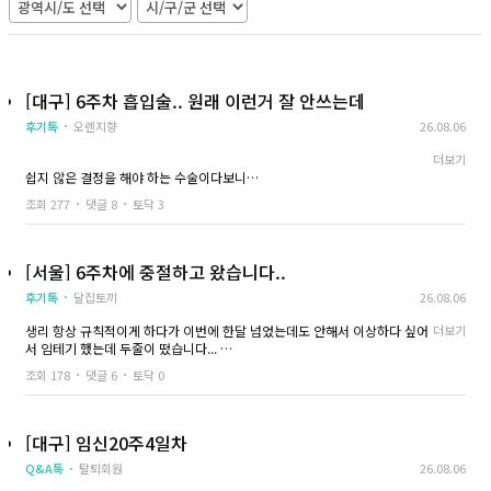
받으면 좋을 것 같기는 해요..!
아무튼 수술 받고 집에 와서는 무조건 쉬자는 생
각으로 하루를 보냈어요 전
배가 살짝 당기는 느낌은 있었지만 계속 심하게
[대구] 6주차 흡입술.. 원래 이런거 잘 안쓰는데
아픈 건 아니었고, 따뜻하게 쉬면서 물도 자주 마
셔줬구요..
후기톡
오렌지향
26.08.06
다음 날에는 컨디션이 조금 나아졌지만 평소처
럼 움직이기보다는 천천히 생활했습니다...!
더보기
몸이 회복되는 것도 중요하긴한데 몸 회복은 크
쉽지 않은 결정을 해야 하는 수술이다보니
게 무리만 안하면 금방 회복되니 걱정은 안해도
저도 누군가한테는 도움이 되고싶어 적어봐요...
조회 277
댓글 8
토닥 3
될 것 같아요
저도 중절 수술하기 전에는 하루에도 몇 번씩 커뮤니티만 들락날락했던 사람
그저 저는 마음을 추스르는 시간이 더 필요하다
이라 비슷한 상황인 분들에게 조금이라도 도움이 될까 해서요..
고 생각하는 편이라
스트레스 받지 않으려고 노력했고 긍정적으로
전 6주차에 흡입술로 진행했고, 수액도 추가해서 받았어요
[서울] 6주차에 중절하고 왔습니다..
생각하려고 노력했어요...ㅎㅎㅎ
수술 자체보다 저는 기다리는 시간이 더 긴장됐던 것 같아요...
주변에 알릴수도 없어서 진짜 찐친 한명한테만
후기톡
달집토끼
26.08.06
병원에 도착해서 검사를 하고 설명을 듣는 동안은 괜찮았는데, 막상 제 차례
털어놨고
가 가까워질수록 별생각이 다 들었던..ㅠㅠㅠ
너무 우울하지 않으려고 친구랑 시간을 보내니
생리 항상 규칙적이게 하다가 이번에 한달 넘었는데도 안해서 이상하다 싶어
더보기
그래도 원장님이 계속 차분하게 안내해줘서 마음이 조금씩 편해지긴 하더라
점점 나아지긴 하더라고요..
서 임테기 했는데 두줄이 떴습니다...
고요...
잠시 잊는 것 뿐이지만요...ㅎㅎㅠㅠ
두 줄 떴을 때 정말 심장이 쿵 내려앉았고... 지금 상황이 아기를 낳을 수 있는
그리고 중절은 수면으로 진행해서 과정은 그냥 기억이 없어요..
조회 178
댓글 6
토닥 0
그래도 여건이 안 되는데 책임지지 못할 선택을
상황이 아니라서... 급하게 중절하고 왔습니다....
눈을 떴을 때는 회복실이었고, 처음에는 정신이 조금 멍했던 것 같아요
하는 것보다는
배는 생리통처럼 묵직한 느낌이 있었는데 초반에만 그렇고 시간이 지나면서
제 마음이 조금 아픈 과정을 겪는 게 더 낫다고
임테기 하고나서 두 줄인거 확인하고 중절 하는 병원에 전화를 먼저 해서 제
조금씩 괜찮아졌어요
생각하며 지내고 있습니다...!!
상황 말씀 드리니깐 자세한건 병원에서 확인해보자고 하셔서 다음날 바로 방
[대구] 임신20주4일차
수액을 같이 맞으면서 쉬다 보니 몸에 힘이 돌아오는 느낌이 들기도 했어요
문했습니다... 전날 전화로 금식하고 오시면 당일에 중절 가능하다고 말씀해
수액 추가하는거 그렇게 안비싸니까 수액까지 받으면 좋을 것 같기는 해요..!
그래도 중절 자체는 잘 끝나서 마음은 후련해요..
Q&A톡
탈퇴회원
26.08.06
주셔서 금식하고 갔습니다...
ㅎㅎ