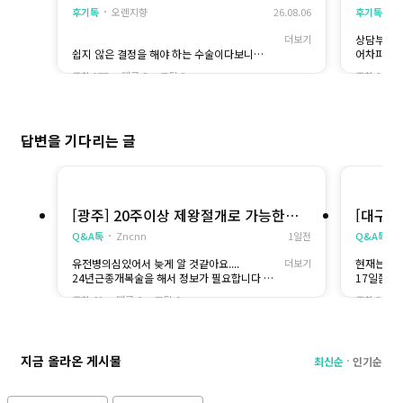
쓰는데
요
후기톡
오렌지향
26.08.06
후기톡
더보기
상담부터 
쉽지 않은 결정을 해야 하는 수술이다보니
어차피 수
저도 누군가한테는 도움이 되고싶어 적어봐요...
각해서
조회 277
댓글 8
토닥 3
조회 162
저도 중절 수술하기 전에는 하루에도 몇 번씩 커
당일 바로
뮤니티만 들락날락했던 사람이라 비슷한 상황인
6주차였고
분들에게 조금이라도 도움이 될까 해서요..
제가 수술
로 포함되
답변을 기다리는 글
전 6주차에 흡입술로 진행했고, 수액도 추가해
추가로 권
서 받았어요
어요
수술 자체보다 저는 기다리는 시간이 더 긴장됐
저랑 비슷
던 것 같아요...
하다고 해
병원에 도착해서 검사를 하고 설명을 듣는 동안
대신 집에
은 괜찮았는데, 막상 제 차례가 가까워질수록 별
[광주] 20주이상 제왕절개로 가능한곳
는 데 집
[대구]
생각이 다 들었던..ㅠㅠㅠ
제발...
무리해서 
Q&A톡
Zncnn
1일전
Q&A톡
그래도 원장님이 계속 차분하게 안내해줘서 마
맞을 것 
음이 조금씩 편해지긴 하더라고요...
배랑 허리
유전병의심있어서 늦게 알 것같아요....
더보기
현재는 3
그리고 중절은 수면으로 진행해서 과정은 그냥
감 있는 
24년근종개복술을 해서 정보가 필요합니다
17일쯤 
기억이 없어요..
어제 초음
부탁드려요
중절 수술
눈을 떴을 때는 회복실이었고, 처음에는 정신이
잘 됐다고
조회 61
댓글 0
토닥 0
조회 25
비용도 대
조금 멍했던 것 같아요
며칠은 더
배는 생리통처럼 묵직한 느낌이 있었는데 초반
그래서
에만 그렇고 시간이 지나면서 조금씩 괜찮아졌
절대 무리
어요
지금 올라온 게시물
최신순
인기순
수액을 같이 맞으면서 쉬다 보니 몸에 힘이 돌아
오는 느낌이 들기도 했어요
수액 추가하는거 그렇게 안비싸니까 수액까지