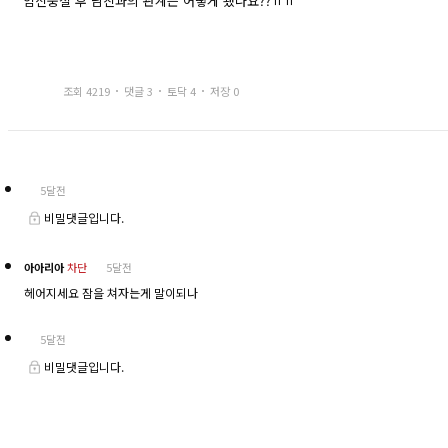
임신중절 후 남친과의 관계는 어떻게 됐나요??ㅠㅠ
조회 4219
댓글 3
토닥 4
저장 0
5달전
비밀댓글입니다.
차단
아아리아
5달전
헤어지세요 잠을 쳐자는게 말이되나
5달전
비밀댓글입니다.