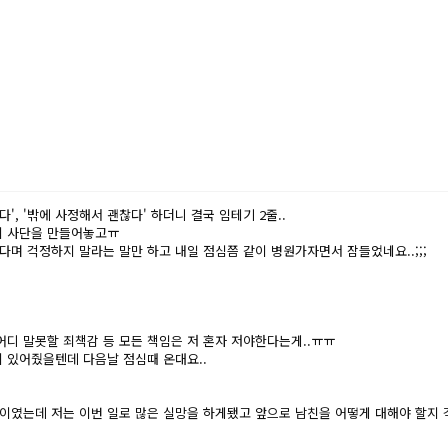
, '밖에 사정해서 괜찮다' 하더니 결국 임테기 2줄..
이 사단을 만들어놓고ㅠ
며 걱정하지 말라는 말만 하고 내일 점심쯤 같이 병원가자면서 잠들었네요..;;;
어디 말못할 죄책감 등 모든 책임은 저 혼자 저야한다는게..ㅠㅠ
 있어줬을텐데 다음날 점심때 온대요..
이였는데 저는 이번 일로 많은 실망을 하게됐고 앞으로 남친을 어떻게 대해야 할지 