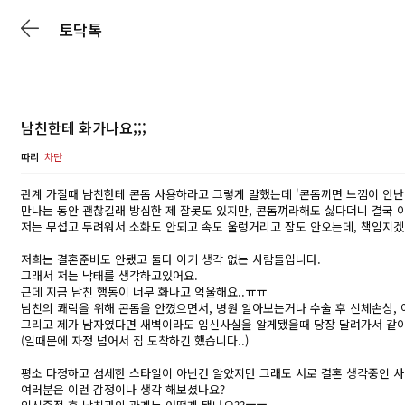
토닥톡
남친한테 화가나요;;;
따리
차단
관계 가질때 남친한테 콘돔 사용하라고 그렇게 말했는데 '콘돔끼면 느낌이 안난다'
만나는 동안 괜찮길래 방심한 제 잘못도 있지만, 콘돔껴라해도 싫다더니 결국 
저는 무섭고 두려워서 소화도 안되고 속도 울렁거리고 잠도 안오는데, 책임지겠다
저희는 결혼준비도 안됐고 둘다 아기 생각 없는 사람들입니다.
그래서 저는 낙태를 생각하고있어요.
근데 지금 남친 행동이 너무 화나고 억울해요..ㅠㅠ
남친의 쾌락을 위해 콘돔을 안꼈으면서, 병원 알아보는거나 수술 후 신체손상, 
그리고 제가 남자였다면 새벽이라도 임신사실을 알게됐을때 당장 달려가서 같이
(일때문에 자정 넘어서 집 도착하긴 했습니다..)
평소 다정하고 섬세한 스타일이 아닌건 알았지만 그래도 서로 결혼 생각중인 사
여러분은 이런 감정이나 생각 해보셨나요?