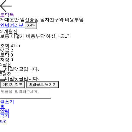
토닥톡
20대초반 임신중절 남자친구와 비용부담
안녕여러분
차단
5 개월전
보통 어떻게 비용부담 하셨나요..?
조회 4125
댓글 2
토닥 0
저장 0
5달전
비밀댓글입니다.
5달전
비밀댓글입니다.
이미지 첨부
비밀글로 남기기
글쓰기
홈
알림
공지
my