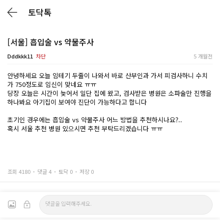
토닥톡
[서울] 흡입술 vs 약물주사
Dddkkk11
차단
5 개월전
안녕하세요 오늘 임테기 두줄이 나와서 바로 산부인과 가서 피검사하니 수치
가 750정도로 임신이 맞네요 ㅠㅠ
당장 오늘은 시간이 늦어서 일단 집에 왔고, 검사받은 병원은 소파술만 진행을
하나봐요 아기집이 보여야 진단이 가능하다고 합니다
초기인 경우에는 흡입술 vs 약물주사 어느 방법을 추천하시나요?..
혹시 서울 추천 병원 있으시면 추천 부탁드리겠습니다 ㅠㅠ
조회 4180
댓글 4
토닥 0
저장 0