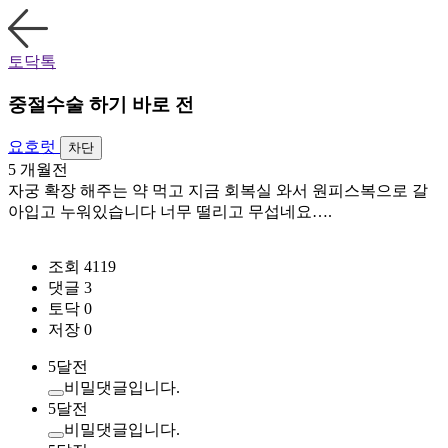
토닥톡
중절수술 하기 바로 전
요호럿
차단
5 개월전
자궁 확장 해주는 약 먹고 지금 회복실 와서 원피스복으로 갈
아입고 누워있습니다 너무 떨리고 무섭네요….
조회 4119
댓글 3
토닥 0
저장 0
5달전
비밀댓글입니다.
5달전
비밀댓글입니다.