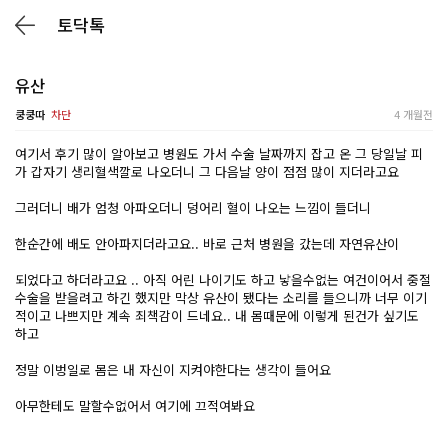
토닥톡
유산
쿵쿵따
차단
4 개월전
여기서 후기 많이 알아보고 병원도 가서 수술 날짜까지 잡고 온 그 당일날 피
가 갑자기 생리혈색깔로 나오더니 그 다음날 양이 점점 많이 지더라고요
그러더니 배가 엄청 아파오더니 덩어리 혈이 나오는 느낌이 들더니
한순간에 배도 안아파지더라고요.. 바로 근처 병원을 갔는데 자연유산이
되었다고 하더라고요 .. 아직 어린 나이기도 하고 낳을수없는 여건이어서 중절
수술을 받을려고 하긴 했지만 막상 유산이 됐다는 소리를 들으니까 너무 이기
적이고 나쁘지만 계속 죄책감이 드네요.. 내 몸때문에 이렇게 된건가 싶기도
하고
정말 이벙일로 몸은 내 자신이 지켜야한다는 생각이 들어요
아무한테도 말할수없어서 여기에 끄적여봐요