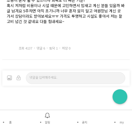
조용히 혼자 쉴 수 있으니까 회복도 더 빠른 기분?
혹시 저처럼 비용이나 시설 때문에 고민하면서 밤새고 계신 분들 있을까 봐
글 남겨요 5주차면 아직 초기니까 너무 혼자 앓지 말고 여원장님 계신 곳
가서 상담이라도 받아보세요ㅠㅠ 가격도 투명하고 시설도 좋아서 저는 잘
고비 넘긴 것 같네요 다들 힘내세요~
조회 4137
댓글 6
토닥 1
저장 0
홈
알림
공지
my