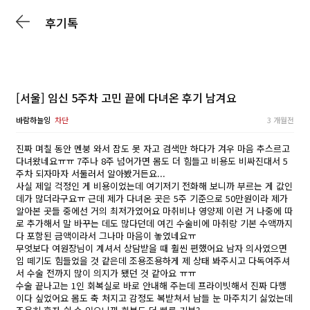
후기톡
[서울] 임신 5주차 고민 끝에 다녀온 후기 남겨요
바람하늘잉
차단
3 개월전
진짜 며칠 동안 멘붕 와서 잠도 못 자고 검색만 하다가 겨우 마음 추스르고
다녀왔네요ㅠㅠ 7주나 8주 넘어가면 몸도 더 힘들고 비용도 비싸진대서 5
주차 되자마자 서둘러서 알아봤거든요...
사실 제일 걱정인 게 비용이었는데 여기저기 전화해 보니까 부르는 게 값인
데가 많더라구요ㅠ 근데 제가 다녀온 곳은 5주 기준으로 50만원이라 제가
알아본 곳들 중에선 거의 최저가였어요 마취비나 영양제 이런 거 나중에 따
로 추가해서 말 바꾸는 데도 많다던데 여긴 수술비에 마취랑 기본 수액까지
다 포함된 금액이라서 그나마 마음이 놓였네요ㅠ
무엇보다 여원장님이 계셔서 상담받을 때 훨씬 편했어요 남자 의사였으면
입 떼기도 힘들었을 것 같은데 조용조용하게 제 상태 봐주시고 다독여주셔
서 수술 전까지 많이 의지가 됐던 것 같아요 ㅠㅠ
수술 끝나고는 1인 회복실로 바로 안내해 주는데 프라이빗해서 진짜 다행
이다 싶었어요 몸도 축 처지고 감정도 복받쳐서 남들 눈 마주치기 싫었는데