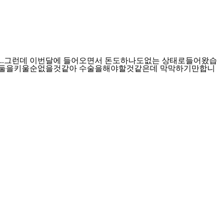
..그런데 이번달에 들어오면서 돈도하나도없는 상태로들어왔습
고 둘을키울순없을것같아 수술을해야할것같은데 막막하기만합니