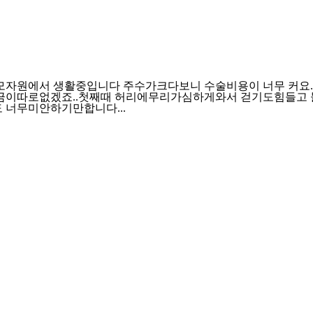
모자원에서 생활중입니다 주수가크다보니 수술비용이 너무 커요.
원금이따로없겠죠..첫째때 허리에무리가심하게와서 걷기도힘들
도 너무미안하기만합니다...