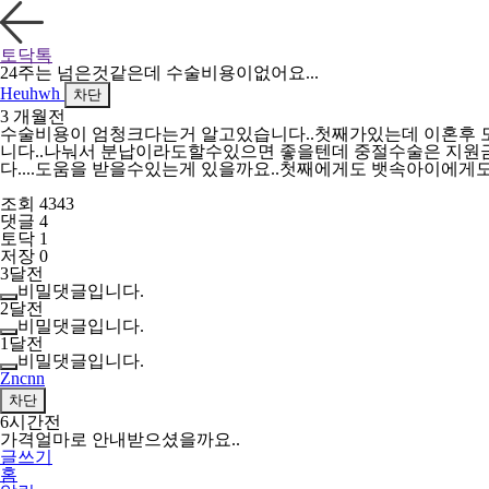
토닥톡
24주는 넘은것같은데 수술비용이없어요...
Heuhwh
차단
3 개월전
수술비용이 엄청크다는거 알고있습니다..첫째가있는데 이혼후 
니다..나눠서 분납이라도할수있으면 좋을텐데 중절수술은 지
다....도움을 받을수있는게 있을까요..첫째에게도 뱃속아이에게
조회 4343
댓글 4
토닥 1
저장 0
3달전
비밀댓글입니다.
2달전
비밀댓글입니다.
1달전
비밀댓글입니다.
Zncnn
차단
6시간전
가격얼마로 안내받으셨을까요..
글쓰기
홈