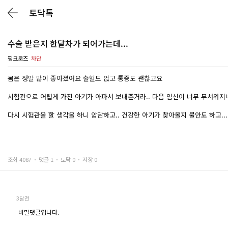
토닥톡
수술 받은지 한달차가 되어가는데...
핑크로즈
차단
몸은 정말 많이 좋아졌어요 출혈도 없고 통증도 괜찮고요
시험관으로 어렵게 가진 아기가 아파서 보내준거라.. 다음 임신이 너무 무서워지
다시 시험관을 할 생각을 하니 암담하고.. 건강한 아기가 찾아올지 불안도 하고..
조회 4087
댓글 1
토닥 0
저장 0
3달전
비밀댓글입니다.