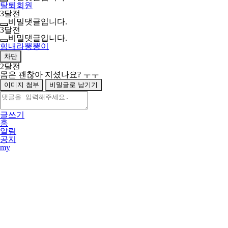
탈퇴회원
3달전
비밀댓글입니다.
3달전
비밀댓글입니다.
힘내라뽕뽕이
차단
2달전
몸은 괜찮아 지셨나요? ㅜㅜ
이미지 첨부
비밀글로 남기기
글쓰기
홈
알림
공지
my