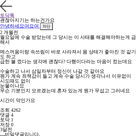
토닥톡
괜찮아지기는 하는건가요
안녕하세요여요여
차단
2 개월전
월요일에 수술 받았는데 그 당시는 이 사태를 해결해야하는게 급
해서
메스꺼움이랑 속쓰림이 바로 사라져서 몸 상태가 좋아진 것 같기
도 하고
급한 불 껐다는 생각에 괜찮다? 다행이다라는 마음이 컸는데요
수술하고 나서 삼일차부터 정신이 나갈 것 같아요
뭔가 계속 죄책감이 들고 계속 수술 당시가 생각나서 이유없이
시도때도 없이
눈물이나요
무슨 기분인지 모르겠는데 혼자 있는게 뭔가 무섭고 그러네요
시간이 약인가요
조회 4262
댓글 4
토닥 1
저장 0
3달전
비밀댓글입니다.