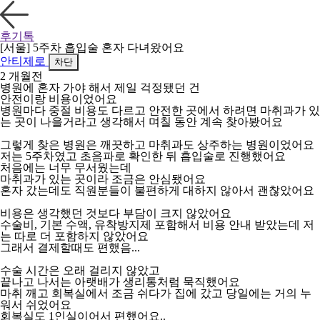
후기톡
[서울] 5주차 흡입술 혼자 다녀왔어요
안티제로
차단
2 개월전
병원에 혼자 가야 해서 제일 걱정됐던 건
안전이랑 비용이었어요
병원마다 중절 비용도 다르고 안전한 곳에서 하려면 마취과가 있
는 곳이 나을거라고 생각해서 며칠 동안 계속 찾아봤어요
그렇게 찾은 병원은 깨끗하고 마취과도 상주하는 병원이었어요
저는 5주차였고 초음파로 확인한 뒤 흡입술로 진행했어요
처음에는 너무 무서웠는데
마취과가 있는 곳이라 조금은 안심됐어요
혼자 갔는데도 직원분들이 불편하게 대하지 않아서 괜찮았어요
비용은 생각했던 것보다 부담이 크지 않았어요
수술비, 기본 수액, 유착방지제 포함해서 비용 안내 받았는데 저
는 따로 더 포함하지 않았어요
그래서 결제할때도 편했음...
수술 시간은 오래 걸리지 않았고
끝나고 나서는 아랫배가 생리통처럼 묵직했어요
마취 깨고 회복실에서 조금 쉬다가 집에 갔고 당일에는 거의 누
워서 쉬었어요
회복실도 1인실이어서 편했어요..