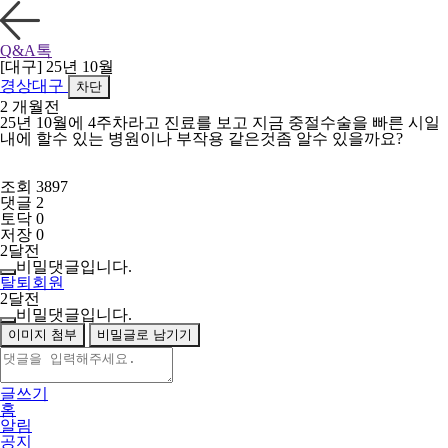
Q&A톡
[대구] 25년 10월
경상대구
차단
2 개월전
25년 10월에 4주차라고 진료를 보고 지금 중절수술을 빠른 시일
내에 할수 있는 병원이나 부작용 같은것좀 알수 있을까요?
조회 3897
댓글 2
토닥 0
저장 0
2달전
비밀댓글입니다.
탈퇴회원
2달전
비밀댓글입니다.
이미지 첨부
비밀글로 남기기
글쓰기
홈
알림
공지