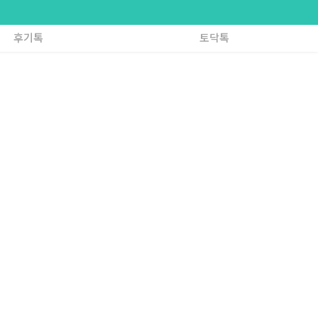
후기톡
토닥톡