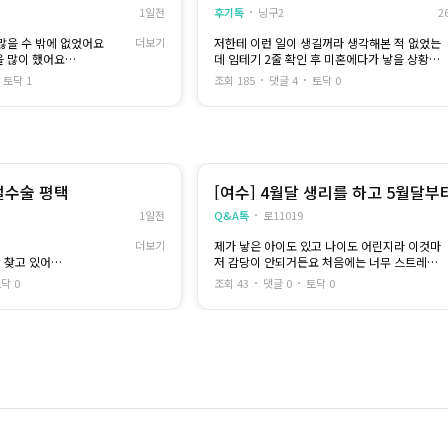
1일전
후기톡
닝구2
2
많을 수 밖에 없었어요
더보기
저한테 이런 일이 생길꺼라 생각해본 적 없었는
을 많이 했어요
데 임테기 2줄 확인 후 미혼에다가 낳을 상황이
 받은 뒤 믿을 수 있는 병원
아니여서 바로 중절 수술을 알아봤어요!
토닥 1
조회 185
댓글 4
토닥 0
저는 7주 초반으로 알고갔는데 초음파 검사 후 8
안정적으로 과정을 마칠 수
주차라고하시더라구요
금액은 6주차 기준 59만원이고 유착방지제는
선택사항으로 별도 10만원해서
입원해서 유도분만을 진행하
89만원나왔고 검사비용은 15만원 나왔어요,,
현금으로 하면 기록이 남지않는다해서 원래는
주사를 맞으면서 자궁이 수
남친이 내기로했는데 생각보다 퇴근시간이 늦어
절수술 평택
[여수] 4월달 생리를 하고 5월달부
방법이었습니다
져서 그냥 제가 ATM기에서 현금인출하고 계산
속 안해요
1일전
Q&A톡
로11019
도 피곤하고 힘들게 느껴졌
했어요
계산하고 질경부연화제? 약 2알먹고 40분 대기
더보기
제가 낳은 아이도 있고 나이도 어린지라 이것마
 진행 상황을 설명해 주고
후 1인 회복실에서 설명듣고 옷갈아입었어요.
 찾고 있어요.
저 감당이 안되거든요 처음에는 너무 스트레스
계속 확인해 주셔서 불안감
듣던대로 수술실에 가니 사지를묶고 산소호흡기
이요
받아서 생리를 안하나 했는데 제가 처음 임신했
하고 수앧 맞다가 수면마취제를 넣어주셨어요,,
닥 0
조회 43
댓글 0
토닥 0
을때랑 같은 느낌이더라구요 지금 그냥 평자로
 아니라는 점이 큰 위안이
거의 넣자마자 잠들었는데 갑자기 너무 급심한
누워있으면 배에 주먹만한 덩어리가 보이고 옆
배에 통증이 있어서 저도모르게 발버둥치면서
으로 손으로 밀어보면 움직여지더라구요 체감상
간호사쌤한테 아프다고 여러번말하니 바로 진통
4개월정도 된거 같은데 혹시 여수 순천쪽으로
생리통보다 조금 강한 통증
제 꼽아서 회복실로 이동했어요
잘 하시는곳 추천 좀 가능할까요.. 혹시 저랑 비
눈자마자 생각보다 너무 아프고 어지러워서 호
슷하시거나 같은 주수에 지우신분 가격대라도
점차 줄어들었고 무리하지
흡도 가빠지고 정신없다가
알고싶습니다 준비된게 없어서 그냥 모든게 막
보다 빨랐습니다
진통제 거의 다 맞아가고 통증이 좀 나아지니까
막해서 글 적습니다..
간이 오래 걸릴 거라고 걱정
정신이 들었는지 그냥 눈감고 아무생각없이 숨
만쉬고있었는데 눈물이 계속 주륵주륵 나더라구
 몸은 조금씩 제 컨디션을
요,,