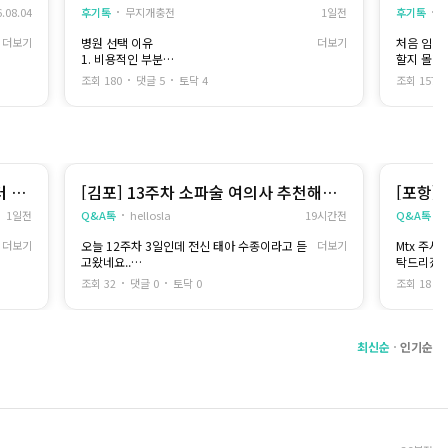
6.08.04
후기톡
무지개충전
1일전
후기톡
더보기
병원 선택 이유
더보기
처음 임신 
1. 비용적인 부분
할지 몰라
2. 여자 선생님만 있는지
창 했던 것
조회 180
댓글 5
토닥 4
조회 157
들 너무 
아직 학생신분이라 자금적인 여유가 없기 때문
겨우 병원
에
다 싶었던
비용적인 부분이 가장 크게 느껴졌어요
사실 좋은
데 따뜻하
여자 마음은 여자가.. 제일 잘 알지 않나 싶기도
네요 ㅜ
하고
상담부터 
터 계
[김포] 13주차 소파술 여의사 추천해주
[포항]
제 몸을 남자 선생님이 하는 데에서 하고 싶진 않
미리 전화
세요
1일전
Q&A톡
hellosla
19시간전
Q&A톡
았어요
마치고 나
데 조용하게
더보기
오늘 12주차 3일인데 전신 태아 수종이라고 듣
더보기
Mtx 주
병원 이름은 공개가 안된다고 해서
담이 적었
고왔네요..
탁드리겠
대구산부인과 검색하면 여자 세분 띡 박혀있는
사실 알바
목 투명대 9mm이구요.. 소개받은 병원은 서울
곳이었어요
계속 붙어
조회 32
댓글 0
토닥 0
조회 18
이라 멀어서
거든요 그
김포로 문의드려요ㅠ
--
꼭 필요한
라 걱정을
조심스럽게 대해주시는 점이 좋았어요
최신순
여원장님이
인기순
늘상 이런 사람들을 많이 보시겠지만
많이 되고
저는 처음이잖아요... 뭐 그런 점이 좋았고
지금은 집
이 많이 
초음파랑 피검사 하고 난 후에 약물이랑 수술에
저도 여기
대한 설명을 해주셨어요
글 읽고 