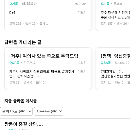
고 느꼈어요
후기톡
돼지촉촉바
26.08.04
후기톡
국코코
D+1
더보기
주수 때문에 걱정이 
수술 전까지도 긴장
집에 돌아온 뒤에는 몸도 마음도 많이 지쳐 있었
그래도 충분히 상담을
조회 262
댓글 12
토닥 1
조회 187
댓글 20
어요
을 선택했고
통증도 있었지만 무엇보다 '이제 정말 끝났구
그 덕분에 생각보다 
나'라는 허전한 감정이 더 크게 다가왔습니다
있었습니다
최대한 쉬면서 몸을 회복하는 데만 집중했어요
답변을 기다리는 글
수면 마취도 했었고 공복 시간이 길었어서 수술
제가 받은 방법은 
당일과 다음날까진 죽, 수프 위주로 먹었어요
는 방식은 아니었고
그리고 수술 다음날에는 중절을 한 산부인과에
오랜 시간 자궁수축 
[제주] 여의사 있는 쪽으로 부탁드립니
[평택] 임신중
서 초음파 검사를 했어요
축되기를 기다리는 
다 !
Q&A톡
진돗개12
1일전
Q&A톡
Sususu00
자궁 안에 남은 조직이 있을까 하는 부분 때문이
시간이 길다 보니 몸
었는데
는데
제주시 서귀포시 상관없어요. 비용도 알려주시
더보기
7개월차입니다.
원장님께서 깨끗하게 잘 됐고 남은 조직도 없다
간호사분이 중간중간
면 더 감사하겠습니다 !
임신중절가능한 병원
고 말씀해 주셨어요
불편한 점은 없는지 
평택이나 평택 근방
그 말을 듣는 순간 수술이 끝났다는 안도감이 들
이 많이 줄었어요
조회 38
댓글 0
토닥 0
조회 51
댓글 0
토
면서도
혼자 기다리는 느낌이
말로 설명하기 힘든 죄책감 때문에 마냥 기쁘지
됐습니다
만은 않았어요
지금 올라온 게시물
수술이 끝난 뒤에는 
D+3
과 출혈이 있었지만
하루하루 지나면서 
조금씩 움직일 수 있을 만큼 컨디션은 나아졌지
않으니 회복도 생각
만
수술 전에는 회복 기
쌍둥이 중절 상담....
집에서 최대한 무리하지 않고 쉬면서 지냈어요
했는데
처음보다 몸은 한결 가벼워졌지만 작은 변화에
충분히 휴식을 취하니