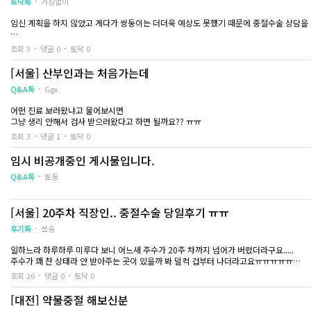
토닥톡
거침없이
도 괜히 신경이 쓰이더라고요
찾아가는 느낌이 들
출혈이 줄어드는지, 통증은 괜찮은지 하루에도
임신 계획을 하지 않았고 게다가 쌍둥이는 더더욱 예상도 못했기 때문에 중절수술 상담을
몇 번씩 몸 상태를 확인했습니다
이번 일을 겪으면서 
의 중요성이었습니
아이를 둘다 포기할지 한 아이만 선택할지 마음의 결정이 안되서 남편이랑 같이 다녀왔어
조회 3
댓글 0
토닥 0
D+5
같은 과정을 겪더라
선생님이 초음파를 보시더니 착상 위치 때문에 선유 가능하다고 하시더라고요 대신 위험성이
방식에 따라
명해주셨어요
[서울] 산부인과는 처음가는데
걷는 것도 한결 편해졌고 일상생활도 조금씩 가
환자가 느끼는 불안감
능해졌습니다
각이 들었어요
저희는 쌍둥이 선유로 결정하고 한 아이를 지키기로 했어요 다음주로 수술 날짜 잡혔고 
Q&A톡
Ggx
몸이 회복되고 있다는 게 느껴지니 마음도 아주
혹시 저처럼 20주 
조금은 편안해지기 시작했어요
라면 비용만 비교하
어떤 진료 보러왔냐고 물어보시면
상담을 충분히 받아
그냥 생리 안해서 검사 받으러왔다고 하면 될까요?? ㅠㅠ
D+7
있는 병원을 선택하
조회 3
댓글 1
토닥 0
그 부분이 생각보다 
벌써 일주일이 지났네요
것 같습니다
임시 비공개중인 게시물입니다.
지금은 분비물이나 출혈도 거의 없는 상태이고
특별히 불편한 점도 없습니다
Q&A톡
토둥
수술 직후에는 하루하루 시간이 너무 길게 느껴
졌는데
막상 지나고 보니 몸은 생각보다 빠르게 회복 되
[서울] 20주차 직장인.. 중절수술 당일후기 ㅠㅠ
고 있었더라고요
후기톡
쏘숑
아직 밤에 잠을 잘 못자긴 하지만 마음도 많이 편
해졌어요
일하느라 하루하루 미루다 보니 어느새 주수가 20주 차까지 넘어가 버렸더라구요.....
주수가 꽤 찬 상태라 안 받아주는 곳이 있을까 봐 덜컥 겁부터 나더라고요ㅠㅠㅠㅠㅠ
조급하게 모든 감정을 털어내려고 하기보다 지
직장인이라 낮에는 도저히 시간이 안 나서 밤늦게 검색만 하다가..
금은 제 몸을 믿고 하루하루 천천히 회복해 나가
조회 26
댓글 0
토닥 0
다행히 24시간 상담이 가능한 곳을 찾아 바로 연락했어요..
려고 합니다
[대전] 약물중절 해보신분
새벽 시간이었음에도 불구하고 답변 다해주시고,,,,