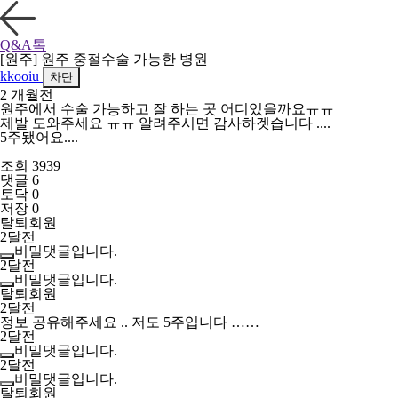
Q&A톡
[원주] 원주 중절수술 가능한 병원
kkooiu
차단
2 개월전
원주에서 수술 가능하고 잘 하는 곳 어디있을까요ㅠㅠ
제발 도와주세요 ㅠㅠ 알려주시면 감사하겟습니다 ....
5주됐어요....
조회 3939
댓글 6
토닥 0
저장 0
탈퇴회원
2달전
비밀댓글입니다.
2달전
비밀댓글입니다.
탈퇴회원
2달전
정보 공유해주세요 .. 저도 5주입니다 ……
2달전
비밀댓글입니다.
2달전
비밀댓글입니다.
탈퇴회원