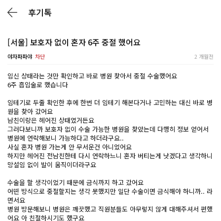
후기톡
[서울] 보호자 없이 혼자 6주 중절 했어요
야자파파야
차단
2 개월전
임신 상태라는 것만 확인하고 바로 병원 찾아서 중절 수술했어요
6주 흡입술로 했습니다
임테기로 두줄 확인한 후에 한번 더 임테기 해본다거나 고민하는 대신 바로 병
원을 찾아 갔어요
남친이랑은 헤어진 상태였거든요
그러다보니까 보호자 없이 수술 가능한 병원을 찾았는데 다행히 정보 얻어서
병원에 연락해보니 가능하다고 하더라구요..
사실 혼자 병원 가는게 안 무서운건 아니었어요
하지만 헤어진 전남친한테 다시 연락하느니 혼자 버티는게 낫겠다고 생각하니
망설임 없이 발이 움직이더라구요
수술을 할 생각이었기 때문에 금식까지 하고 갔어요
어떤 방식으로 중절할지는 생각 못했지만 일단 수술이면 금식해야 하니까.. 라
면서요
병원 방문해보니 병원은 깨끗했고 직원분들도 아무렇지 않게 대해주셔서 편했
어요 아 친절하시기도 했구요