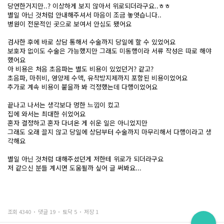
당연한거지만..? 이상하게 보지 않아서 위로되더라구요..ㅎㅎ
별일 아닌 것처럼 안내해주셔서 마음이 조금 놓엿습니다..
병원이 전문적인 곳으로 보여서 안심도 됐어요
검사한 후에 바로 상담 통해서 수술까지 당일에 할 수 있었어요
보호자 없이도 수술은 가능했지만 그래도 미동행이라 서류 작성은 따로 해야
했어요
아 비용은 처음 초음파는 별도 비용이 있었던거? 같고?
초음파, 마취비, 영양제 수액, 유착방지제까지 포함된 비용이었어요
추가로 계속 비용이 붙을까 봐 걱정했는데 다행이었어요
끝나고 나서는 생각보다 멍한 느낌이 컸고
집에 와서는 최대한 쉬었어요
혼자 결정하고 혼자 다녀온 게 쉬운 일은 아니었지만
그래도 오래 끌지 않고 당일에 상담부터 수술까지 마무리해서 다행이라고 생
각해요
별일 아닌 것처럼 대해주셨던게 저한테 위로가 되더라구요
저 같으신 분들 계시면 도움될까 싶어 글 써봐요...
조회 4340
댓글 19
토닥 5
저장 1