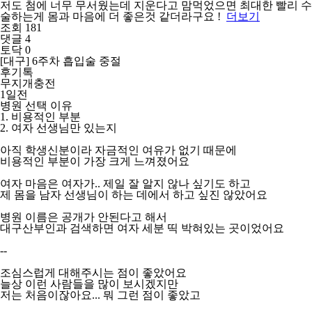
저도 첨에 너무 무서웠는데 지운다고 맘먹었으면 최대한 빨리 수
술하는게 몸과 마음에 더 좋은것 같더라구요 !
더보기
조회 181
댓글 4
토닥 0
[대구] 6주차 흡입술 중절
후기톡
무지개충전
1일전
병원 선택 이유
1. 비용적인 부분
2. 여자 선생님만 있는지
아직 학생신분이라 자금적인 여유가 없기 때문에
비용적인 부분이 가장 크게 느껴졌어요
여자 마음은 여자가.. 제일 잘 알지 않나 싶기도 하고
제 몸을 남자 선생님이 하는 데에서 하고 싶진 않았어요
병원 이름은 공개가 안된다고 해서
대구산부인과 검색하면 여자 세분 띡 박혀있는 곳이었어요
--
조심스럽게 대해주시는 점이 좋았어요
늘상 이런 사람들을 많이 보시겠지만
저는 처음이잖아요... 뭐 그런 점이 좋았고