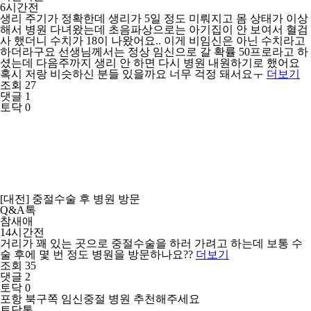
6시간전
생리 주기가 정확한데 생리가 5일 정도 미뤄지고 몸 상태가 이상
해서 병원 다녀왔는데 초음파상으로는 아기집이 안 보여서 혈검
사 했더니 수치가 18이 나왔어요.. 이게 비임신은 아닌 수치라고
하더라구요 선생님께서는 정상 임신으로 갈 확률 50프로라고 하
셨는데 다음주까지 생리 안 하면 다시 병원 내원하기로 했어요
혹시 저랑 비슷하신 분들 있을까요 너무 걱정 돼서요ㅜ
더보기
조회 27
댓글 1
토닥 0
[대전] 중절수술 후 병원 방문
Q&A톡
참새애
14시간전
거리가 꽤 있는 곳으로 중절수술을 하러 가려고 하는데 보통 수
술 후에 몇 번 정도 병원을 방문하나요??
더보기
조회 35
댓글 2
토닥 0
포항 북구쪽 임신중절 병원 추천해주세요
토닥톡