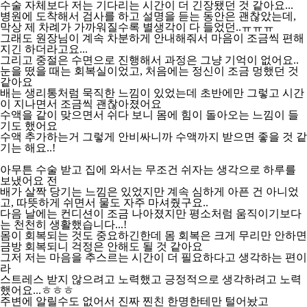
수술 자체보다 저는 기다리는 시간이 더 긴장됐던 것 같아요...
병원에 도착해서 검사를 하고 설명을 듣는 동안은 괜찮았는데,
막상 제 차례가 가까워질수록 별생각이 다 들었던..ㅠㅠㅠ
그래도 원장님이 계속 차분하게 안내해줘서 마음이 조금씩 편해
지긴 하더라고요...
그리고 중절은 수면으로 진행해서 과정은 그냥 기억이 없어요..
눈을 떴을 때는 회복실이었고, 처음에는 정신이 조금 멍했던 것
같아요
배는 생리통처럼 묵직한 느낌이 있었는데 초반에만 그렇고 시간
이 지나면서 조금씩 괜찮아졌어요
수액을 같이 맞으면서 쉬다 보니 몸에 힘이 돌아오는 느낌이 들
기도 했어요
수액 추가하는거 그렇게 안비싸니까 수액까지 받으면 좋을 것 같
기는 해요..!
아무튼 수술 받고 집에 와서는 무조건 쉬자는 생각으로 하루를
보냈어요 전
배가 살짝 당기는 느낌은 있었지만 계속 심하게 아픈 건 아니었
고, 따뜻하게 쉬면서 물도 자주 마셔줬구요..
다음 날에는 컨디션이 조금 나아졌지만 평소처럼 움직이기보다
는 천천히 생활했습니다...!
몸이 회복되는 것도 중요하긴한데 몸 회복은 크게 무리만 안하면
금방 회복되니 걱정은 안해도 될 것 같아요
그저 저는 마음을 추스르는 시간이 더 필요하다고 생각하는 편이
라
스트레스 받지 않으려고 노력했고 긍정적으로 생각하려고 노력
했어요...ㅎㅎㅎ
주변에 알릴수도 없어서 진짜 찐친 한명한테만 털어놨고