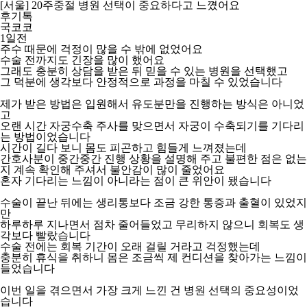
[서울] 20주중절 병원 선택이 중요하다고 느꼈어요
후기톡
국코코
1일전
주수 때문에 걱정이 많을 수 밖에 없었어요
수술 전까지도 긴장을 많이 했어요
그래도 충분히 상담을 받은 뒤 믿을 수 있는 병원을 선택했고
그 덕분에 생각보다 안정적으로 과정을 마칠 수 있었습니다
제가 받은 방법은 입원해서 유도분만을 진행하는 방식은 아니었
고
오랜 시간 자궁수축 주사를 맞으면서 자궁이 수축되기를 기다리
는 방법이었습니다
시간이 길다 보니 몸도 피곤하고 힘들게 느껴졌는데
간호사분이 중간중간 진행 상황을 설명해 주고 불편한 점은 없는
지 계속 확인해 주셔서 불안감이 많이 줄었어요
혼자 기다리는 느낌이 아니라는 점이 큰 위안이 됐습니다
수술이 끝난 뒤에는 생리통보다 조금 강한 통증과 출혈이 있었지
만
하루하루 지나면서 점차 줄어들었고 무리하지 않으니 회복도 생
각보다 빨랐습니다
수술 전에는 회복 기간이 오래 걸릴 거라고 걱정했는데
충분히 휴식을 취하니 몸은 조금씩 제 컨디션을 찾아가는 느낌이
들었습니다
이번 일을 겪으면서 가장 크게 느낀 건 병원 선택의 중요성이었
습니다