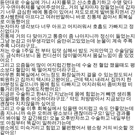
듣던대로 수술실에 가니 사지를묶고 산소호흡기하고 수앧 맞다
가 수면마취제를 넣어주셨어요,, 거의 넣자마자 잠들었는데 갑자
기 너무 급심한 배에 통증이 있어서 저도모르게 발버둥치면서 간
호사쌤한테 아프다고 여러번말하니 바로 진통제 꼽아서 회복실
로 이동했어요
눈자마자 생각보다 너무 아프고 어지러워서 호흡도 가빠지고 정
신없다가
진통제 거의 다 맞아가고 통증이 좀 나아지니까 정신이 들었는지
그냥 눈감고 아무생각없이 숨만쉬고있었는데 눈물이 계속 주륵
주륵 나더라구요,,
저는 수술 1주일 전 부터 입덧 심해서 밥도 거의안먹고 수술당일
도 금식하다보니 몸 컨디션이 많이떨어져서 몸살느낌이 좀 있었
어요 !
그리고 요즘들어 많이 어지럽긴했는데 수술 전 혈압 쟀을때도 평
소보다 혈압이 뚝 떨어져잇더라구요,,
아무튼 회복실에서 어느정도 화장실까지 걸을 수 있는정도되서
퇴원하고 집까지 택시타고왔어요,, 근데 택시 내려서 집까지 한
10분정도걸으니까 몸에 힘도 다빠지고 어지러워서 좀비처럼 비
틀거리면서 집에도착했어요!
지금은 수술하고 한4시간 지났는데 몸에 힘없는거 빼면 생리통
있을때랑 통증 비슷하더라구요.ᐟ 약도 처방받아서 지금보단 더
괜찮아 지지않을까 싶어요
그리고 수술 이후 회복실에서 있을땐 어지럽고 속도 안좋았는데
좀 지나니까 속은 오히려 평소보다 괜찮더라구요! 일단 경과를
더 봐야될 것 같긴해요! 오늘 오후반차쓰고 수술하고 내일부턴
또 아침부터 똑같이 일하러가는데
평소에도 미슥거리고 힘없고 불편했어서 평소랑 거의 비슷할 것
같아요!