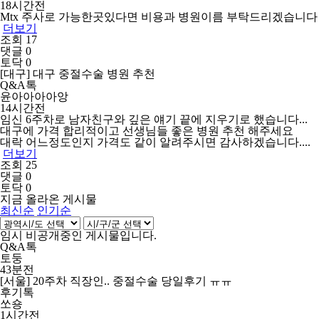
18시간전
Mtx 주사로 가능한곳있다면 비용과 병원이름 부탁드리겠습니다
더보기
조회 17
댓글 0
토닥 0
[대구] 대구 중절수술 병원 추천
Q&A톡
윤아아아아앙
14시간전
임신 6주차로 남자친구와 깊은 얘기 끝에 지우기로 했습니다...
대구에 가격 합리적이고 선생님들 좋은 병원 추천 해주세요
대락 어느정도인지 가격도 같이 알려주시면 감사하겠습니다....
더보기
조회 25
댓글 0
토닥 0
지금 올라온 게시물
최신순
인기순
임시 비공개중인 게시물입니다.
Q&A톡
토둥
43분전
[서울] 20주차 직장인.. 중절수술 당일후기 ㅠㅠ
후기톡
쏘숑
1시간전