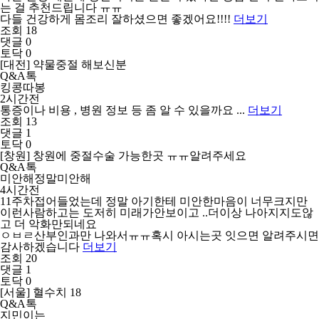
는 걸 추천드립니다 ㅠㅠ
다들 건강하게 몸조리 잘하셨으면 좋겠어요!!!!
더보기
조회 18
댓글 0
토닥 0
[대전] 약물중절 해보신분
Q&A톡
킹콩따봉
2시간전
통증이나 비용 , 병원 정보 등 좀 알 수 있을까요 ...
더보기
조회 13
댓글 1
토닥 0
[창원] 창원에 중절수술 가능한곳 ㅠㅠ알려주세요
Q&A톡
미안해정말미안해
4시간전
11주차접어들었는데 정말 아기한테 미안한마음이 너무크지만
이런사람하고는 도저히 미래가안보이고 ..더이상 나아지지도않
고 더 악화만되네요
ㅇㅂㄹ산부인과만 나와서ㅠㅠ혹시 아시는곳 잇으면 알려주시면
감사하겠습니다
더보기
조회 20
댓글 1
토닥 0
[서울] 혈수치 18
Q&A톡
지민이는