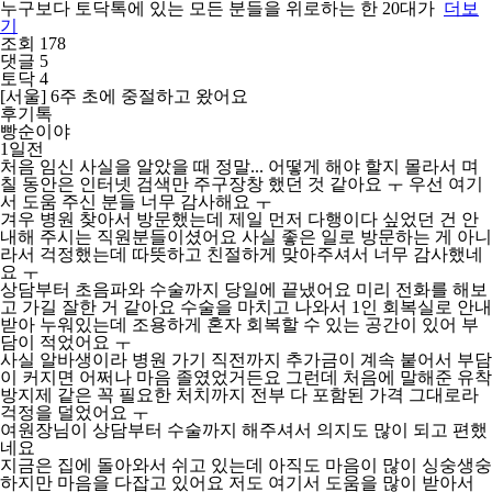
누구보다 토닥톡에 있는 모든 분들을 위로하는 한 20대가
더보
기
조회 178
댓글 5
토닥 4
[서울] 6주 초에 중절하고 왔어요
후기톡
빵순이야
1일전
처음 임신 사실을 알았을 때 정말... 어떻게 해야 할지 몰라서 며
칠 동안은 인터넷 검색만 주구장창 했던 것 같아요 ㅜ 우선 여기
서 도움 주신 분들 너무 감사해요 ㅜ
겨우 병원 찾아서 방문했는데 제일 먼저 다행이다 싶었던 건 안
내해 주시는 직원분들이셨어요 사실 좋은 일로 방문하는 게 아니
라서 걱정했는데 따뜻하고 친절하게 맞아주셔서 너무 감사했네
요 ㅜ
상담부터 초음파와 수술까지 당일에 끝냈어요 미리 전화를 해보
고 가길 잘한 거 같아요 수술을 마치고 나와서 1인 회복실로 안내
받아 누워있는데 조용하게 혼자 회복할 수 있는 공간이 있어 부
담이 적었어요 ㅜ
사실 알바생이라 병원 가기 직전까지 추가금이 계속 붙어서 부담
이 커지면 어쩌나 마음 졸였었거든요 그런데 처음에 말해준 유착
방지제 같은 꼭 필요한 처치까지 전부 다 포함된 가격 그대로라
걱정을 덜었어요 ㅜ
여원장님이 상담부터 수술까지 해주셔서 의지도 많이 되고 편했
네요
지금은 집에 돌아와서 쉬고 있는데 아직도 마음이 많이 싱숭생숭
하지만 마음을 다잡고 있어요 저도 여기서 도움을 많이 받아서