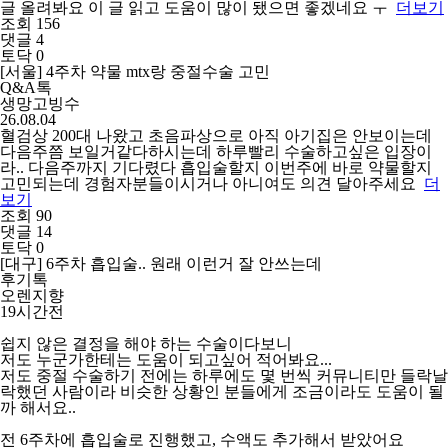
글 올려봐요 이 글 읽고 도움이 많이 됐으면 좋겠네요 ㅜ
더보기
조회 156
댓글 4
토닥 0
[서울] 4주차 약물 mtx랑 중절수술 고민
Q&A톡
생망고빙수
26.08.04
혈검상 200대 나왔고 초음파상으로 아직 아기집은 안보이는데
다음주쯤 보일거같다하시는데 하루빨리 수술하고싶은 입장이
라.. 다음주까지 기다렸다 흡입술할지 이번주에 바로 약물할지
고민되는데 경험자분들이시거나 아니여도 의견 달아주세요
더
보기
조회 90
댓글 14
토닥 0
[대구] 6주차 흡입술.. 원래 이런거 잘 안쓰는데
후기톡
오렌지향
19시간전
쉽지 않은 결정을 해야 하는 수술이다보니
저도 누군가한테는 도움이 되고싶어 적어봐요...
저도 중절 수술하기 전에는 하루에도 몇 번씩 커뮤니티만 들락날
락했던 사람이라 비슷한 상황인 분들에게 조금이라도 도움이 될
까 해서요..
전 6주차에 흡입술로 진행했고, 수액도 추가해서 받았어요