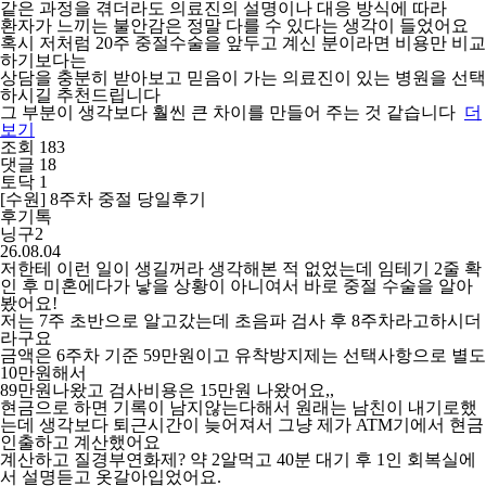
같은 과정을 겪더라도 의료진의 설명이나 대응 방식에 따라
환자가 느끼는 불안감은 정말 다를 수 있다는 생각이 들었어요
혹시 저처럼 20주 중절수술을 앞두고 계신 분이라면 비용만 비교
하기보다는
상담을 충분히 받아보고 믿음이 가는 의료진이 있는 병원을 선택
하시길 추천드립니다
그 부분이 생각보다 훨씬 큰 차이를 만들어 주는 것 같습니다
더
보기
조회 183
댓글 18
토닥 1
[수원] 8주차 중절 당일후기
후기톡
닝구2
26.08.04
저한테 이런 일이 생길꺼라 생각해본 적 없었는데 임테기 2줄 확
인 후 미혼에다가 낳을 상황이 아니여서 바로 중절 수술을 알아
봤어요!
저는 7주 초반으로 알고갔는데 초음파 검사 후 8주차라고하시더
라구요
금액은 6주차 기준 59만원이고 유착방지제는 선택사항으로 별도
10만원해서
89만원나왔고 검사비용은 15만원 나왔어요,,
현금으로 하면 기록이 남지않는다해서 원래는 남친이 내기로했
는데 생각보다 퇴근시간이 늦어져서 그냥 제가 ATM기에서 현금
인출하고 계산했어요
계산하고 질경부연화제? 약 2알먹고 40분 대기 후 1인 회복실에
서 설명듣고 옷갈아입었어요.