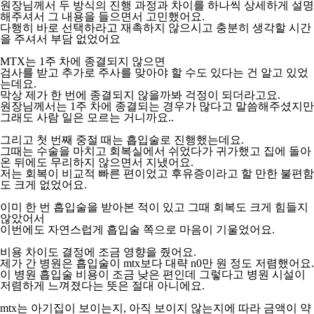
원장님께서 두 방식의 진행 과정과 차이를 하나씩 상세하게 설명
해주셔서 그 내용을 들으면서 고민했어요.
다행히 바로 선택하라고 재촉하지 않으시고 충분히 생각할 시간
을 주셔서 부담 없었어요
MTX는 1주 차에 종결되지 않으면
검사를 받고 추가로 주사를 맞아야 할 수도 있다는 건 알고 있었
는데요.
막상 제가 한 번에 종결되지 않을까봐 걱정이 되더라고요.
원장님께서는 1주 차에 종결되는 경우가 많다고 말씀해주셨지만
그래도 사람 일은 모르는 거니까요..
그리고 첫 번째 중절 때는 흡입술로 진행했는데요.
그때는 수술을 마치고 회복실에서 쉬었다가 귀가했고 집에 돌아
온 뒤에도 무리하지 않으면서 지냈어요.
저는 회복이 비교적 빠른 편이었고 후유증이라고 할 만한 불편함
도 크게 없었어요.
이미 한 번 흡입술을 받아본 적이 있고 그때 회복도 크게 힘들지
않았어서
이번에도 자연스럽게 흡입술 쪽으로 마음이 기울었어요.
비용 차이도 결정에 조금 영향을 줬어요.
제가 간 병원은 흡입술이 mtx보다 대략 n0만 원 정도 저렴했어요.
이 병원 흡입술 비용이 조금 낮은 편인데 그렇다고 병원 시설이
저렴하게 느껴졌다는 뜻은 절대 아니에요.
mtx는 아기집이 보이는지, 아직 보이지 않는지에 따라 금액이 약