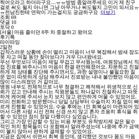
찍어오라고 하더라구요…ㅠㅠ방법 좀알려주세요 이거 제 친구
걸로 써도 될지 아니면 그냥 아무거나 써도될지 고민이 되서요ㅠ
ㅠ전남친한테 연락이 가는걸지도 궁금하구요
더보기
조회 69
댓글 10
토닥 0
[서울] 마음 졸이던 8주 차 중절하고 왔어요
후기톡
따이따잉
2일전
갑작스러운 상황에 손이 떨리고 마음이 너무 복잡해서 밤새 잠도
못 자고 며칠 동안 찾아보다가 겨우 다녀왔네요.
우선 무엇보다 마음이 제일 무겁고 무서웠는데, 여원장님께서 직
접 진료를 봐주시니까 마음이 한결 편안해졌어요. 차분하고 친절
하게 제 상태를 진단해 주시면서도, 과한 설명이나 불필요한 질
문 없이 따뜻하게 상담 해주셔서 진료받는 내내 불안했던 마음이
많이 다스려졌던 거 같아요.
병원 내부도 전체적으로 너무 청결하고 쾌적해서 위생적으로 신
뢰가 갔고 안내해 주시는 직원분들도 하나같이 친절하시고 따뜻
하게 케어해 주셔서 눈치 보지 않고 편안하게 머물 수 있었어요.
미리 전화하고 방문했더니 당일 상담부터 수술까지 차질 없이 빠
르게 진행할 수 있었어요. 수술 후에는 1인 회복실이 마련되어 있
어서 다른 사람 시선 전혀 신경 쓰지 않고 혼자 조용히 휴식을 취
할 수 있었던 점이 정말 다행이다 싶었습니다.
그리고 가장 민감할 수 있는 비용 부분도 유착방지제 같은 필수
적인 처치 항목들이 다 포함해서 알려주셨는데 나중에 추가 금액
이 붙지 않아서 편하게 결제할 수 있었어요.
지금은 집에서 쉬면서 회복 중인데, 생각했던 것보다 몸도 마음