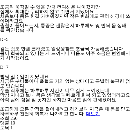
조금씩 움직일 수 있을 만큼 컨디션은 나아졌지만
집에서 최대한 무리하지 않고 쉬면서 지냈어요
처음보다 몸은 한결 가벼워졌지만 작은 변화에도 괜히 신경이 쓰
이더라고요
출혈이 줄어드는지, 통증은 괜찮은지 하루에도 몇 번씩 몸 상태
를 확인했습니다
D+5
걷는 것도 한결 편해졌고 일상생활도 조금씩 가능해졌습니다
몸이 회복되고 있다는 게 느껴지니 마음도 아주 조금은 편안해지
기 시작했어요
D+7
벌써 일주일이 지났네요
지금은 분비물이나 출혈도 거의 없는 상태이고 특별히 불편한 점
도 없습니다
수술 직후에는 하루하루 시간이 너무 길게 느껴졌는데
막상 지나고 보니 몸은 생각보다 빠르게 회복 되고 있었더라고요
아직 밤에 잠을 잘 못자긴 하지만 마음도 많이 편해졌어요
조급하게 모든 감정을 털어내려고 하기보다 지금은 제 몸을 믿고
하루하루 천천히 회복해 나가려고 합니다
더보기
조회 256
댓글 10
토닥 1