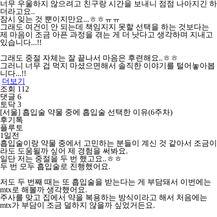
너무 우울하지 않으려고 친구랑 시간을 보내니 점점 나아지긴 하
더라고요..
잠시 잊는 것 뿐이지만요...ㅎㅎㅠㅠ
그래도 여건이 안 되는데 책임지지 못할 선택을 하는 것보다는
제 마음이 조금 아픈 과정을 겪는 게 더 낫다고 생각하며 지내고
있습니다...!!
그래도 중절 자체는 잘 끝나서 마음은 후련해요..ㅎㅎ
그러니 너무 겁 먹지 마셨으면해서 솔직한 이야기를 털어놓아봅
니다...!!
더보기
조회 112
댓글 6
토닥 3
[서울] 흡입술 약물 중에 흡입술 선택한 이유(6주차)
후기톡
플루토
1일전
흡입술이랑 약물 중에서 고민하는 분들이 계신 것 같아서 조금이
라도 도움될까 싶어 제 경험을 써봐요.
일단 저는 중절을 두 번 했고요..ㅎㅎ
두 번 모두 흡입술로 진행했어요.
저도 두 번째 때는 또 흡입술을 받는다는 게 부담돼서 이번에는
mtx로 해볼까 생각했어요.
주사를 맞고 집에서 약을 복용하는 방식이라고 해서 처음에는
mtx가 부담이 조금 덜하지 않을까 싶었거든요.