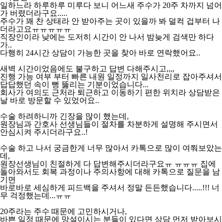
일하느라 하루하루 미루다 보니 어느새 주수가 20주 차까지 넘어
가 버렸더라구요.....
주수가 꽤 찬 상태라 안 받아주는 곳이 있을까 봐 덜컥 겁부터 나
더라고요ㅠㅠㅠㅠㅠ
직장인이라 낮에는 도저히 시간이 안 나서 밤늦게 검색만 하다
가..
다행히 24시간 상담이 가능한 곳을 찾아 바로 연락했어요..
새벽 시간이었음에도 불구하고 답변 다해주시고,,,,
진행 가능 여부 부터 빠른 내원 일정까지 일사천리로 잡아주셔서
답답했던 속이 뻥 뚫리는 기분이었습니다...
회사가 여의도 근처라 퇴근하고 이동하기 편한 위치라 상담받은
날 바로 방문할 수 있었어요..
수술 하려하니까 긴장을 많이 했는데,
원장님과 간호사 선생님들이 절차를 차분하게 설명해 주시면서
안심시켜 주시더라구요..!
수술 하고 나서 궁금한게 너무 많아서 카톡으로 많이 여쭤보았는
데,
원장선생님이 친절하게 다 답변해주시더라구요ㅠ ㅠㅠㅠ 집에
돌아와서도 회복 과정이나 주의사항에 대해 카톡으로 질문을 남
기면
바로바로 세심하게 피드백을 주셔서 정말 든든했습니다.....!!! 너
무 걱정했는데...ㅠㅠ
20주라는 주수 때문에 고민하시거나,
바쁜 일정 때문에 망설이시는 분들이 있다면 상담 먼저 받아보시