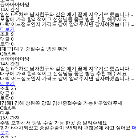
윤아아아아앙
14시간전
임신 6주차로 남자친구와 깊은 얘기 끝에 지우기로 했습니다...
포항에 가격 합리적이고 선생님들 좋은 병원 추천 해주세요
대락 어느정도인지 가격도 같이 알려주시면 감사하겠습니다....
더보기
조회 9
댓글 0
토닥 0
[대구] 대구 중절수술 병원 추천
Q&A톡
윤아아아아앙
14시간전
임신 6주차로 남자친구와 깊은 얘기 끝에 지우기로 했습니다...
대구에 가격 합리적이고 선생님들 좋은 병원 추천 해주세요
대락 어느정도인지 가격도 같이 알려주시면 감사하겠습니다....
더보기
조회 25
댓글 0
토닥 0
[김해] 김해 창원쪽 당일 임신중절수술 가능한곳알려주세
Q&A톡
다두
15시간전
주말 포함해서 당일 수술 가능 한곳 좀 알려주세요
현재 6주차되었고 중절수술이 5번째라 괜찮은데 하고 싶어요
더
보기
조회 37