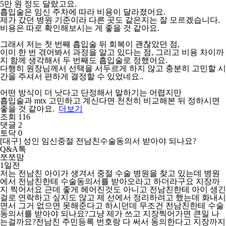
5만 원 정도 달랐고요.
흡입술은 임신 주차에 따라 비용이 달라졌어요.
제가 갔던 병원 기준이라 다른 곳도 같은지는 잘 모르겠습니다.
비용은 따로 확인해보시는 게 좋을 것 같아요.
그래서 저는 첫 번째 흡입술 뒤 회복이 괜찮았던 점,
이미 한 번 겪어봐서 과정을 알고 있다는 점, 그리고 비용 차이까
지 함께 생각해서 두 번째도 흡입술로 정했어요.
다행히 원장님께서 선택을 서두르게 하지 않고 충분히 고민할 시
간을 주셔서 편하게 결정할 수 있었네요..
어떤 방식이 더 낫다고 단정해서 말하기는 어렵지만
흡입술과 mtx 고민하고 계신다면 천천히 비교해본 뒤 정하시면
좋을 것 같아요.
더보기
조회 116
댓글 2
토닥 0
[대구] 성인 임신중절 전남친수술동의서 받아야 되나요?
Q&A톡
쪼쪼맘
1일전
저는 전남친 아이가 생겨서 중절 수술 병원을 찾고 있는데 병원
에서 전남친한테 수술동의서를 받아오라고 하더라구요 지장까
지 찍어서요 근데 좋게 헤어진것도 아니고 전남친한테 아이 생긴
걸로 연락하고 싶지도 않고 제 선에서 정리하려고 했는데 화내시
면서 그거 없으면 못해준다고 하시던데 무조건 전남친한테 수술
동의서를 받아야 되나요?그냥 제가 쓰고 지장찍어가면 큰일 나
는걸까요?전남친 주민등록 번호랑 다 써서 동의한다고 지장까지