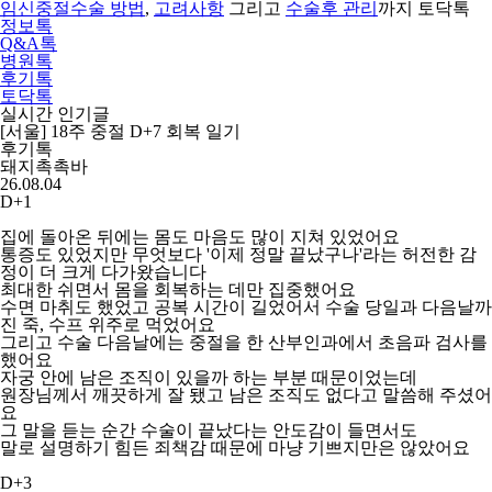
임신중절수술 방법
,
고려사항
그리고
수술후 관리
까지 토닥톡
정보톡
Q&A톡
병원톡
후기톡
2
/
3
토닥톡
실시간 인기글
[서울] 18주 중절 D+7 회복 일기
후기톡
돼지촉촉바
26.08.04
D+1
집에 돌아온 뒤에는 몸도 마음도 많이 지쳐 있었어요
통증도 있었지만 무엇보다 '이제 정말 끝났구나'라는 허전한 감
정이 더 크게 다가왔습니다
최대한 쉬면서 몸을 회복하는 데만 집중했어요
수면 마취도 했었고 공복 시간이 길었어서 수술 당일과 다음날까
진 죽, 수프 위주로 먹었어요
그리고 수술 다음날에는 중절을 한 산부인과에서 초음파 검사를
했어요
자궁 안에 남은 조직이 있을까 하는 부분 때문이었는데
원장님께서 깨끗하게 잘 됐고 남은 조직도 없다고 말씀해 주셨어
요
그 말을 듣는 순간 수술이 끝났다는 안도감이 들면서도
말로 설명하기 힘든 죄책감 때문에 마냥 기쁘지만은 않았어요
D+3