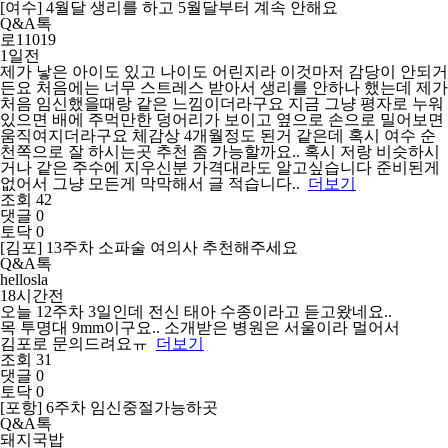
[여수] 4월달 생리를 하고 5월달부터 계속 안해요
Q&A톡
로11019
1일전
제가 낳은 아이도 있고 나이도 어린지라 이것마저 감당이 안되거
든요 처음에는 너무 스트레스 받아서 생리를 안하나 했는데 제가
처음 임신했을때랑 같은 느낌이더라구요 지금 그냥 평자로 누워
있으면 배에 주먹만한 덩어리가 보이고 옆으로 손으로 밀어보면
움직여지더라구요 체감상 4개월정도 된거 같은데 혹시 여수 순
천쪽으로 잘 하시는곳 추천 좀 가능할까요.. 혹시 저랑 비슷하시
거나 같은 주수에 지우신분 가격대라도 알고싶습니다 준비된게
없어서 그냥 모든게 막막해서 글 적습니다..
더보기
조회 42
댓글 0
토닥 0
[김포] 13주차 소파술 여의사 추천해주세요
Q&A톡
hellosla
18시간전
오늘 12주차 3일인데 전신 태아 수종이라고 듣고왔네요..
목 투명대 9mm이구요.. 소개받은 병원은 서울이라 멀어서
김포로 문의드려요ㅠ
더보기
조회 31
댓글 0
토닥 0
[포항] 6주차 임신중절가능하곳
Q&A톡
돼지국밥