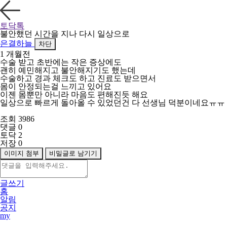
토닥톡
불안했던 시간을 지나 다시 일상으로
은결하늘
차단
1 개월전
수술 받고 초반에는 작은 증상에도
괜히 예민해지고 불안해지기도 했는데
수술하고 경과 체크도 하고 진료도 받으면서
몸이 안정되는걸 느끼고 있어요
이젠 몸뿐만 아니라 마음도 편해진듯 해요
일상으로 빠르게 돌아올 수 있었던건 다 선생님 덕분이네요ㅠㅠ
조회 3986
댓글 0
토닥 2
저장 0
이미지 첨부
비밀글로 남기기
글쓰기
홈
알림
공지
my