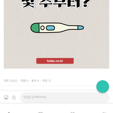
조회 15332
댓글 0
토닥 4
저장 17
홈
알림
공지
my