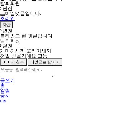
탈퇴회원
5년전
비밀댓글입니다.
초리인
차단
3년전
블라인드 된 댓글입니다.
탈퇴회원
8달전
개미친새끼 또라이새끼
천벌 받을거예요 그놈
이미지 첨부
비밀글로 남기기
글쓰기
홈
알림
공지
my