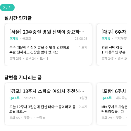
2
/
3
실시간 인기글
[서울] 20주중절 병원 선택이 중요하다
[대구] 6주차 
고 느꼈어요
후기톡
국코코
26.08.05
후기톡
무지개충전
주수 때문에 걱정이 많을 수 밖에 없었어요
더보기
병원 선택 이유
수술 전까지도 긴장을 많이 했어요
1. 비용적인 부분
그래도 충분히 상담을 받은 뒤 믿을 수 있는 병원
2. 여자 선생님만 
조회 269
댓글 24
토닥 1
조회 247
댓글 10
을 선택했고
그 덕분에 생각보다 안정적으로 과정을 마칠 수
아직 학생신분이라 
있었습니다
에
비용적인 부분이 가
답변을 기다리는 글
제가 받은 방법은 입원해서 유도분만을 진행하
는 방식은 아니었고
여자 마음은 여자가..
오랜 시간 자궁수축 주사를 맞으면서 자궁이 수
하고
[김포] 13주차 소파술 여의사 추천해주
[포항] 6주차
축되기를 기다리는 방법이었습니다
제 몸을 남자 선생님
세요
Q&A톡
hellosla
1일전
Q&A톡
돼지국밥
시간이 길다 보니 몸도 피곤하고 힘들게 느껴졌
았어요
는데
오늘 12주차 3일인데 전신 태아 수종이라고 듣
더보기
Mtx 주사로 가능한
간호사분이 중간중간 진행 상황을 설명해 주고
병원 이름은 공개가
고왔네요..
탁드리겠습니다
불편한 점은 없는지 계속 확인해 주셔서 불안감
대구산부인과 검색하
목 투명대 9mm이구요.. 소개받은 병원은 서울
이 많이 줄었어요
곳이었어요
조회 55
댓글 0
토닥 0
조회 29
댓글 0
토
이라 멀어서
혼자 기다리는 느낌이 아니라는 점이 큰 위안이
김포로 문의드려요ㅠ
됐습니다
--