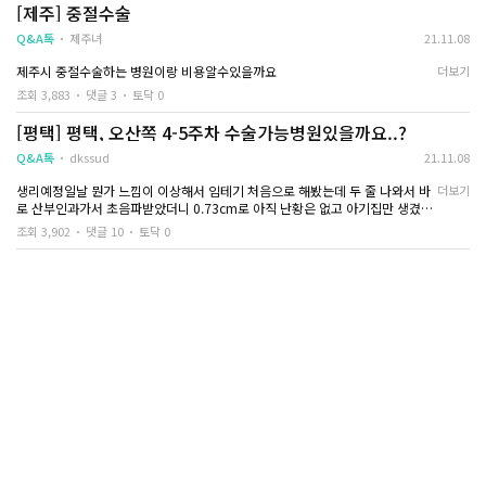
중절을 해야되나 말
약물로 가능한 곳도 있으면 알려주세요
[제주] 중절수술
됩니다.
다만, 중절을 해야겠
Q&A톡
제주녀
21.11.08
하루라도 빨리 하는 
제주시 중절수술하는 병원이랑 비용알수있을까요
주수가 늘어날 때마다
더보기
조회 3,883
댓글 3
토닥 0
고민은 천천히 결정
[평택] 평택, 오산쪽 4-5주차 수술가능병원있을까요..?
누구보다 토닥톡에 
Q&A톡
dkssud
한 20대가
21.11.08
생리예정일날 뭔가 느낌이 이상해서 임테기 처음으로 해봤는데 두 줄 나와서 바
더보기
로 산부인과가서 초음파받았더니 0.73cm로 아직 난황은 없고 아기집만 생겼다
고 하시더라구요. 병원에서는 난황확인하고 수술결정하자고 하시던데 꼭 난황이
조회 3,902
댓글 10
토닥 0
생기면 수술이 가능한건가요..? 급한맘에 집근처 병원 한곳만 가봤는데 다른 곳
도 가능한 병원 정보부탁드립니다ㅠㅠ 신랑이 타지역에 있어서 혼자가야할거같
고 토요일 주말수술이나 당일수술도 되는지 궁금하네요..부탁드립니다