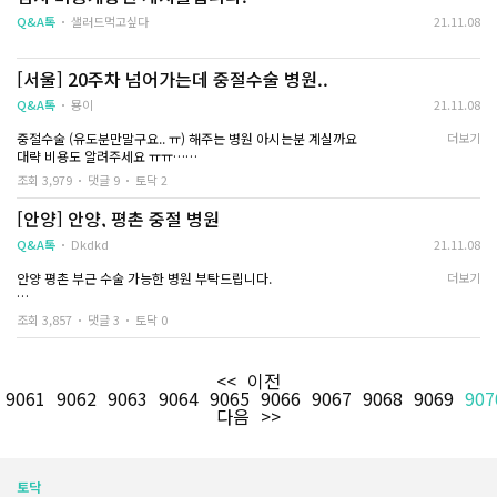
저를 집에 데려다주고 돌아가는길에 한참을 꼭 안아주더라구요.
고생많았다고, 자기인생에 아이를 지우는건 생각치도 못한일이라고,
Q&A톡
샐러드먹고싶다
21.11.08
힘든일 겪게해서 미안하다구요.
사실 저도 중절수술은 한번도 생각해보지 못한일이긴 한데..
[서울] 20주차 넘어가는데 중절수술 병원..
아기가 생긴줄도 모르고, 혼자 3주간 타지역으로 입사교육 받으러가서
Q&A톡
묭이
21.11.08
거의 매일을 맥주한,두캔. 주말마다 친구 결혼식으로 인한 과음.
혼자있으면서 담배도 더 많이 피우고, 매일 피로감으로 하루 기본 커피 3잔..
중절수술 (유도분만말구요.. ㅠ) 해주는 병원 아시는분 계실까요
더보기
임신증상인줄도 모르고 먹었던 감기약이며 두통약,소화제,항생제까지..
대략 비용도 알려주세요 ㅠㅠ…
건강한 아이가 태어날거란 확신이 도저히 들지않더라구요.
계시면 저좀 도와주세요 죽고싶네요 너무 힘들어요
조회 3,979
댓글 9
토닥 2
다음번에는 꼭 준비 잘 해서 건강하고 축복받은 아이낳자고 약속했어요.
[안양] 안양, 평촌 중절 병원
언제 찾아올지 모르는 아이를 위해서 담배도 끊고 술도 적당히 마시자고,
임신증상이 느껴지면 바로 알아챌수있게 건강해지자구요..
Q&A톡
Dkdkd
21.11.08
늘 몸이 약해서 감기도 달고사는편이고 소화도 잘 안되는편이라
어제 보내준 아가에게는 미안하지만 이번일을 계기로 몸관리 잘해야겠다는 생각
안양 평촌 부근 수술 가능한 병원 부탁드립니다.
더보기
이 들더라구요.
입덧이 너무 심해 담배도 일주일넘게 끊은 상태인데.
가격도 부탁드립니다 5주정도 되었어요
조회 3,857
댓글 3
토닥 0
앞으로도 담배는 다시 안피울 생각이에요.
그러면서 올해안에 양가부모님께 정식으로 인사드리고 2년안에는 식올리고
<<
이전
9061
차근차근 준비해가자고, 미리 준비하지못해 너무 미안하다고 하더라구요.
9062
9063
9064
9065
9066
9067
9068
9069
907
본인도 많이 힘들지만, 몸도 마음도 아픈 당신만큼은 아닐거라며 계속 안아주는
다음
>>
데 그제서야 내가 아이를 떠나보냈구나..하는 실감이 났어요.
사실 전 가정사로 인해 결혼이나 아이는 내인생에 없다고 생각했었고,
수술직전까지도 나를 힘들게 괴롭히는 존재라고만 생각했었는데..
토닥