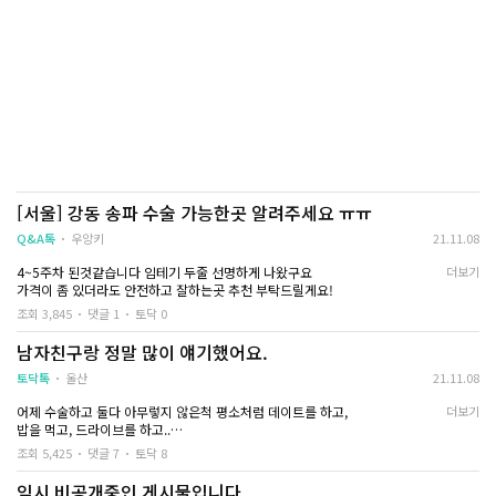
[서울] 강동 송파 수술 가능한곳 알려주세요 ㅠㅠ
Q&A톡
우앙키
21.11.08
4~5주차 된것같습니다 임테기 두줄 선명하게 나왔구요
더보기
가격이 좀 있더라도 안전하고 잘하는곳 추천 부탁드릴게요!
조회 3,845
댓글 1
토닥 0
남자친구랑 정말 많이 얘기했어요.
토닥톡
울산
21.11.08
어제 수술하고 둘다 아무렇지 않은척 평소처럼 데이트를 하고,
더보기
밥을 먹고, 드라이브를 하고..
오늘 저녁에 조개구이를 먹는데 대뜸 소주를 한병 시키더라구요.
조회 5,425
댓글 7
토닥 8
평소에 술을 즐기지 않는 사람인데 해산물이라 술이 땡기나했어요.
저녁식사를 하고 제가 좋아하는 제과점에 들러 빵을 한가득 사고,
임시 비공개중인 게시물입니다.