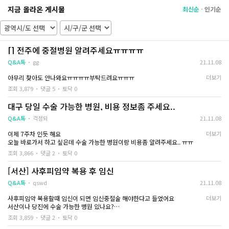
지금 올라온 게시물
수술이 끝난 뒤에는 생리통보다 조금 강한 통증
조심스럽게 대해주시
최신순
인기순
과 출혈이 있었지만
늘상 이런 사람들을
하루하루 지나면서 점차 줄어들었고 무리하지
저는 처음이잖아요...
않으니 회복도 생각보다 빨랐습니다
수술 전에는 회복 기간이 오래 걸릴 거라고 걱정
초음파랑 피검사 하고
[] 전주에 중절병원 알려주세요ㅠㅠㅠㅠ
했는데
대한 설명을 해주셨
충분히 휴식을 취하니 몸은 조금씩 제 컨디션을
Q&A톡
gg
21.11.08
찾아가는 느낌이 들었습니다
미래를 위해 생각하면
을 것 같긴 하지만
아무리 찾아도 안나와요ㅠㅠㅠㅠ부탁드려요ㅠㅠㅠ
더보기
이번 일을 겪으면서 가장 크게 느낀 건 병원 선택
당장 임신한 상태로
조회 3,879
댓글 5
토닥 0
의 중요성이었습니다
수술로 진행하기로 
같은 과정을 겪더라도 의료진의 설명이나 대응
대구 당일 수술 가능한 병원, 비용 정보좀 주세요..
방식에 따라
마취 들어가고 나면 
환자가 느끼는 불안감은 정말 다를 수 있다는 생
Q&A톡
걱정되
21.11.08
각이 들었어요
혹시나 모를 나중을 
혹시 저처럼 20주 중절수술을 앞두고 계신 분이
수액 맞고나서 집 
이제 7주차 인듯 해요
더보기
라면 비용만 비교하기보다는
오늘 바로가서 하고 싶은데 수술 가능한 병원이랑 비용좀 알려주세요.. ㅠㅠ
상담을 충분히 받아보고 믿음이 가는 의료진이
보통은 다들 수술하고
조회 3,866
댓글 2
토닥 0
있는 병원을 선택하시길 추천드립니다
고 한다던데
그 부분이 생각보다 훨씬 큰 차이를 만들어 주는
저는 수술 끝나고 바
[서산] 사후피임약 복용 후 임신
것 같습니다
돌아가고 나서부터
미식거리고 어지럼증
Q&A톡
qswd
21.11.08
생하는 것들은
사람마다 조금씩 다른
사후피임약 복용할때 임신이 되면 임신중절술 해야한다고 들었어요
더보기
서산이나 당진에 수술 가능한 병원 있나요?
크게 걱정하지는 않
4~5주차인데 마취는 어떻게 하나요?
조회 3,859
댓글 2
토닥 0