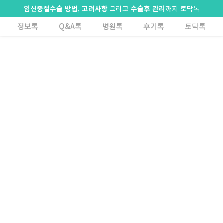
임신중절수술 방법
,
고려사항
그리고
수술후 관리
까지 토닥톡
정보톡
Q&A톡
병원톡
후기톡
토닥톡