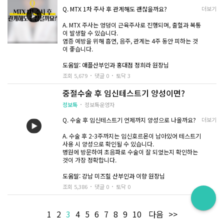
Q. MTX 1차 주사 후 관계해도 괜찮을까요?
더보기
A. MTX 주사는 엉덩이 근육주사로 진행되며, 출혈과 복통
이 발생할 수 있습니다.
염증 예방을 위해 흡연, 음주, 관계는 4주 동안 피하는 것
이 좋습니다.
도움말: 애플산부인과 홍대점 정희라 원장님
조회 5,679
댓글 0
토닥 3
중절수술 후 임신테스트기 양성이면?
정보톡
정보톡운영자
Q. 수술 후 임신테스트기 언제까지 양성으로 나올까요
?
더보기
A. 수술 후 2-3주까지는 임신호르몬이 남아있어 테스트기
사용 시 양성으로 확인될 수 있습니다.
병원에 방문하여 초음파로 수술이 잘 되었는지 확인하는
것이 가장 정확합니다.
도움말: 강남 미즈힐 산부인과
이향 원장님
조회 5,386
댓글 0
토닥 0
1
2
3
4
5
6
7
8
9
10
다음
>>