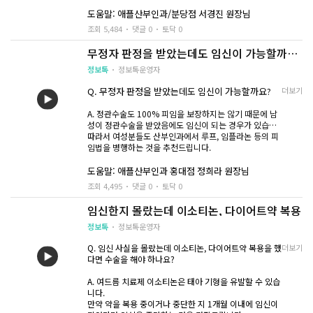
도움말: 애플산부인과/분당점 서경진 원장님
조회 5,484
댓글 0
토닥 0
무정자 판정을 받았는데도 임신이 가능할까
요?
정보톡
정보톡운영자
Q. 무정자 판정을 받았는데도 임신이 가능할까요
?
더보기
A. 정관수술도 100% 피임을 보장하지는 않기 때문에 남
성이 정관수술을 받았음에도 임신이 되는 경우가 있습니
다.
따라서 여성분들도 산부인과에서 루프, 임플라논 등의 피
임법을 병행하는 것을 추천드립니다.
도움말: 애플산부인과 홍대점 정희라 원장님
조회 4,495
댓글 0
토닥 0
임신한지 몰랐는데 이소티논, 다이어트약 복용
정보톡
정보톡운영자
Q. 임신 사실을 몰랐는데 이소티논, 다이어트약 복용을 했
더보기
다면 수술을 해야 하나요?
A. 여드름 치료제 이소티논은 태아 기형을 유발할 수 있습
니다.
만약 약을 복용 중이거나 중단한 지 1개월 이내에 임신이