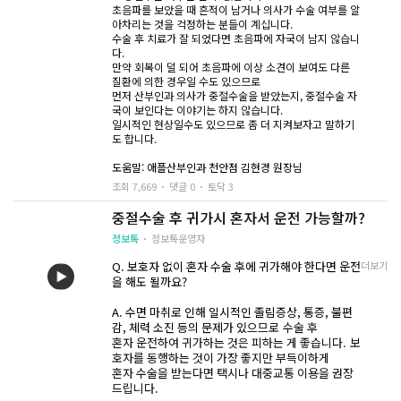
초음파를 보았을 때 흔적이 남거나 의사가 수술 여부를 알
아차리는 것을 걱정하는 분들이 계십니다.
수술 후 치료가 잘 되었다면 초음파에 자국이 남지 않습니
다.
만약 회복이 덜 되어 초음파에 이상 소견이 보여도 다른
질환에 의한 경우일 수도 있으므로
먼저 산부인과 의사가 중절수술을 받았는지, 중절수술 자
국이 보인다는 이야기는 하지 않습니다.
일시적인 현상일수도 있으므로 좀 더 지켜보자고 말하기
도 합니다.
도움말: 애플산부인과 천안점 김현경 원장님
조회 7,669
댓글 0
토닥 3
중절수술 후 귀가시 혼자서 운전 가능할까?
정보톡
정보톡운영자
Q. 보호자 없이 혼자 수술 후에 귀가해야 한다면 운전
더보기
을 해도 될까요?
A. 수면 마취로 인해 일시적인 졸림증상, 통증, 불편
감, 체력 소진 등의 문제가 있으므로
수술 후
혼자 운전하여 귀가하는 것은 피하는 게 좋습니다.
보
호자를 동행하는 것이 가장 좋지만 부득이하게
혼자 수술을 받는다면 택시나 대중교통 이용을 권장
드립니다.