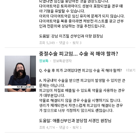
되었다면 임신을 중단하는 것을 권장드립니다.
다이어트약은 토피라마이드 성분이 포함되었을 경우 태
아 기형을 유발할 수 있습니다.
이외의 다이어트약은 임신 유지에 문제가 되지 않습니다.
다이어트약을 복용 중이라면 처방전 리스트를 갖고 산부
인과 전문의와 상담하는 것을 추천드립니다.
도움말: 강남 미즈힐 산부인과 이향 원장님
조회 5,349
댓글 0
토닥 3
중절수술 피고임... 수술 꼭 해야 할까?
정보톡
정보톡운영자
Q. 수술 후 피가 고여있다면
피고임 수술 꼭 해야 할까?
더보기
A. 자궁내막 수술을 받으면 피고임이 발생할 수 있지만 큰
문제는 아닙니다.
피고임이 저절로 배출될 수 있도록 약물을 사용하는 경우
가 대부분입니다.
약물로 해결되지 않을 경우 수술을 시행하기도 합니다.
생리가 재개되면서 자연스럽게 피고임이 해결되는 경우
가 많으므로 너무 걱정하지 않으셔도 괜찮습니다.
도움말: 애플산부인과 분당점 서경진 원장님
조회 4,774
댓글 0
토닥 1