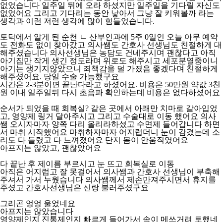
없었습니다 일주일 뒤에 오라 하셨지만 일주일을 기다릴 자신도
없었어요 그리고 기다리는 동안 낳아서 그냥 잘 키워볼까 라는
생각과 이런 저런 생각에 많이 힘들었습니다.
토닥에서 알게 된 순천 ㄴ 산부인과에 5주 0일인 오늘 아무 예약
도 전화도 없이 찾아갔고 의사쌤도 간호사 선생님도 친절하게 대
해주셨습니다 의사선생님은 농담도 건네주시며 괜찮다고 아직
아기집만 작게 생긴 정도라며 위로도 해주시고 세포분열중이니
아기는 생기지않았으니 죄책감을 덜 가졌음 좋겠다며 친절하게
해주셨어요. 당일 수술 가능했구요
시간은 2-3분이면 끝난다라고 하셨어요. 비용은 50만원 약값 3천
원 이내 일주일뒤 다시 초음파 확인하는데 비용은 없다하셨어요
순서가 되었을 때 회복실? 같은 곳에서 아래만 치마로 갈아입었
고, 영양제 링거 달아주시고 그리고 수술대로 이동 했어요 의사
쌤 오시자마자 양쪽 다리 올리라하셨고 수면제 들어갑니다 하면
서 마취 시작했어요 마취하자마자 어지럽더니 눈이 감겼는데 소
리도 다 들렸고 다 느껴졌어요 단지 몸이 안움직였어요
아프지는 않았고, 괜찮았어요
다 끝난 후 제이름 부르시고 눈 뜨고 회복실로 이동
아직은 어지럽고 잘 못걸어서 의사쌤과 간호사 선생님이 부축해
주셔서 가서 누웠습니다 의사쌤께서 제손만져주시면서 휴지를
주셨고 간호사선생님은 신랑 불러주셨구요
그리곤 엉엉 울었네요
아프지는 않았습니다
영양제인지 진통제인지 빠르게 들어가서 속이 메쓰거려 토했네