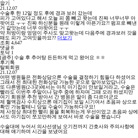
깔기
21.12.07
수술후 한 12일 정도 후에 경과 보러 갔는데
피가 고여있다고 해서 오늘 피 쫌 빼고 왓는데 진짜 너무너무 아
팟어요 ㅜㅜ 진짜 하신분들 원래 이렇게 아픈가요?! 펌프로 빼낸
거 같앗는데 너무 아팟어요 ㅜㅜ
약 처방이랑 엉덩이 주사도 맞고왓는데 다음주에 경과보러 갓을
때도 피가 고여잇을까요??
더보기
조회 4,647
댓글 8
토닥 1
[광주] 수술 후 추어탕 든든하게 먹고 왔어요 ㅎㅎ
후기톡
탈퇴회원
21.12.07
어떤 병원들은 전화상담으론 수술을 결정하기 힘들다 하셨어요
그래서 전 최대한 전화상담 가능한 곳으로 알아보았답니다
또 다른병원(2-3곳)에서는 아직 아기집이 안보일거라고, 수술은
빨라도 이번주 주말이나 담주 중에 하자며 그때 오라 하셨지만
여기 회원분 추천 받아서 간 병원은 말이 좀 다르더군요
제 혈액검사 수치상으론 애기집이 보일 시기여서 초음파 상으로
확인 가능할테니 당일 수술이 가능하다구요!
제 사정상 최대한 빨리 몸을 회복하는게 우선이었고 초음파 상에
서도 아기집이 쪼꼬만하게 보여서 바로 수술을 했습니다
수술대에 누어서 의사선생님 오기전까지 간호사와 주의사항에
대해 얘기하며 시간을 보냈어요