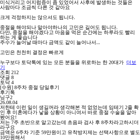
미식거리고 어지럼증이 좀 있었어서 사후에 발생하는 것들은
사람마다 조금씩 다른 것 같아요
크게 걱정하지는 않으셔도 됩니다.
중절을 해야되나 말아야하나의 고민은 길어도 됩니다.
다만, 중절을 해야겠다고 마음을 먹은 순간에는 하루라도 빨리
하는 게 좋습니다
주수가 늘어날 때마다 금액도 같이 늘어나서...
고민은 천천히 결정은 빠르게
누구보다 토닥톡에 있는 모든 분들을 위로하는 한 20대가
더보
기
조회 212
댓글 8
토닥 4
[수원] 8주차 중절 당일후기
후기톡
닝구2
26.08.04
저한테 이런 일이 생길꺼라 생각해본 적 없었는데 임테기 2줄 확
인 후 미혼에다가 낳을 상황이 아니여서 바로 중절 수술을 알아
봤어요!
저는 7주 초반으로 알고갔는데 초음파 검사 후 8주차라고하시더
라구요
금액은 6주차 기준 59만원이고 유착방지제는 선택사항으로 별도
10만원해서