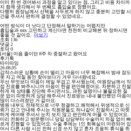
이미 한 번 겪어봐서 과정을 알고 있다는 점, 그리고 비용 차이까
지 함께 생각해서 두 번째도 흡입술로 정했어요.
다행히 원장님께서 선택을 서두르게 하지 않고 충분히 고민할 시
간을 주셔서 편하게 결정할 수 있었네요..
어떤 방식이 더 낫다고 단정해서 말하기는 어렵지만
흡입술과 mtx 고민하고 계신다면 천천히 비교해본 뒤 정하시면
좋을 것 같아요.
더보기
조회 136
댓글 2
토닥 0
[서울] 마음 졸이던 8주 차 중절하고 왔어요
후기톡
따이따잉
26.08.05
갑작스러운 상황에 손이 떨리고 마음이 너무 복잡해서 밤새 잠도
못 자고 며칠 동안 찾아보다가 겨우 다녀왔네요.
우선 무엇보다 마음이 제일 무겁고 무서웠는데, 여원장님께서 직
접 진료를 봐주시니까 마음이 한결 편안해졌어요. 차분하고 친절
하게 제 상태를 진단해 주시면서도, 과한 설명이나 불필요한 질
문 없이 따뜻하게 상담 해주셔서 진료받는 내내 불안했던 마음이
많이 다스려졌던 거 같아요.
병원 내부도 전체적으로 너무 청결하고 쾌적해서 위생적으로 신
뢰가 갔고 안내해 주시는 직원분들도 하나같이 친절하시고 따뜻
하게 케어해 주셔서 눈치 보지 않고 편안하게 머물 수 있었어요.
미리 전화하고 방문했더니 당일 상담부터 수술까지 차질 없이 빠
르게 진행할 수 있었어요. 수술 후에는 1인 회복실이 마련되어 있
어서 다른 사람 시선 전혀 신경 쓰지 않고 혼자 조용히 휴식을 취