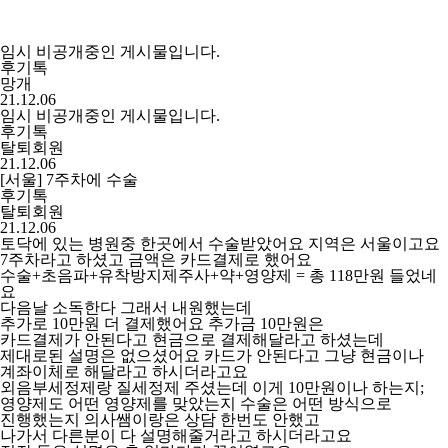
임시 비공개중인 게시물입니다.
후기톡
망개
21.12.06
임시 비공개중인 게시물입니다.
후기톡
탈퇴회원
21.12.06
[서울] 7주차에 수술
후기톡
탈퇴회원
21.12.06
토닥에 있는 병원중 한곳에서 수술받았어요 지역은 서울이고요
7주차라고 하셨고 금액은 카드결제로 했어요
수술+초음파+유착방지제주사+약+영양제 = 총 118만원 들었네
요
다음날 소독한다 그래서 내원했는데
추가로 10만원 더 결제했어요 추가금 10만원은
카드결제가 안된다고 현금으로 결제해달라고 하셨는데
제대로된 설명은 없으셨어요 카드가 안된다고 그냥 현금이나
계좌이체로 해달라고 하시더라고요
외음부세정제랑 질세정제 주셨는데 이게 10만원이나 하는지;
영양제도 어떤 영양제를 맞았는지 수술은 어떤 방식으로
진행했는지 의사쌤이랑은 상담 한번도 안했고
나가서 다른분이 다 설명해줄거라고 하시더라고요