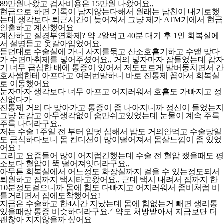
89만원나왔고 검사비용은 15만원 나왔어요,,
현금으로 하면 기록이 남지않는다해서 원래는 남친이 내기로했
는데 생각보다 퇴근시간이 늦어져서 그냥 제가 ATM기에서 현금
인출하고 계산했어요
계산하고 질경부연화제? 약 2알먹고 40분 대기 후 1인 회복실에
서 설명듣고 옷갈아입었어요.
듣던대로 수술실에 가니 사지를묶고 산소호흡기하고 수앧 맞다
가 수면마취제를 넣어주셨어요,, 거의 넣자마자 잠들었는데 갑자
기 너무 급심한 배에 통증이 있어서 저도모르게 발버둥치면서 간
호사쌤한테 아프다고 여러번말하니 바로 진통제 꼽아서 회복실
로 이동했어요
눈자마자 생각보다 너무 아프고 어지러워서 호흡도 가빠지고 정
신없다가
진통제 거의 다 맞아가고 통증이 좀 나아지니까 정신이 들었는지
그냥 눈감고 아무생각없이 숨만쉬고있었는데 눈물이 계속 주륵
주륵 나더라구요,,
저는 수술 1주일 전 부터 입덧 심해서 밥도 거의안먹고 수술당일
도 금식하다보니 몸 컨디션이 많이떨어져서 몸살느낌이 좀 있었
어요 !
그리고 요즘들어 많이 어지럽긴했는데 수술 전 혈압 쟀을때도 평
소보다 혈압이 뚝 떨어져잇더라구요,,
아무튼 회복실에서 어느정도 화장실까지 걸을 수 있는정도되서
퇴원하고 집까지 택시타고왔어요,, 근데 택시 내려서 집까지 한
10분정도걸으니까 몸에 힘도 다빠지고 어지러워서 좀비처럼 비
틀거리면서 집에도착했어요!
지금은 수술하고 한4시간 지났는데 몸에 힘없는거 빼면 생리통
있을때랑 통증 비슷하더라구요.ᐟ 약도 처방받아서 지금보단 더
괜찮아 지지않을까 싶어요