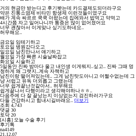
거의 현금만 받는다고 후기봣는데 카드결제도되더라구요
약은 진통소염제 비타민 항생제 이런것들이였구요
배가 계속 싸르르 쿡쿡 아팠는데 집에와서 밥먹고 약먹고
4시간쯤 자고 일어나니까 통증은 많이 없어졌어요
너무 괜찮아서 이게맞나 싶기도하네요..
허무해요..
금요일 임테기하고
토요일 병원갔다오고
일요일 남친만나서 얘기하고
월요일 가장 빠른 시술날짜잡고
화요일 시술하고
5일동안 진짜 밤마다 울고 내인생 이게뭐지..싶고.. 진짜 그때 멍
청하게 왜 그랫지..계속 자책하고
남친이랑 떨어져있는데.. 그게 남친탓도아니고 어쩔수없는데 그
냥 서럽고 유독 더외롭고 그랬는데
너무 쉽게끝난것같아서.. 허무해요
쉽게끝나서 다행이라고 생각해야하나ㅎㅎ..
다음주에 다 잘 끝났는지 이상없는지 검진하러가구요
다들 건강하시고 힘내시길바래요..
더보기
조회 4,743
댓글 30
토닥 20
[시흥] 오늘 수술 후기
후기톡
na4149
21.12.07