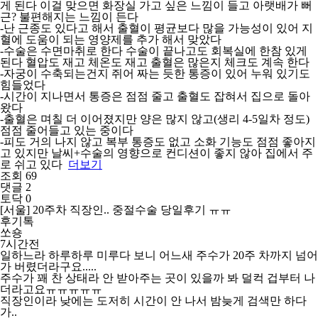
게 된다 이걸 맞으면 화장실 가고 싶은 느낌이 들고 아랫배가 뻐
근? 불편해지는 느낌이 든다
-난 근종도 있다고 해서 출혈이 평균보다 많을 가능성이 있어 지
혈에 도움이 되는 영양제를 추가 해서 맞았다
-수술은 수면마취로 한다 수술이 끝나고도 회복실에 한참 있게
된다 혈압도 재고 체온도 재고 출혈은 많은지 체크도 계속 한다
-자궁이 수축되는건지 쥐어 짜는 듯한 통증이 있어 누워 있기도
힘들었다
-시간이 지나면서 통증은 점점 줄고 출혈도 잡혀서 집으로 돌아
왔다
-출혈은 며칠 더 이어졌지만 양은 많지 않고(생리 4-5일차 정도)
점점 줄어들고 있는 중이다
-피도 거의 나지 않고 복부 통증도 없고 소화 기능도 점점 좋아지
고 있지만 날씨+수술의 영향으로 컨디션이 좋지 않아 집에서 주
로 쉬고 있다
더보기
조회 69
댓글 2
토닥 0
[서울] 20주차 직장인.. 중절수술 당일후기 ㅠㅠ
후기톡
쏘숑
7시간전
일하느라 하루하루 미루다 보니 어느새 주수가 20주 차까지 넘어
가 버렸더라구요.....
주수가 꽤 찬 상태라 안 받아주는 곳이 있을까 봐 덜컥 겁부터 나
더라고요ㅠㅠㅠㅠㅠ
직장인이라 낮에는 도저히 시간이 안 나서 밤늦게 검색만 하다
가..