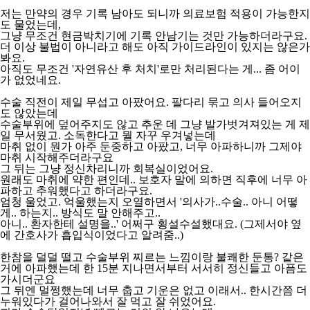
저는 만약의 경우 기록 남아도 되니까 의료보험 적용이 가능한지
도 물었는데,
그냥 무조건 현금박치기에 기록 안남기는 것만 가능하더라구요.
더 이상 불법이 아니라고 해도 아직 가이드라인이 있지는 않은가
봐요.
아직도 무조건 '자연유산 후 처치'로만 처리된다는 게... 좀 어이
가 없었네요.
수술 직전이 제일 무섭고 아팠어요. 팔다리 묶고 의사 들어오지
도 않았는데
수술부위에 덮어주지도 않고 추운 데 그냥 발가벗겨져있는 게 제
일 무서웠고. 소독한다고 뭘 자꾸 우겨넣는데
마취 없이 뭔가 아주 둔중하고 아팠고, 너무 아파하니까 그제야
마취 시작해주더라구요
그 뒤는 그냥 정신차리니까 회복실이었어요.
원래도 마취에 약한 편인데.. 보호자 말에 의하면 직후에 너무 아
파하고 추워했다고 하더라구요.
엄청 울었고. 억울했는지 오열하면서 '의사가..수술.. 아니 어떻
게.. 하는지.. 방식도 말 안해주고..
아니.. 환자한테 설명을..' 어쩌구 횡설수설했대요. (그제서야 옆
에 간호사가 흡입식이었다고 알려줌..)
한참을 덜덜 떨고 수술부위 찌르는 느낌이랑 불쾌한 둔통? 같은
거에 아파했는데 한 15분 지나면서부터 서서히 정신들고 아픔도
가시더군요
그 뒤엔 멀쩡했는데 너무 춥고 기운은 없고 이래서.. 한시간쯤 더
누워있다가 걸어나와서 잘 먹고 잘 쉬었어요.