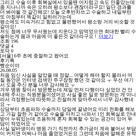
그리고 수술 이후 회복실에서 있을땐 어지럽고 속도 안좋았는데
좀 지나니까 속은 오히려 평소보다 괜찮더라구요! 일단 경과를
더 봐야될 것 같긴해요! 오늘 오후반차쓰고 수술하고 내일부턴
또 아침부터 똑같이 일하러가는데
평소에도 미슥거리고 힘없고 불편했어서 평소랑 거의 비슷할 것
같아요!
저도 첨에 너무 무서웠는데 지운다고 맘먹었으면 최대한 빨리 수
술하는게 몸과 마음에 더 좋은것 같더라구요 !
더보기
조회 196
댓글 4
토닥 0
[서울] 6주 초에 중절하고 왔어요
후기톡
빵순이야
26.08.05
처음 임신 사실을 알았을 때 정말... 어떻게 해야 할지 몰라서 며
칠 동안은 인터넷 검색만 주구장창 했던 것 같아요 ㅜ 우선 여기
서 도움 주신 분들 너무 감사해요 ㅜ
겨우 병원 찾아서 방문했는데 제일 먼저 다행이다 싶었던 건 안
내해 주시는 직원분들이셨어요 사실 좋은 일로 방문하는 게 아니
라서 걱정했는데 따뜻하고 친절하게 맞아주셔서 너무 감사했네
요 ㅜ
상담부터 초음파와 수술까지 당일에 끝냈어요 미리 전화를 해보
고 가길 잘한 거 같아요 수술을 마치고 나와서 1인 회복실로 안내
받아 누워있는데 조용하게 혼자 회복할 수 있는 공간이 있어 부
담이 적었어요 ㅜ
사실 알바생이라 병원 가기 직전까지 추가금이 계속 붙어서 부담
이 커지면 어쩌나 마음 졸였었거든요 그런데 처음에 말해준 유착