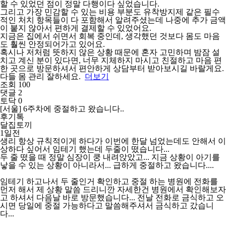
할 수 있었던 점이 정말 다행이다 싶었습니다.
그리고 가장 민감할 수 있는 비용 부분도 유착방지제 같은 필수
적인 처치 항목들이 다 포함해서 알려주셨는데 나중에 추가 금액
이 붙지 않아서 편하게 결제할 수 있었어요.
지금은 집에서 쉬면서 회복 중인데, 생각했던 것보다 몸도 마음
도 훨씬 안정되어가고 있어요.
혹시나 저처럼 뜻하지 않은 상황 때문에 혼자 고민하며 밤잠 설
치고 계신 분이 있다면, 너무 지체하지 마시고 친절하고 마음 편
한 곳으로 방문하셔서 편안하게 상담부터 받아보시길 바랄게요.
다들 몸 관리 잘하세요.
더보기
조회 100
댓글 2
토닥 0
[서울] 6주차에 중절하고 왔습니다..
후기톡
달집토끼
1일전
생리 항상 규칙적이게 하다가 이번에 한달 넘었는데도 안해서 이
상하다 싶어서 임테기 했는데 두줄이 떴습니다...
두 줄 떴을 때 정말 심장이 쿵 내려앉았고... 지금 상황이 아기를
낳을 수 있는 상황이 아니라서... 급하게 중절하고 왔습니다....
임테기 하고나서 두 줄인거 확인하고 중절 하는 병원에 전화를
먼저 해서 제 상황 말씀 드리니깐 자세한건 병원에서 확인해보자
고 하셔서 다음날 바로 방문했습니다... 전날 전화로 금식하고 오
시면 당일에 중절 가능하다고 말씀해주셔서 금식하고 갔습니
다...