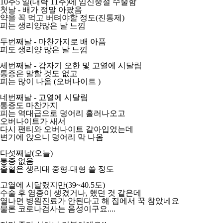
10주5 일(대략 11주)에 임신중절 수술함
첫날 - 배가 정말 아팠음
약을 꼭 먹고 버텨야할 정도(진통제)
피는 생리양많은 날 느낌
두번째날 - 마찬가지로 배 아픔
피도 생리양 많은 날 느낌
세번째날 - 갑자기 오한 및 고열에 시달림
통증은 말할 것도 없고
피는 많이 나옴 (오버나이트 )
네번째날 - 고열에 시달림
통증도 마찬가지
피는 역대급으로 덩어리 흘러나오고
오버나이트가 새서
다시 팬티와 오버나이트 갈아입었는데
변기에 앉으니 덩어리 막 나옴
다섯째날(오늘)
통증 없음
출혈은 생리대 중형-대형 쓸 정도
고열에 시달렸지만(39~40.5도)
수술 후 염증이 생겼거나, 했던 것 같은데
열나면 병원진료가 안된다고 해 집에서 꾹 참았네요
물론 코로나검사는 음성이구요....