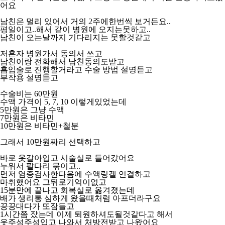
어요
남친은 멀리 있어서 거의 2주에한번씩 보거든요..
평일이고..해서 같이 병원에 오지는못하고..
남친이 오는날까지 기다리지는 못할것같고
저혼자 병원가서 동의서 쓰고
남친이랑 전화해서 남친동의도받고
흡입술로 진행할거라고 수술 방법 설명듣고
부작용 설명듣고
수술비는 60만원
수액 가격이 5, 7, 10 이렇게있었는데
5만원은 그냥 수액
7만원은 비타민
10만원은 비타민+철분
그래서 10만원짜리 선택하고
바로 옷갈아입고 시술실로 들어갔어요
누워서 팔다리 묶이고..
먼저 염증검사한다음에 수액링겔 연결하고
마취했어요 그뒤로기억이없고
15분만에 끝나고 회복실로 옮겨졌는데
배가 생리통 심하게 왔을때처럼 아프더라구요
끙끙대다가 또잠들고
1시간쯤 잤는데 이제 퇴원하셔도될것같다고 해서
옷주섬주섬입고 나와서 처방전받고 나왔어요