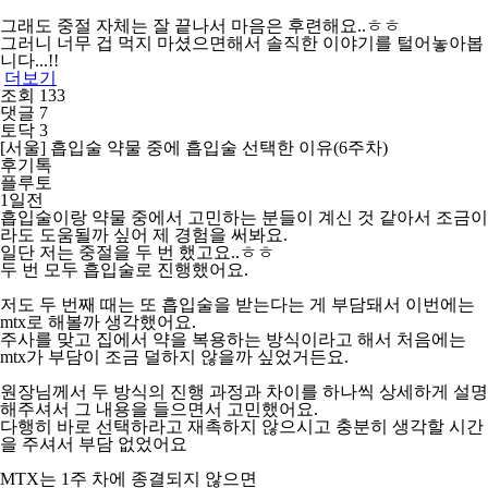
그래도 중절 자체는 잘 끝나서 마음은 후련해요..ㅎㅎ
그러니 너무 겁 먹지 마셨으면해서 솔직한 이야기를 털어놓아봅
니다...!!
더보기
조회 133
댓글 7
토닥 3
[서울] 흡입술 약물 중에 흡입술 선택한 이유(6주차)
후기톡
플루토
1일전
흡입술이랑 약물 중에서 고민하는 분들이 계신 것 같아서 조금이
라도 도움될까 싶어 제 경험을 써봐요.
일단 저는 중절을 두 번 했고요..ㅎㅎ
두 번 모두 흡입술로 진행했어요.
저도 두 번째 때는 또 흡입술을 받는다는 게 부담돼서 이번에는
mtx로 해볼까 생각했어요.
주사를 맞고 집에서 약을 복용하는 방식이라고 해서 처음에는
mtx가 부담이 조금 덜하지 않을까 싶었거든요.
원장님께서 두 방식의 진행 과정과 차이를 하나씩 상세하게 설명
해주셔서 그 내용을 들으면서 고민했어요.
다행히 바로 선택하라고 재촉하지 않으시고 충분히 생각할 시간
을 주셔서 부담 없었어요
MTX는 1주 차에 종결되지 않으면