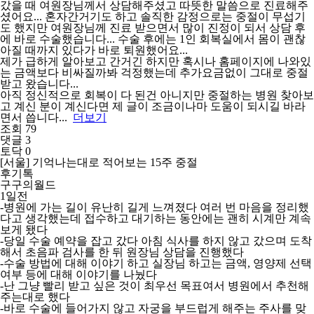
갔을 때 여원장님께서 상담해주셨고 따뜻한 말씀으로 진료해주
셨어요... 혼자간거기도 하고 솔직한 감정으로는 중절이 무섭기
도 했지만 여원장님께 진료 받으면서 많이 진정이 되서 상담 후
에 바로 수술했습니다... 수술 후에는 1인 회복실에서 몸이 괜찮
아질 때까지 있다가 바로 퇴원했어요...
제가 급하게 알아보고 간거긴 하지만 혹시나 홈페이지에 나와있
는 금액보다 비싸질까봐 걱정했는데 추가요금없이 그대로 중절
받고 왔습니다...
아직 정신적으로 회복이 다 된건 아니지만 중절하는 병원 찾아보
고 계신 분이 계신다면 제 글이 조금이나마 도움이 되시길 바라
면서 씁니다...
더보기
조회 79
댓글 3
토닥 0
[서울] 기억나는대로 적어보는 15주 중절
후기톡
구구의월드
1일전
-병원에 가는 길이 유난히 길게 느껴졌다 여러 번 마음을 정리했
다고 생각했는데 접수하고 대기하는 동안에는 괜히 시계만 계속
보게 됐다
-당일 수술 예약을 잡고 갔다 아침 식사를 하지 않고 갔으며 도착
해서 초음파 검사를 한 뒤 원장님 상담을 진행했다
-수술 방법에 대해 이야기 하고 실장님 하고는 금액, 영양제 선택
여부 등에 대해 이야기를 나눴다
-난 그냥 빨리 받고 싶은 것이 최우선 목표여서 병원에서 추천해
주는대로 했다
-바로 수술에 들어가지 않고 자궁을 부드럽게 해주는 주사를 맞