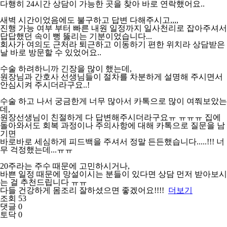
다행히 24시간 상담이 가능한 곳을 찾아 바로 연락했어요..
새벽 시간이었음에도 불구하고 답변 다해주시고,,,,
진행 가능 여부 부터 빠른 내원 일정까지 일사천리로 잡아주셔서
답답했던 속이 뻥 뚫리는 기분이었습니다...
회사가 여의도 근처라 퇴근하고 이동하기 편한 위치라 상담받은
날 바로 방문할 수 있었어요..
수술 하려하니까 긴장을 많이 했는데,
원장님과 간호사 선생님들이 절차를 차분하게 설명해 주시면서
안심시켜 주시더라구요..!
수술 하고 나서 궁금한게 너무 많아서 카톡으로 많이 여쭤보았는
데,
원장선생님이 친절하게 다 답변해주시더라구요ㅠ ㅠㅠㅠ 집에
돌아와서도 회복 과정이나 주의사항에 대해 카톡으로 질문을 남
기면
바로바로 세심하게 피드백을 주셔서 정말 든든했습니다.....!!! 너
무 걱정했는데...ㅠㅠ
20주라는 주수 때문에 고민하시거나,
바쁜 일정 때문에 망설이시는 분들이 있다면 상담 먼저 받아보시
는 걸 추천드립니다 ㅠㅠ
다들 건강하게 몸조리 잘하셨으면 좋겠어요!!!!
더보기
조회 53
댓글 0
토닥 0