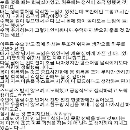
눈을 떴을 때는 회복실이었고, 처음에는 정신이 조금 멍했던 것
같아요
배는 생리통처럼 묵직한 느낌이 있었는데 초반에만 그렇고 시간
이 지나면서 조금씩 괜찮아졌어요
수액을 같이 맞으면서 쉬다 보니 몸에 힘이 돌아오는 느낌이 들
기도 했어요
수액 추가하는거 그렇게 안비싸니까 수액까지 받으면 좋을 것 같
기는 해요..!
아무튼 수술 받고 집에 와서는 무조건 쉬자는 생각으로 하루를
보냈어요 전
배가 살짝 당기는 느낌은 있었지만 계속 심하게 아픈 건 아니었
고, 따뜻하게 쉬면서 물도 자주 마셔줬구요..
다음 날에는 컨디션이 조금 나아졌지만 평소처럼 움직이기보다
는 천천히 생활했습니다...!
몸이 회복되는 것도 중요하긴한데 몸 회복은 크게 무리만 안하면
금방 회복되니 걱정은 안해도 될 것 같아요
그저 저는 마음을 추스르는 시간이 더 필요하다고 생각하는 편이
라
스트레스 받지 않으려고 노력했고 긍정적으로 생각하려고 노력
했어요...ㅎㅎㅎ
주변에 알릴수도 없어서 진짜 찐친 한명한테만 털어놨고
너무 우울하지 않으려고 친구랑 시간을 보내니 점점 나아지긴 하
더라고요..
잠시 잊는 것 뿐이지만요...ㅎㅎㅠㅠ
그래도 여건이 안 되는데 책임지지 못할 선택을 하는 것보다는
제 마음이 조금 아픈 과정을 겪는 게 더 낫다고 생각하며 지내고
있습니다...!!