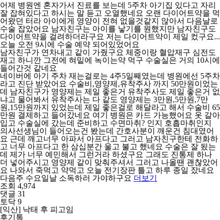
어제 병원엔 혼자가서 진료를 보는데 5주차 아기집 있다고 자리
잘 잡혀있다고 하시는 말 듣고 오열했네요 오랜 다이어트약을 먹
어왔던 터라 아이에게 영양이 전혀 없을것같지 않아서 다음날로
수술 잡았어요 남자친구는 아이를 낳기를 원했지만 남자친구도
다이어트약을 걸려하더라구요 저는 다이어트약이 제일 컸구요...
오늘 오전 9시에 수술 예약 되어있었어요
남자친구가 연차내고 같이 가줬구요 체중이랑 혈압재구 심전도
재고 하니깐 그전에 혀밑에 녹이는약 먹구 수술실은 거의 10시에
들어간것 같네요
네이버에 아기 주차 재는걸로는 4주5일째였는데 병원에선 5주차
라고 진단 받았어요 수술비,영양제,유착주사 까지 50만원이었는
데 남자친구가 영양제는 제일 좋은거 유착주사도 제일 좋은거 없
냐고 물어봐서 유착주사는 다 같도 영양제는 3만원,5만원,7만
원,15만원까지 있었는데 제일 좋은걸로 해달라고 해서 수술비 65
만원 결제하고 들어갔네요 여기 병원은 카드 가능했어요 옷 갈아
입고 수술실에 갔는데 준비하고 수면마취? 인지 호흡마취인지
의사선생님이 들어오는건 봤는데 간호사분이 깨운건 침대였어
요 근데 깨고너무 아파서 아프다고 그러고 남자친구한테 전화하
고 너무 아프다고 한 삼십분간 울고 불고 했네요 수술은 잘 됬는
데 제가 너무 예민해서 그런거라 하셨구요 그래도 진통제 하나
더 넣어주시고 영양제 같이 맞춰주셔서 그러고 나올땐 괜찮았어
요 나와서 죽먹고 약먹고 오늘 전기장판 틀고 하루 종일 잤네요
다음주 수요일날 소독하러 가야하구요
더보기
조회 4,974
댓글 31
토닥 9
[익산] 낙태 후 피고임
후기톡