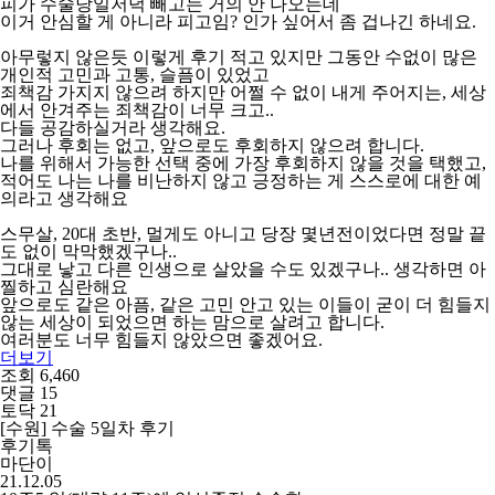
피가 수술당일저녁 빼고는 거의 안 나오는데
이거 안심할 게 아니라 피고임? 인가 싶어서 좀 겁나긴 하네요.
아무렇지 않은듯 이렇게 후기 적고 있지만 그동안 수없이 많은
개인적 고민과 고통, 슬픔이 있었고
죄책감 가지지 않으려 하지만 어쩔 수 없이 내게 주어지는, 세상
에서 안겨주는 죄책감이 너무 크고..
다들 공감하실거라 생각해요.
그러나 후회는 없고, 앞으로도 후회하지 않으려 합니다.
나를 위해서 가능한 선택 중에 가장 후회하지 않을 것을 택했고,
적어도 나는 나를 비난하지 않고 긍정하는 게 스스로에 대한 예
의라고 생각해요
스무살, 20대 초반, 멀게도 아니고 당장 몇년전이었다면 정말 끝
도 없이 막막했겠구나..
그대로 낳고 다른 인생으로 살았을 수도 있겠구나.. 생각하면 아
찔하고 심란해요
앞으로도 같은 아픔, 같은 고민 안고 있는 이들이 굳이 더 힘들지
않는 세상이 되었으면 하는 맘으로 살려고 합니다.
여러분도 너무 힘들지 않았으면 좋겠어요.
더보기
조회 6,460
댓글 15
토닥 21
[수원] 수술 5일차 후기
후기톡
마단이
21.12.05