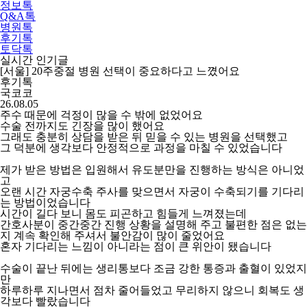
정보톡
Q&A톡
병원톡
후기톡
6
/
6
토닥톡
실시간 인기글
[서울] 20주중절 병원 선택이 중요하다고 느꼈어요
후기톡
국코코
26.08.05
주수 때문에 걱정이 많을 수 밖에 없었어요
수술 전까지도 긴장을 많이 했어요
그래도 충분히 상담을 받은 뒤 믿을 수 있는 병원을 선택했고
그 덕분에 생각보다 안정적으로 과정을 마칠 수 있었습니다
제가 받은 방법은 입원해서 유도분만을 진행하는 방식은 아니었
고
오랜 시간 자궁수축 주사를 맞으면서 자궁이 수축되기를 기다리
는 방법이었습니다
시간이 길다 보니 몸도 피곤하고 힘들게 느껴졌는데
간호사분이 중간중간 진행 상황을 설명해 주고 불편한 점은 없는
지 계속 확인해 주셔서 불안감이 많이 줄었어요
혼자 기다리는 느낌이 아니라는 점이 큰 위안이 됐습니다
수술이 끝난 뒤에는 생리통보다 조금 강한 통증과 출혈이 있었지
만
하루하루 지나면서 점차 줄어들었고 무리하지 않으니 회복도 생
각보다 빨랐습니다