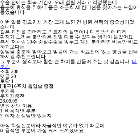
수술 전에는 회복 기간이 오래 걸릴 거라고 걱정했는데
충분히 휴식을 취하니 몸은 조금씩 제 컨디션을 찾아가는 느낌이
들었습니다
이번 일을 겪으면서 가장 크게 느낀 건 병원 선택의 중요성이었
습니다
같은 과정을 겪더라도 의료진의 설명이나 대응 방식에 따라
환자가 느끼는 불안감은 정말 다를 수 있다는 생각이 들었어요
혹시 저처럼 20주 중절수술을 앞두고 계신 분이라면 비용만 비교
하기보다는
상담을 충분히 받아보고 믿음이 가는 의료진이 있는 병원을 선택
하시길 추천드립니다
그 부분이 생각보다 훨씬 큰 차이를 만들어 주는 것 같습니다
더
보기
조회 208
댓글 20
토닥 1
[대구] 6주차 흡입술 중절
후기톡
무지개충전
26.08.05
병원 선택 이유
1. 비용적인 부분
2. 여자 선생님만 있는지
아직 학생신분이라 자금적인 여유가 없기 때문에
비용적인 부분이 가장 크게 느껴졌어요