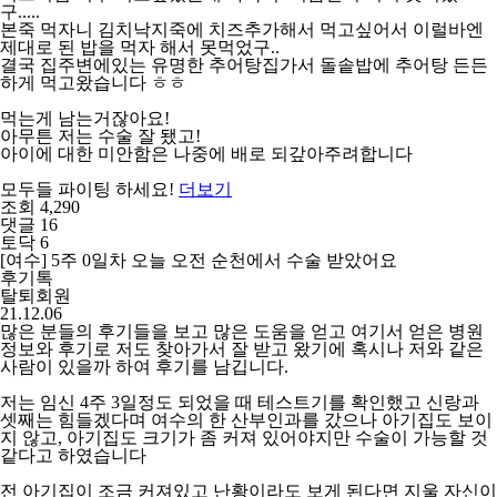
구.....
본죽 먹자니 김치낙지죽에 치즈추가해서 먹고싶어서 이럴바엔
제대로 된 밥을 먹자 해서 못먹었구..
결국 집주변에있는 유명한 추어탕집가서 돌솥밥에 추어탕 든든
하게 먹고왔습니다 ㅎㅎ
먹는게 남는거잖아요!
아무튼 저는 수술 잘 됐고!
아이에 대한 미안함은 나중에 배로 되갚아주려합니다
모두들 파이팅 하세요!
더보기
조회 4,290
댓글 16
토닥 6
[여수] 5주 0일차 오늘 오전 순천에서 수술 받았어요
후기톡
탈퇴회원
21.12.06
많은 분들의 후기들을 보고 많은 도움을 얻고 여기서 얻은 병원
정보와 후기로 저도 찾아가서 잘 받고 왔기에 혹시나 저와 같은
사람이 있을까 하여 후기를 남깁니다.
저는 임신 4주 3일정도 되었을 때 테스트기를 확인했고 신랑과
셋째는 힘들겠다며 여수의 한 산부인과를 갔으나 아기집도 보이
지 않고, 아기집도 크기가 좀 커져 있어야지만 수술이 가능할 것
같다고 하였습니다
전 아기집이 조금 커져있고 난황이라도 보게 된다면 지울 자신이