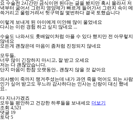
요 수술전 2시간만 금식이면 된다는 글을 봤지만 혹시 몰라서 저
녁부터 굶어서 그런지 영양제가 빠르게 들어가서 그런지 속이 메
쓱거리고 울렁거려서 헛구역질 몇번하다 결국 토했습니다
이렇게 보내게 된 아이에게 미안해 많이 울었네요
다시는 이런 경험 하고 싶지 않네요 ...
수술도 나와서도 훗배앓이처럼 아플 수 있다 했지만 전 아무렇지
않네요
모든게 괜찮은데 마음이 좀처럼 진정되지 않네요
모두들,
너무 많이 긴장하지 마시고, 잘 받고 오세요
저는 다 괜찮았습니다.
단지 마음이 한참 오랫동안.. 괜찮지 않을 것 같아요
의사쌤이 죽까지 챙겨주셨는데 내가 과연 죽을 먹어도 되는 사람
인가 싶어 받고도 우느라 감사하다는 인사는 신랑이 대신 했네
요..
다 지나가겠죠
모두들 평안하고 건강한 하루들을 보내세요
더보기
조회 4,521
댓글 19
토닥 5