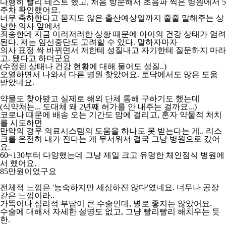
다행히 빨리 테스트 했고, 처음 방문해서 초음파 찍은 병원에서 5
주차 확인했어요.
너무 축하한다고 묻지도 않은 출산예상일까지 줄줄 말해주는 상
냥한 의사 앞에서
죄송한데 지금 이러저러한 상황 때문에 아이의 건강 상태가 염려
된다. 저는 임신중단도 고려할 수 있다. 말하자마자
의사 표정 싹 바뀌면서 저한테 성질내고 자기한테 질문하지 마라
고. 됐다고 하더군요
(수정된 상태나 건강 현황에 대해 물어도 성질..)
오열하면서 나와서 다른 병원 찾았어요. 토닥에서도 많은 도움
받았네요.
약물도 찾아봤고 실제로 해외 단체 통해 구하기도 했는데
(식약처는... 도대체 왜 2년째 허가를 안 내주는 걸까요...)
코로나 때문에 배송 오는 기간도 맘에 걸리고, 혼자 약물적 처치
를 시도하면
만약의 경우 의료시스템의 도움을 하나도 못 받는다는 게.. 리스
크를 온전히 내가 진다는 게 무서워서 결국 그냥 병원으로 갔어
요.
60~130부터 다양했는데 그냥 제일 크고 유명한 체인점식 병원에
서 했어요.
85만원이었구요
전체적 느낌은 '능숙하지만 세심하진 않다'였네요. 너무나 공장
같은 느낌이라..
가뜩이나 심리적 부담이 큰 수술인데, 별로 좋지는 않았어요.
수술에 대해서 자세한 설명도 없고, 그냥 빨리빨리 해치우는 듯
한.