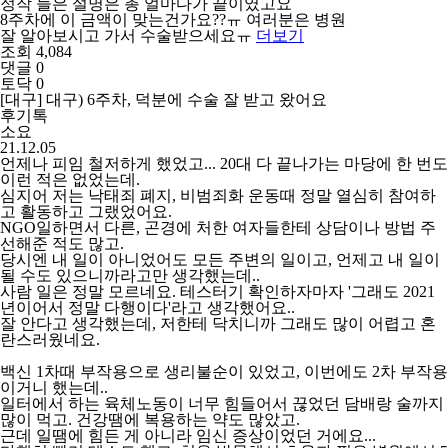
정작 들은 설명은 총 얼마다가 끝이였고요
8주차에 이 금액이 맞는건가요??ㅠ 여러분은 병원
잘 알아보시고 가서 수술받으세요ㅠ
더보기
조회 4,084
댓글 0
토닥 0
[대구] 대구) 6주차, 덕분에 수술 잘 받고 왔어요
후기톡
소요
21.12.05
언제나 피임 철저하게 했었고... 20대 다 끝나가는 마당에 한 번도
이런 적은 없었는데.
심지어 저는 낙태죄 폐지, 비범죄화 운동때 정말 열심히 참여하
고 활동하고 그랬었어요.
NGO일하면서 다른, 곤경에 처한 여자들한테 상담이나 방법 주
선해준 적도 많고.
당시엔 내 일이 아니었어도 모든 주변의 일이고, 언제고 내 일이
될 수도 있으니까라고만 생각했는데..
사람 일은 정말 모르네요. 테스터기 확인하자마자 '그래도 2021
년이어서 정말 다행이다'라고 생각했어요..
잘 안다고 생각했는데, 저한테 닥치니까 그래도 많이 어렵고 혼
란스러웠네요.
백신 1차때 부작용으로 생리불순이 있었고, 이번에도 2차 부작용
이거니 했는데..
일터에서 하는 육체노동이 너무 힘들어서 끊었던 담배랑 술까지
많이 먹고. 건강땜에 복용하는 약도 많았고.
근데 일땜에 힘든 게 아니라 임신 증상이었던 거에요...