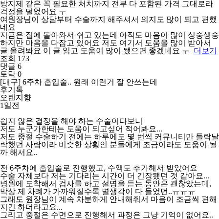
방지제 같은 꼭 필요한 처치까지 전부 다 포함된 가격 그대로라
걱정을 덜었어요 ㅜ
여원장님이 상담부터 수술까지 해주셔서 의지도 많이 되고 편했
네요
지금은 집에 돌아와서 쉬고 있는데 아직도 마음이 많이 싱숭생숭
하지만 마음을 다잡고 있어요 저도 여기서 도움을 많이 받아서
글 올려봐요 이 글 읽고 도움이 많이 됐으면 좋겠네요 ㅜ
더보기
조회 173
댓글 6
토닥 0
[대구] 6주차 흡입술.. 원래 이런거 잘 안쓰는데
후기톡
오렌지향
1일전
쉽지 않은 결정을 해야 하는 수술이다보니
저도 누군가한테는 도움이 되고싶어 적어봐요...
저도 중절 수술하기 전에는 하루에도 몇 번씩 커뮤니티만 들락날
락했던 사람이라 비슷한 상황인 분들에게 조금이라도 도움이 될
까 해서요..
전 6주차에 흡입술로 진행했고, 수액도 추가해서 받았어요
수술 자체보다 저는 기다리는 시간이 더 긴장됐던 것 같아요...
병원에 도착해서 검사를 하고 설명을 듣는 동안은 괜찮았는데,
막상 제 차례가 가까워질수록 별생각이 다 들었던..ㅠㅠㅠ
그래도 원장님이 계속 차분하게 안내해줘서 마음이 조금씩 편해
지긴 하더라고요...
그리고 중절은 수면으로 진행해서 과정은 그냥 기억이 없어요..