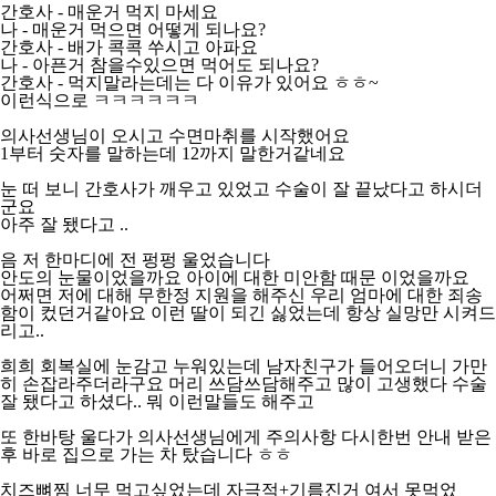
간호사 - 매운거 먹지 마세요
나 - 매운거 먹으면 어떻게 되나요?
간호사 - 배가 콕콕 쑤시고 아파요
나 - 아픈거 참을수있으면 먹어도 되나요?
간호사 - 먹지말라는데는 다 이유가 있어요 ㅎㅎ~
이런식으로 ㅋㅋㅋㅋㅋㅋ
의사선생님이 오시고 수면마취를 시작했어요
1부터 숫자를 말하는데 12까지 말한거같네요
눈 떠 보니 간호사가 깨우고 있었고 수술이 잘 끝났다고 하시더
군요
아주 잘 됐다고 ..
음 저 한마디에 전 펑펑 울었습니다
안도의 눈물이었을까요 아이에 대한 미안함 때문 이었을까요
어쩌면 저에 대해 무한정 지원을 해주신 우리 엄마에 대한 죄송
함이 컸던거같아요 이런 딸이 되긴 싫었는데 항상 실망만 시켜드
리고..
희희 회복실에 눈감고 누워있는데 남자친구가 들어오더니 가만
히 손잡라주더라구요 머리 쓰담쓰담해주고 많이 고생했다 수술
잘 됐다고 하셨다.. 뭐 이런말들도 해주고
또 한바탕 울다가 의사선생님에게 주의사항 다시한번 안내 받은
후 바로 집으로 가는 차 탔습니다 ㅎㅎ
치즈뼈찜 너무 먹고싶었는데 자극적+기름진거 여서 못먹었