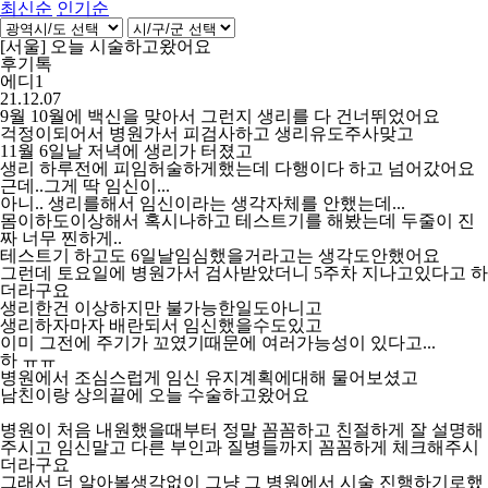
최신순
인기순
[서울] 오늘 시술하고왔어요
후기톡
에디1
21.12.07
9월 10월에 백신을 맞아서 그런지 생리를 다 건너뛰었어요
걱정이되어서 병원가서 피검사하고 생리유도주사맞고
11월 6일날 저녁에 생리가 터졌고
생리 하루전에 피임허술하게했는데 다행이다 하고 넘어갔어요
근데..그게 딱 임신이...
아니.. 생리를해서 임신이라는 생각자체를 안했는데...
몸이하도이상해서 혹시나하고 테스트기를 해봤는데 두줄이 진
짜 너무 찐하게..
테스트기 하고도 6일날임심했을거라고는 생각도안했어요
그런데 토요일에 병원가서 검사받았더니 5주차 지나고있다고 하
더라구요
생리한건 이상하지만 불가능한일도아니고
생리하자마자 배란되서 임신했을수도있고
이미 그전에 주기가 꼬였기때문에 여러가능성이 있다고...
하 ㅠㅠ
병원에서 조심스럽게 임신 유지계획에대해 물어보셨고
남친이랑 상의끝에 오늘 수술하고왔어요
병원이 처음 내원했을때부터 정말 꼼꼼하고 친절하게 잘 설명해
주시고 임신말고 다른 부인과 질병들까지 꼼꼼하게 체크해주시
더라구요
그래서 더 알아볼생각없이 그냥 그 병원에서 시술 진행하기로했