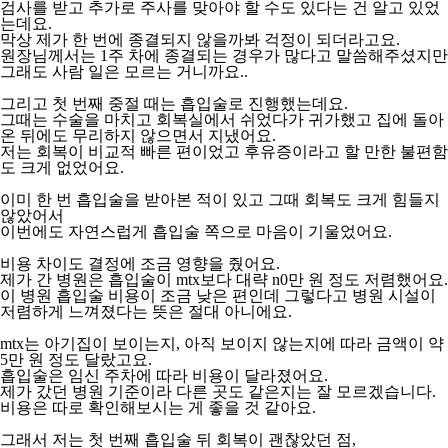
검사를 받고 추가로 주사를 맞아야 할 수도 있다는 건 알고 있었
는데요.
막상 제가 한 번에 종결되지 않을까봐 걱정이 되더라고요.
원장님께서는 1주 차에 종결되는 경우가 많다고 말씀해주셨지만
그래도 사람 일은 모르는 거니까요..
그리고 첫 번째 중절 때는 흡입술로 진행했는데요.
그때는 수술을 마치고 회복실에서 쉬었다가 귀가했고 집에 돌아
온 뒤에도 무리하지 않으면서 지냈어요.
저는 회복이 비교적 빠른 편이었고 후유증이라고 할 만한 불편함
도 크게 없었어요.
이미 한 번 흡입술을 받아본 적이 있고 그때 회복도 크게 힘들지
않았어서
이번에도 자연스럽게 흡입술 쪽으로 마음이 기울었어요.
비용 차이도 결정에 조금 영향을 줬어요.
제가 간 병원은 흡입술이 mtx보다 대략 n0만 원 정도 저렴했어요.
이 병원 흡입술 비용이 조금 낮은 편인데 그렇다고 병원 시설이
저렴하게 느껴졌다는 뜻은 절대 아니에요.
mtx는 아기집이 보이는지, 아직 보이지 않는지에 따라 금액이 약
5만 원 정도 달랐고요.
흡입술은 임신 주차에 따라 비용이 달라졌어요.
제가 갔던 병원 기준이라 다른 곳도 같은지는 잘 모르겠습니다.
비용은 따로 확인해보시는 게 좋을 것 같아요.
그래서 저는 첫 번째 흡입술 뒤 회복이 괜찮았던 점,