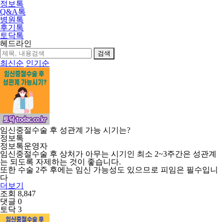
정보톡
Q&A톡
병원톡
후기톡
4
/
5
토닥톡
헤드라인
검색
최신순
인기순
임신중절수술 후 성관계 가능 시기는?
정보톡
정보톡운영자
임신중절수술 후 상처가 아무는 시기인 최소 2~3주간은 성관계
는 되도록 자제하는 것이 좋습니다.
또한 수술 2주 후에는 임신 가능성도 있으므로 피임은 필수입니
다
더보기
조회 8,847
댓글 0
토닥 3