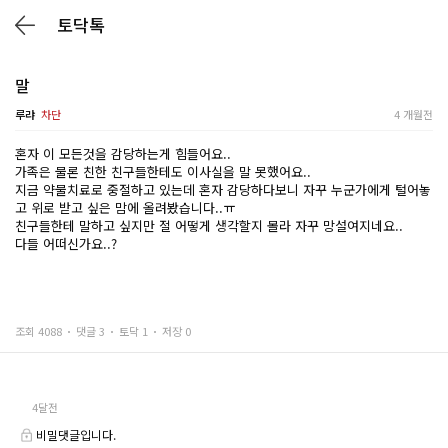
토닥톡
말
루랴
차단
4 개월전
혼자 이 모든것을 감당하는게 힘들어요..
가족은 물론 친한 친구들한테도 이사실을 말 못했어요..
지금 약물치료로 중절하고 있는데 혼자 감당하다보니 자꾸 누군가에게 털어놓
고 위로 받고 싶은 맘에 올려봤습니다..ㅠ
친구들한테 말하고 싶지만 절 어떻게 생각할지 몰라 자꾸 망설여지네요..
다들 어떠신가요..?
조회 4088
댓글 3
토닥 1
저장 0
4달전
비밀댓글입니다.