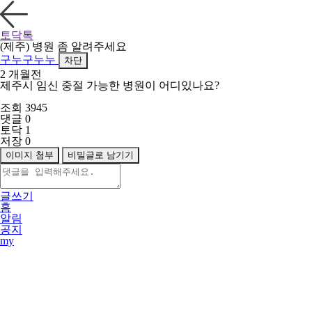
토닥톡
(제주) 병원 좀 알려주세요
구누구누누
차단
2 개월전
제주시 임신 중절 가능한 병원이 어디있나요?
조회 3945
댓글 0
토닥 1
저장 0
이미지 첨부
비밀글로 남기기
글쓰기
홈
알림
공지
my