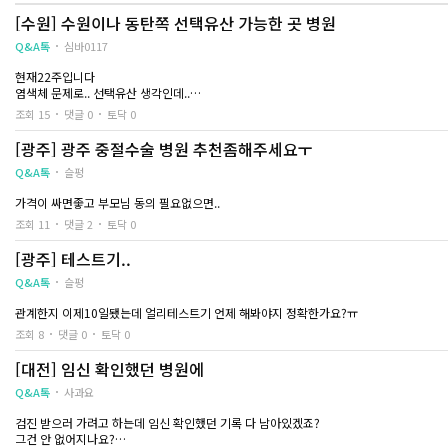
[수원] 수원이나 동탄쪽 선택유산 가능한 곳 병원
Q&A톡
심바0117
현재22주입니다
염색체 문제로.. 선택유산 생각인데..
분만병원은 20주 넘어서 안된다고 하네요
조회 15
댓글 0
토닥 0
수원이나 동탄쪽 가능한 병원 있을까요?
[광주] 광주 중절수술 병원 추천좀해주세요ㅜ
Q&A톡
슬펑
가격이 싸면좋고 부모님 동의 필요없으면..
조회 11
댓글 2
토닥 0
[광주] 테스트기..
Q&A톡
슬펑
관계한지 이제10일됐는데 얼리테스트기 언제 해봐야지 정확한가요?ㅠ
조회 8
댓글 0
토닥 0
[대전] 임신 확인했던 병원에
Q&A톡
사과요
검진 받으러 가려고 하는데 임신 확인했던 기록 다 남아있겠죠?
그건 안 없어지나요?