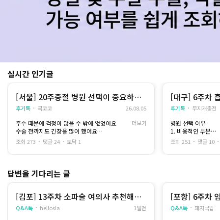
실시간 인기글
[서울] 20주중절 병원 선택이 중요하다
[대구] 6주차 
고 느꼈어요
후기톡
국코코
26.08.05
후기톡
무지개충전
주수 때문에 걱정이 많을 수 밖에 없었어요
더보기
병원 선택 이유
수술 전까지도 긴장을 많이 했어요
1. 비용적인 부분
그래도 충분히 상담을 받은 뒤 믿을 수 있는 병원
2. 여자 선생님만 
조회 273
댓글 24
토닥 1
조회 251
댓글 10
을 선택했고
그 덕분에 생각보다 안정적으로 과정을 마칠 수
아직 학생신분이라 
있었습니다
에
비용적인 부분이 가
답변을 기다리는 글
제가 받은 방법은 입원해서 유도분만을 진행하
는 방식은 아니었고
여자 마음은 여자가..
오랜 시간 자궁수축 주사를 맞으면서 자궁이 수
하고
[김포] 13주차 소파술 여의사 추천해주
[포항] 6주차
축되기를 기다리는 방법이었습니다
제 몸을 남자 선생님
세요
Q&A톡
hellosla
1일전
Q&A톡
돼지국밥
시간이 길다 보니 몸도 피곤하고 힘들게 느껴졌
았어요
는데