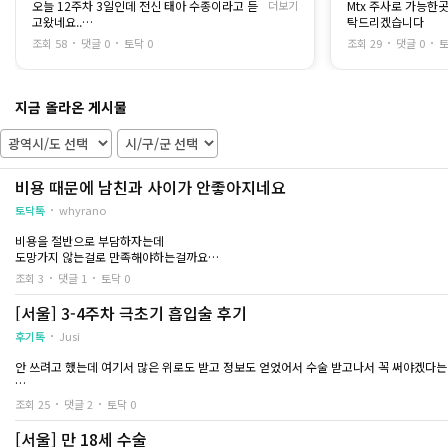
오늘 12주차 3일인데 전신 태아 수종이라고 듣
더보기
Mtx 주사로 가능한
간호사분이 중간중간 진행 상황을 설명해 주고
병원 이름은 공개가
고왔네요..
탁드리겠습니다
불편한 점은 없는지 계속 확인해 주셔서 불안감
대구산부인과 검색하
목 투명대 9mm이구요.. 소개받은 병원은 서울
이 많이 줄었어요
곳이었어요
조회 58
댓글 0
토닥 0
조회 29
댓글 0
토
이라 멀어서
혼자 기다리는 느낌이 아니라는 점이 큰 위안이
김포로 문의드려요ㅠ
됐습니다
--
지금 올라온 게시물
수술이 끝난 뒤에는 생리통보다 조금 강한 통증
조심스럽게 대해주시
과 출혈이 있었지만
늘상 이런 사람들을
하루하루 지나면서 점차 줄어들었고 무리하지
저는 처음이잖아요...
않으니 회복도 생각보다 빨랐습니다
수술 전에는 회복 기간이 오래 걸릴 거라고 걱정
초음파랑 피검사 하고
비용 때문에 남친과 사이가 안좋아지네요
했는데
대한 설명을 해주셨
충분히 휴식을 취하니 몸은 조금씩 제 컨디션을
토닥톡
whyrano
찾아가는 느낌이 들었습니다
미래를 위해 생각하면
을 것 같긴 하지만
비용을 절반으로 부담하자는데
이번 일을 겪으면서 가장 크게 느낀 건 병원 선택
당장 임신한 상태로
도망가지 않는걸로 만족해야하는걸까요
의 중요성이었습니다
수술로 진행하기로 
저는 일단 내 몸이 상하는거니까 돈이라도 남친이 부담하는게 맞다고 생각해요
조회 3
댓글 1
토닥 0
같은 과정을 겪더라도 의료진의 설명이나 대응
제가 잘못된건지…
방식에 따라
마취 들어가고 나면 
[서울] 3-4주차 극초기 흡입술 후기
환자가 느끼는 불안감은 정말 다를 수 있다는 생
각이 들었어요
혹시나 모를 나중을 
후기톡
Jusi
혹시 저처럼 20주 중절수술을 앞두고 계신 분이
수액 맞고나서 집 
라면 비용만 비교하기보다는
안 쓰려고 했는데 여기서 많은 위로도 받고 정보도 얻었어서 수술 받고나서 꼭 써야겠다는 
상담을 충분히 받아보고 믿음이 가는 의료진이
보통은 다들 수술하고
있는 병원을 선택하시길 추천드립니다
고 한다던데
저는 생리주기가 규칙적인 편인데 4일정도 밀렸었어요 그정도 밀릴때는 있었어서 괜찮겠다
조회 25
댓글 2
토닥 0
그 부분이 생각보다 훨씬 큰 차이를 만들어 주는
저는 수술 끝나고 바
줄 떴어요
것 같습니다
돌아가고 나서부터
다음날 바로 병원갔고 임신 맞다고 하셨습니다. 극초기라 아기집도 안보이는 상태라서 당
[서울] 만 18세 수술
미식거리고 어지럼증