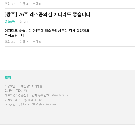
제가 일 끝나고 갈 수 있는 병원이 거기밖에 없기도 하고 거기가 괜찮은 곳이라ㅜㅜㅜ
조회 27
댓글 4
토닥 0
[광주] 26주 왜소증의심 어디라도 좋습니다
Q&A톡
Zncnn
어디라도 좋습니다 24주에 왜소증의심으러 검사 맡겼어요
부탁드립니다
조회 35
댓글 2
토닥 0
토닥
이용약관
개인정보처리방침
회사명 : 토다기㈜
대표자명 : 김종선 | 사업자 등록번호 : 862-87-02519
이메일 : admin@todac.co.kr
Copyright (c) todac All Rights Reserved