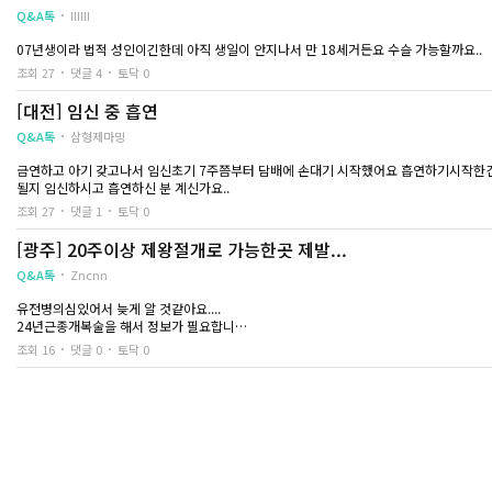
생하는 것들은
Pms인줄 알았던 것들이 임신초기 증상이였더라구요 원래 몸이 찬 편인데 미열이 37.2
Q&A톡
IlIllI
사람마다 조금씩 다른
라고 하셨어요..
07년생이라 법적 성인이긴한데 아직 생일이 안지나서 만 18세거든요 수슬 가능할까요..
크게 걱정하지는 않
저는 첫번째 간 병원에서 극초기임에도 가격을 100이상을 부르셔서 어차피 극초기라 수
조회 27
댓글 4
토닥 0
중절을 해야되나 말
어제 수술 했고 일주일 지난 시점에서는 아기집이 아주 작게 보이긴해서 수술 진행했습니다
[대전] 임신 중 흡연
됩니다.
수 있다 하셨는데 저는 일주일간 컨디션 안좋던거랑 맘고생 했던게 너무 끔찍해서 그냥 당
다만, 중절을 해야겠
Q&A톡
삼형제마밍
하루라도 빨리 하는 
5-10분 정도 걸리는 수술이라하셔서 걱정 안하고 갔는데 생각보다 너무 아팠어요.. 마
금연하고 아기 갖고나서 임신초기 7주쯤부터 담배에 손대기 시작했어요 흡연하기시작한건
주수가 늘어날 때마다
될지 임신하시고 흡연하신 분 계신가요..
남자친구랑 같이가서 수술 끝나고 누워있으니 남친이 들어와서 챙겨줬어요 수액맞고 쉬는데
고민은 천천히 결정
바로바로 들어가더라구요.......
조회 27
댓글 1
토닥 0
누구보다 토닥톡에 
여튼 끝나고 집와서 몇시간 자니까 거짓말 처럼 멀쩡하고 컨디션도 수술전보다 좋아져서
[광주] 20주이상 제왕절개로 가능한곳 제발...
한 20대가
출혈은 수술직후에 진짜 조금?? 있었고 아직까지 없네요 수술 직후에는 배가 생리통처럼
Q&A톡
Zncnn
근데 다른 후기보면 거즈도 하고 수술전에 약도 넣는다던데 그런게 전혀 없었네요 그냥 수
유전병의심있어서 늦게 알 것같아요....
오늘은 약 챙겨먹고 술이랑 운동 못하는게 슬프긴 하지만 기분도 썩 나쁘지않고 일상으로
24년근종개복술을 해서 정보가 필요합니다
부탁드려요
하루종일 자고 일어나서 말이 두서가 없었던 거 같아요 더 궁금하신거 있으시면 최대한
조회 16
댓글 0
토닥 0