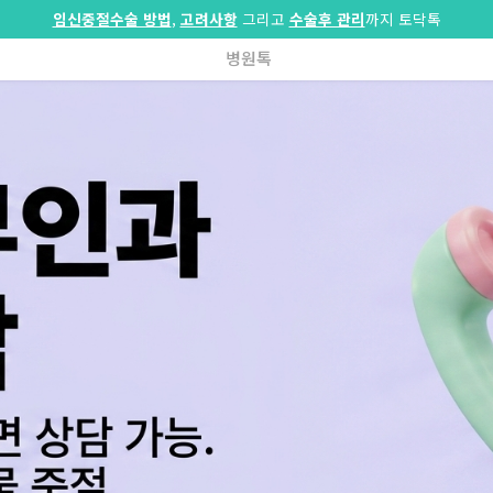
임신중절수술 방법
,
고려사항
그리고
수술후 관리
까지 토닥톡
병원톡