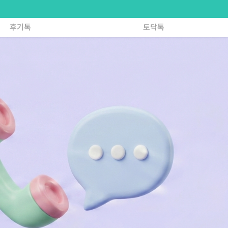
후기톡
토닥톡