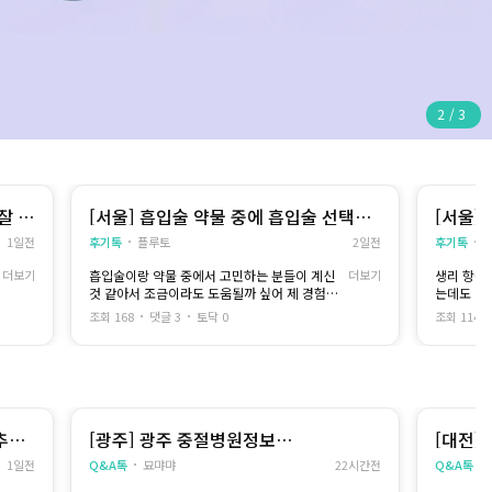
2
/
3
잘 안
[서울] 흡입술 약물 중에 흡입술 선택한
[서울]
이유(6주차)
1일전
후기톡
플루토
2일전
후기톡
더보기
흡입술이랑 약물 중에서 고민하는 분들이 계신
더보기
생리 항상
것 같아서 조금이라도 도움될까 싶어 제 경험을
는데도 안
써봐요.
두줄이 떴습
조회 168
댓글 3
토닥 0
조회 114
일단 저는 중절을 두 번 했고요..ㅎㅎ
두 줄 떴을
두 번 모두 흡입술로 진행했어요.
상황이 아기
급하게 중절
저도 두 번째 때는 또 흡입술을 받는다는 게 부담
돼서 이번에는 mtx로 해볼까 생각했어요.
임테기 하
주사를 맞고 집에서 약을 복용하는 방식이라고
병원에 전
해서 처음에는 mtx가 부담이 조금 덜하지 않을
자세한건 
추천
[광주] 광주 중절병원정보…
[대전]
까 싶었거든요.
바로 방문했
천 및 
1일전
Q&A톡
묘먀먀
22시간전
Q&A톡
면 당일에
원장님께서 두 방식의 진행 과정과 차이를 하나
하고 갔습니