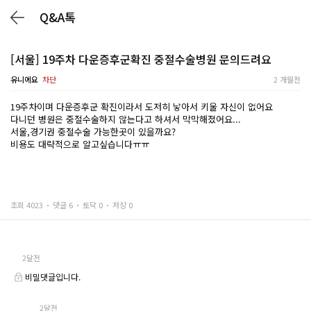
Q&A톡
[서울] 19주차 다운증후군확진 중절수술병원 문의드려요
유니에요
차단
2 개월전
19주차이며 다운증후군 확진이라서 도저히 낳아서 키울 자신이 없어요
다니던 병원은 중절수술하지 않는다고 하셔서 막막해졌어요...
서울,경기권 중절수술 가능한곳이 있을까요?
비용도 대략적으로 알고싶습니다ㅠㅠ
조회 4023
댓글 6
토닥 0
저장 0
2달전
비밀댓글입니다.
2달전