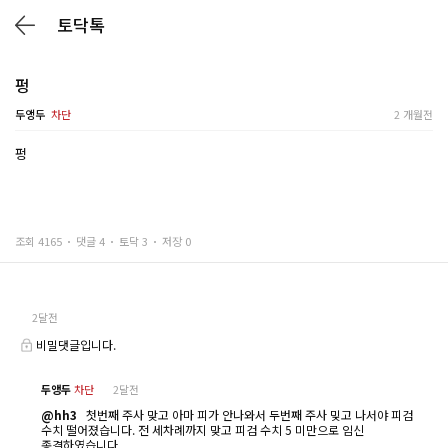
토닥톡
펑
두앵두
차단
2 개월전
펑
조회 4165
댓글 4
토닥 3
저장 0
2달전
비밀댓글입니다.
두앵두
차단
2달전
@hh3
첫번째 주사 맞고 아마 피가 안나와서 두번째 주사 밎고 나서야 피검
수치 떨어졌습니다. 전 세차례까지 맞고 피검 수치 5 미만으로 임신
종결하였습니다.