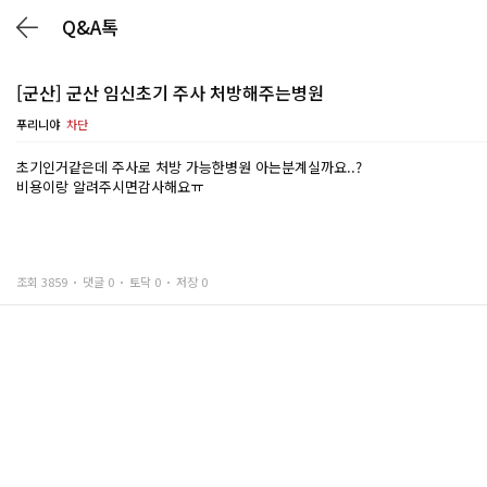
Q&A톡
[군산] 군산 임신초기 주사 처방해주는병원
푸리니야
차단
초기인거같은데 주사로 처방 가능한병원 아는분계실까요..?
비용이랑 알려주시면감사해요ㅠ
조회 3859
댓글 0
토닥 0
저장 0