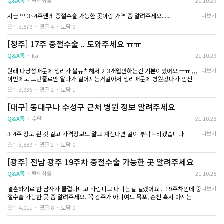
Q&A톡
탈퇴회원
21.10.29
혹시 저처럼 20주 중절수술을 앞두고 계신 분이
수액 맞고나서 집 
라면 비용만 비교하기보다는
지금 약 3~4주짼데 중절수술 가능한 곳이랑 가격 좀 알려주세요......
더보기
상담을 충분히 받아보고 믿음이 가는 의료진이
보통은 다들 수술하고
조회 3,879
댓글 4
토닥 0
있는 병원을 선택하시길 추천드립니다
고 한다던데
그 부분이 생각보다 훨씬 큰 차이를 만들어 주는
저는 수술 끝나고 바
[청주] 17주 중절수술 .. 도와주세요 ㅠㅠ
것 같습니다
돌아가고 나서부터
미식거리고 어지럼증
Q&A톡
ka
21.10.29
생하는 것들은
사람마다 조금씩 다른
원래 다낭성때문에 생리가 불규칙해서 2-3개월안하는건 기본이었어요 ㅠㅠ ,,,
더보기
이번에도 그런줄로만 알다가 길어지는거같아서 생리때문에 병원갔다가 임신이
크게 걱정하지는 않
라는 소리를 들었네요 .... 제가 둔한건지 정말 여태 아무 변화도없고 그동안이랑
조회 3,936
댓글 2
토닥 1
같았거든요 ㅜㅜㅜ당연히 피임도 계속했구요 ..
중절을 해야되나 말
결혼계획이 있기는 하지만 당장은 아닌 2-3년안쪽으로 계획중이었고 ..
[대구] 동대구나 수성구 근처 병원 정보 알려주세요
됩니다.
임신초반관리를 아예하지못해 마음도 불편하고 일때문에도 아직은 이른거같아
다만, 중절을 해야겠
서
Q&A톡
수달
21.10.28
하루라도 빨리 하는 
상의 후에 중절수술 알아보려고하는데 주수가 커서 쉽지않네요 ㅜㅜ
3-4주 정도 된 것 같고 가격정보도 알고 계신다면 같이 부탁드리겠습니다
주수가 늘어날 때마다
더보기
알아보니 17주정도면 당일수술이아닌 유도분만으로 2-3일정도는 걸리는거같아
서
조회 3,889
댓글 2
토닥 0
고민은 천천히 결정
왔다갔다하려면 지금 있는 지역에서 멀지않은곳으로 찾아봐야할거같은데 넘 어
렵네요 ...
[광주] 전남 광주 19주차 중절수술 가능한 곳 알려주세요
누구보다 토닥톡에 
아시는분 도움 부탁드립니다 ㅠㅠ 지금있는 지역은 청주에요 ..!
Q&A톡
탈퇴회원
한 20대가
21.10.28
결혼하기로 한 남자가 클럽다니고 바람피고 다니는걸 걸렸어요 .. 19주차인데 중
더보기
절수술 가능한 곳 좀 알려주세요. 꼭 광주가 아니여도 목포, 순천 혹시 아시는 분
계시면 알려주세요ㅠㅠ 부탁드릴게요
조회 4,011
댓글 8
토닥 0