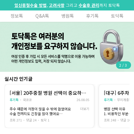
임신중절수술 방법
,
고려사항
그리고
수술후 관리
까지 토닥톡
정보톡
Q&A톡
병원톡
후기톡
토닥톡
2
/
3
실시간 인기글
[서울] 20주중절 병원 선택이 중요하다
[대구] 6주차 
고 느꼈어요
후기톡
국코코
26.08.05
후기톡
무지개충전
주수 때문에 걱정이 많을 수 밖에 없었어요
더보기
병원 선택 이유
수술 전까지도 긴장을 많이 했어요
1. 비용적인 부분
그래도 충분히 상담을 받은 뒤 믿을 수 있는 병원
2. 여자 선생님만 
조회 271
댓글 24
토닥 1
조회 248
댓글 10
을 선택했고
그 덕분에 생각보다 안정적으로 과정을 마칠 수
아직 학생신분이라 
있었습니다
에