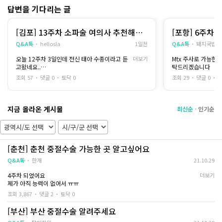
비용적인 부분이 가
답변을 기다리는 글
제가 받은 방법은 입원해서 유도분만을 진행하
는 방식은 아니었고
여자 마음은 여자가..
오랜 시간 자궁수축 주사를 맞으면서 자궁이 수
하고
[김포] 13주차 소파술 여의사 추천해주
[포항] 6주차
축되기를 기다리는 방법이었습니다
제 몸을 남자 선생님
세요
Q&A톡
hellosla
1일전
Q&A톡
돼지국밥
시간이 길다 보니 몸도 피곤하고 힘들게 느껴졌
았어요
는데
오늘 12주차 3일인데 전신 태아 수종이라고 듣
더보기
Mtx 주사로 가능한
간호사분이 중간중간 진행 상황을 설명해 주고
병원 이름은 공개가
고왔네요..
탁드리겠습니다
불편한 점은 없는지 계속 확인해 주셔서 불안감
대구산부인과 검색하
목 투명대 9mm이구요.. 소개받은 병원은 서울
이 많이 줄었어요
곳이었어요
조회 57
댓글 0
토닥 0
조회 29
댓글 0
토
이라 멀어서
혼자 기다리는 느낌이 아니라는 점이 큰 위안이
김포로 문의드려요ㅠ
됐습니다
--
지금 올라온 게시물
수술이 끝난 뒤에는 생리통보다 조금 강한 통증
조심스럽게 대해주시
최신순
인기순
과 출혈이 있었지만
늘상 이런 사람들을
하루하루 지나면서 점차 줄어들었고 무리하지
저는 처음이잖아요...
않으니 회복도 생각보다 빨랐습니다
수술 전에는 회복 기간이 오래 걸릴 거라고 걱정
초음파랑 피검사 하고
[춘천] 춘천 중절수술 가능한 곳 알고싶어요
했는데
대한 설명을 해주셨
충분히 휴식을 취하니 몸은 조금씩 제 컨디션을
Q&A톡
한개
21.10.29
찾아가는 느낌이 들었습니다
미래를 위해 생각하면
을 것 같긴 하지만
4주차 되었어요
더보기
이번 일을 겪으면서 가장 크게 느낀 건 병원 선택
당장 임신한 상태로
제가 아직 능력이 없어서 ㅠㅠ
의 중요성이었습니다
수술로 진행하기로 
조회 3,867
댓글 2
토닥 0
같은 과정을 겪더라도 의료진의 설명이나 대응
방식에 따라
마취 들어가고 나면 
[부산] 부산 중절수술 알려주세요
환자가 느끼는 불안감은 정말 다를 수 있다는 생
각이 들었어요
혹시나 모를 나중을 