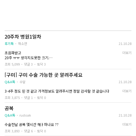
20주차 병원1일차
후기톡
채소연
21.10.28
초음파받고
더보기
20주 ㅠㅠ 생각지도못한 크기.
조회 5,099
댓글 3
토닥 3
그자리에서 입원시켜달라했어요
[구미] 구미 수술 가능한 곳 알려주세요
350 부르더군요
약값 영양제 무통주사 별도
Q&A톡
수달
21.10.28
3-4주 정도 된 것 같고 가격정보도 알려주시면 정말 감사할 것 같습니다
더보기
자궁열리는 관을 삽입후
저는 약물 로 전혀 안하고
조회 3,875
댓글 1
토닥 0
수면마취안된데요
공복
Q&A톡
rudoak
21.10.28
자궁 기?를 3번넣어서
열리게하고
수술전날 공복 몇시간 해ㅑ하나요 ??
더보기
밑으로바로빼낸다는 과정들었어요
조회 3,893
댓글 6
토닥 0
진짜2번짼데 엄청아파요 진짜 넣을때도아프지만 넣고나서도 아무것도할수가없