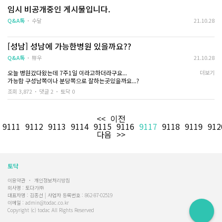
어요 ㅠㅠ 진통제도 안넣어줘요
임시 비공개중인 게시물입니다.
Q&A톡
수달
21.10.28
자진짜 너무아픈데 수면마취되는곳으로 병원을옮겨야는지
미친듯이아프고 제가죽을꺼같아요
[성남] 성남에 가능한병원 있을까요??
ㅡㅡㅡ>위에후기글남겼어요 길게요
저끝났고.수면마취했어요 제글보고 힘내세요 도움받아저도긴후기남겨요
Q&A톡
쀼우
21.10.28
오늘 병원갔다왔는데 7주1일 이라고하더라구요...
더보기
가능함 구성남쪽이나 분당쪽으로 잘하는곳있을까요...?
조회 3,872
댓글 2
토닥 0
<<
이전
9111
9112
9113
9114
9115
9116
9117
9118
9119
912
다음
>>
토닥
이용약관
개인정보처리방침
회사명 : 토다기㈜
대표자명 : 김종선 | 사업자 등록번호 : 862-87-02519
이메일 : admin@todac.co.kr
Copyright (c) todac All Rights Reserved