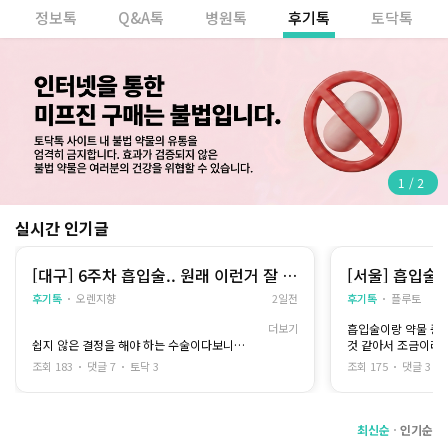
정보톡
Q&A톡
병원톡
후기톡
토닥톡
1
/
2
실시간 인기글
[대구] 6주차 흡입술.. 원래 이런거 잘 안
[서울] 흡입술
쓰는데
이유(6주차)
후기톡
오렌지향
2일전
후기톡
플루토
더보기
흡입술이랑 약물 중
쉽지 않은 결정을 해야 하는 수술이다보니
것 같아서 조금이라도
저도 누군가한테는 도움이 되고싶어 적어봐요...
써봐요.
조회 183
댓글 7
토닥 3
조회 175
댓글 3
저도 중절 수술하기 전에는 하루에도 몇 번씩 커
일단 저는 중절을 두 
뮤니티만 들락날락했던 사람이라 비슷한 상황인
두 번 모두 흡입술로
분들에게 조금이라도 도움이 될까 해서요..
저도 두 번째 때는 
최신순
인기순
전 6주차에 흡입술로 진행했고, 수액도 추가해
돼서 이번에는 mtx