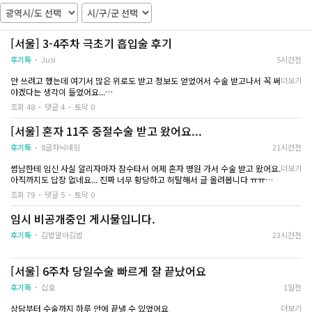
서 받았어요
주사를 맞고 집에서
수술 자체보다 저는 기다리는 시간이 더 긴장됐
해서 처음에는 mtx
던 것 같아요...
까 싶었거든요.
병원에 도착해서 검사를 하고 설명을 듣는 동안
[서울] 3-4주차 극초기 흡입술 후기
은 괜찮았는데, 막상 제 차례가 가까워질수록 별
원장님께서 두 방식의
후기톡
Jusi
5시간전
생각이 다 들었던..ㅠㅠㅠ
씩 상세하게 설명해
그래도 원장님이 계속 차분하게 안내해줘서 마
고민했어요.
안 쓰려고 했는데 여기서 많은 위로도 받고 정보도 얻었어서 수술 받고나서 꼭 써
더보기
음이 조금씩 편해지긴 하더라고요...
다행히 바로 선택하
야겠다는 생각이 들었어요...
그리고 중절은 수면으로 진행해서 과정은 그냥
분히 생각할 시간을 
기억이 없어요..
조회 48
댓글 4
토닥 0
저는 생리주기가 규칙적인 편인데 4일정도 밀렸었어요 그정도 밀릴때는 있었어
눈을 떴을 때는 회복실이었고, 처음에는 정신이
MTX는 1주 차에 
서 괜찮겠다고 생각은 했는데 마음이 너무 이상하더라고요 pms도 있고 생리통
[서울] 혼자 11주 중절수술 받고 왔어요...
조금 멍했던 것 같아요
검사를 받고 추가로 
도 하루전부터 있는 편인데 생리통도 있길래 아니겠지 하다가 기분이 너무 이상
배는 생리통처럼 묵직한 느낌이 있었는데 초반
는 건 알고 있었는데
해서 임테기 바로 해보니 두줄 떴어요
후기톡
8글자닉네임
21시간전
에만 그렇고 시간이 지나면서 조금씩 괜찮아졌
막상 제가 한 번에 
다음날 바로 병원갔고 임신 맞다고 하셨습니다. 극초기라 아기집도 안보이는 상
어요
더라고요.
썸남한테 임신 사실 알리자마자 잠수타서 어제 혼자 병원 가서 수술 받고 왔어요.
더보기
태라서 당장 수술을 못하는 상황이라 일주일정도 미뤘습니다.
수액을 같이 맞으면서 쉬다 보니 몸에 힘이 돌아
원장님께서는 1주 
아직까지도 답장 없네요... 진짜 너무 황당하고 허탈해서 글 올려봅니다 ㅠㅠ
오는 느낌이 들기도 했어요
말씀해주셨지만 그래
Pms인줄 알았던 것들이 임신초기 증상이였더라구요 원래 몸이 찬 편인데 미열
조회 79
댓글 5
토닥 0
수액 추가하는거 그렇게 안비싸니까 수액까지
까요..
생리가 늦어지는 느낌은 있었는데 원래 좀 불규칙해서 사실 별 생각 안하고 있었
이 37.2 정도로 쭉 있었고 하루종일 피곤하고 머리만 대면 잤어요 배가 생리통처
받으면 좋을 것 같기는 해요..!
어요...
럼 아프고 가슴도 띵띵하게 부었었구요.. 입덧이라기보단 속이 늘 체한거같이 답
임시 비공개중인 게시물입니다.
그리고 첫 번째 중절
그런데 며칠 전에 왠지 느낌이 너무 안좋아서 테스트기를 해봐야될 것 같더라고
답했는데 다 극초기 증상이라고 하셨어요..
아무튼 수술 받고 집에 와서는 무조건 쉬자는 생
요.
요.
후기톡
김밥말아김밥
23시간전
각으로 하루를 보냈어요 전
그때는 수술을 마치
진짜 혹시나... 아니겠지 하면서 테스트기 해봤는데 너무 선명하게 두 줄이어서...
저는 첫번째 간 병원에서 극초기임에도 가격을 100이상을 부르셔서 어차피 극
배가 살짝 당기는 느낌은 있었지만 계속 심하게
가했고 집에 돌아온
현실감이 안 들었어요.
초기라 수술도 기다려야하니 일단 검사비만 내고 나와서 서치하다가 서울쪽 병
아픈 건 아니었고, 따뜻하게 쉬면서 물도 자주 마
지냈어요.
[서울] 6주차 당일수술 빠르게 잘 끝났어요
원 알아보고 일주일뒤에 50에 수술했습니다.
셔줬구요..
저는 회복이 비교적
병원 갔더니 벌써 11주라고 해서... 그냥 수술을 하기로 결정했어요.
다음 날에는 컨디션이 조금 나아졌지만 평소처
고 할 만한 불편함도
후기톡
십호
1일전
혹시 몰라 금식하고 갔고 의사 선생님이 수술에 대해서 설명해 주셨는데 사실 기
어제 수술 했고 일주일 지난 시점에서는 아기집이 아주 작게 보이긴해서 수술 진
럼 움직이기보다는 천천히 생활했습니다...!
억도 잘 안나요.
행했습니다. 그 전 병원은 5주차라 하셨는데 여기서는 그랬으면 아기집이 보였
몸이 회복되는 것도 중요하긴한데 몸 회복은 크
이미 한 번 흡입술을
상담부터 수술까지 하루 안에 끝낼 수 있었어요
더보기