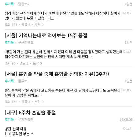
최대한 답변해드릴게요 다들 얼마나 맘고생 하셨을지 알아서 조금이라도 도움이
ㅠㅠ
지만
전 6주차에 흡입술로 진행했고, 수액도 추가해서 받았어요
후기톡
달집토끼
2일전
되고싶었습니다 좋은 주말 보내세요
흡입술과 mtx 고민
수술 자체보다 저는 기다리는 시간이 더 긴장됐던 것 같아요...
20주라는 주수 때문에 고민하시거나,
해본 뒤 정하시면 좋
생리 항상 규칙적이게 하다가 이번에 한달 넘었는데도 안해서 이상하다 싶어서
더보기
병원에 도착해서 검사를 하고 설명을 듣는 동안은 괜찮았는데, 막상 제 차례가 가
바쁜 일정 때문에 망설이시는 분들이 있다면 상담 먼저 받아보시는 걸 추천드립
임테기 했는데 두줄이 떴습니다...
까워질수록 별생각이 다 들었던..ㅠㅠㅠ
니다 ㅠㅠ
두 줄 떴을 때 정말 심장이 쿵 내려앉았고... 지금 상황이 아기를 낳을 수 있는 상
그래도 원장님이 계속 차분하게 안내해줘서 마음이 조금씩 편해지긴 하더라고
조회 121
댓글 6
토닥 0
다들 건강하게 몸조리 잘하셨으면 좋겠어요!!!!
황이 아니라서... 급하게 중절하고 왔습니다....
요...
그리고 중절은 수면으로 진행해서 과정은 그냥 기억이 없어요..
[서울] 기억나는대로 적어보는 15주 중절
임테기 하고나서 두 줄인거 확인하고 중절 하는 병원에 전화를 먼저 해서 제 상황
눈을 떴을 때는 회복실이었고, 처음에는 정신이 조금 멍했던 것 같아요
말씀 드리니깐 자세한건 병원에서 확인해보자고 하셔서 다음날 바로 방문했습니
후기톡
구구의월드
2일전
배는 생리통처럼 묵직한 느낌이 있었는데 초반에만 그렇고 시간이 지나면서 조
다... 전날 전화로 금식하고 오시면 당일에 중절 가능하다고 말씀해주셔서 금식하
금씩 괜찮아졌어요
-병원에 가는 길이 유난히 길게 느껴졌다 여러 번 마음을 정리했다고 생각했는데
더보기
고 갔습니다...
수액을 같이 맞으면서 쉬다 보니 몸에 힘이 돌아오는 느낌이 들기도 했어요
접수하고 대기하는 동안에는 괜히 시계만 계속 보게 됐다
수액 추가하는거 그렇게 안비싸니까 수액까지 받으면 좋을 것 같기는 해요..!
-당일 수술 예약을 잡고 갔다 아침 식사를 하지 않고 갔으며 도착해서 초음파 검
갔을 때 여원장님께서 상담해주셨고 따뜻한 말씀으로 진료해주셨어요... 혼자간
조회 90
댓글 2
토닥 0
사를 한 뒤 원장님 상담을 진행했다
거기도 하고 솔직한 감정으로는 중절이 무섭기도 했지만 여원장님께 진료 받으
아무튼 수술 받고 집에 와서는 무조건 쉬자는 생각으로 하루를 보냈어요 전
-수술 방법에 대해 이야기 하고 실장님 하고는 금액, 영양제 선택 여부 등에 대해
면서 많이 진정이 되서 상담 후에 바로 수술했습니다... 수술 후에는 1인 회복실
배가 살짝 당기는 느낌은 있었지만 계속 심하게 아픈 건 아니었고, 따뜻하게 쉬면
[서울] 흡입술 약물 중에 흡입술 선택한 이유(6주차)
이야기를 나눴다
에서 몸이 괜찮아질 때까지 있다가 바로 퇴원했어요...
서 물도 자주 마셔줬구요..
-난 그냥 빨리 받고 싶은 것이 최우선 목표여서 병원에서 추천해주는대로 했다
후기톡
플루토
2일전
제가 급하게 알아보고 간거긴 하지만 혹시나 홈페이지에 나와있는 금액보다 비
다음 날에는 컨디션이 조금 나아졌지만 평소처럼 움직이기보다는 천천히 생활했
-바로 수술에 들어가지 않고 자궁을 부드럽게 해주는 주사를 맞게 된다 이걸 맞
싸질까봐 걱정했는데 추가요금없이 그대로 중절 받고 왔습니다...
습니다...!
흡입술이랑 약물 중에서 고민하는 분들이 계신 것 같아서 조금이라도 도움될까
더보기
으면 화장실 가고 싶은 느낌이 들고 아랫배가 뻐근? 불편해지는 느낌이 든다
아직 정신적으로 회복이 다 된건 아니지만 중절하는 병원 찾아보고 계신 분이 계
몸이 회복되는 것도 중요하긴한데 몸 회복은 크게 무리만 안하면 금방 회복되니
싶어 제 경험을 써봐요.
-난 근종도 있다고 해서 출혈이 평균보다 많을 가능성이 있어 지혈에 도움이 되
신다면 제 글이 조금이나마 도움이 되시길 바라면서 씁니다...
걱정은 안해도 될 것 같아요
일단 저는 중절을 두 번 했고요..ㅎㅎ
는 영양제를 추가 해서 맞았다
그저 저는 마음을 추스르는 시간이 더 필요하다고 생각하는 편이라
조회 175
댓글 3
토닥 0
두 번 모두 흡입술로 진행했어요.
-수술은 수면마취로 한다 수술이 끝나고도 회복실에 한참 있게 된다 혈압도 재고
스트레스 받지 않으려고 노력했고 긍정적으로 생각하려고 노력했어요...ㅎㅎㅎ
체온도 재고 출혈은 많은지 체크도 계속 한다
[대구] 6주차 흡입술 중절
주변에 알릴수도 없어서 진짜 찐친 한명한테만 털어놨고
저도 두 번째 때는 또 흡입술을 받는다는 게 부담돼서 이번에는 mtx로 해볼까 생
-자궁이 수축되는건지 쥐어 짜는 듯한 통증이 있어 누워 있기도 힘들었다
너무 우울하지 않으려고 친구랑 시간을 보내니 점점 나아지긴 하더라고요..
각했어요.
후기톡
무지개충전
26.08.05
-시간이 지나면서 통증은 점점 줄고 출혈도 잡혀서 집으로 돌아왔다
잠시 잊는 것 뿐이지만요...ㅎㅎㅠㅠ
주사를 맞고 집에서 약을 복용하는 방식이라고 해서 처음에는 mtx가 부담이 조
-출혈은 며칠 더 이어졌지만 양은 많지 않고(생리 4-5일차 정도) 점점 줄어들고
그래도 여건이 안 되는데 책임지지 못할 선택을 하는 것보다는
병원 선택 이유
더보기
금 덜하지 않을까 싶었거든요.
있는 중이다
제 마음이 조금 아픈 과정을 겪는 게 더 낫다고 생각하며 지내고 있습니다...!!
1. 비용적인 부분
-피도 거의 나지 않고 복부 통증도 없고 소화 기능도 점점 좋아지고 있지만 날씨