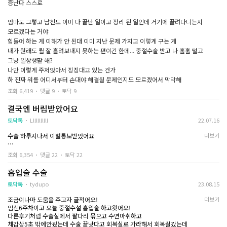
증난다 스스로
엄마도 그렇고 남친도 이미 다 끝난 일이고 정리 된 일인데 거기에 끌려다니는지
모르겠다는 거야
힘들어 하는 게 이해가 안 된대 이미 지난 문제 가지고 이렇게 구는 게
내가 원래도 뭘 잘 흘려보내지 못하는 편이긴 한데... 중절수술 받고 나 훌훌 털고
그냥 일상생활 해?
나만 이렇게 주저앉아서 징징대고 있는 건가
하 진짜 뭐를 어디서부터 손대야 해결될 문제인지도 모르겠어서 막막해
조회 6,419
댓글 9
토닥 9
결국엔 버림받았어요
토닥톡
Lllllllllll
22.07.16
수술 하루지나서 이별통보받았어요
더보기
남자친구는 50만원 지원이 끝.
조회 6,354
댓글 22
토닥 22
임신진단도 진료도 수술도 돈도 모두 저 혼자 해결하고 오니까 너무서러워서
너 때문에 애기 지웠다 힘들다 한마디 했더니
흡입술 수술
중절어플에서 애 지우고 버림받았다는 여자들
토닥톡
tydupo
23.08.15
다 너처럼 구니까 버림받는거야
조금이나마 도움을 주고자 글적어요!
더보기
왜 수술 전이 아닌 수술 후에 그렇게 헤어지는지 알겠다
임신6주차이고 오늘 중절수설 흡입술 하고왓어요!
하고선 이별통보당했어요
다른후기처럼 수술실에서 팔다리 묶으고 수면마취하고
체감상5초 밖에안됬는데 수술 끝낫다고 회복실로 가라해서 회복실갔는데
저는 지금 남친 집을 나가면 눈물흘릴곳도 서러운마음 터놓을곳도, 수술 어제받