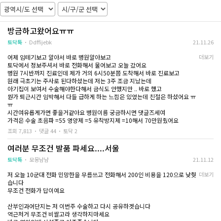
방금하고왔어요ㅠㅠ
토닥톡
Ddffijebk
21.11.26
어제 임테기보고 알아서 바로 병원알아보고
더보기
토닥에서 정보주셔서 바로 전화해서 물어보고 오늘 갔어요
병원 7시반까지 진료인데 제가 거의 6시50분쯤 도착해서 바로 진료보고
원래 극초기는 주사로 된다하셨는데 저는 3주 조금 지났는데
아기집이 보여서 수술해야한다해서 금식도 안했지만 .. 바로 했고
뭔가 퇴근시간 임박해서 다들 급하게 하는 느낌은 있었는데 친절은 하셨어요 ㅠ
ㅠ
시간여유롭게가면 좋을거같아요 병원이름 궁금하시면 댓글즈세여
가격은 수술 초음파 =55 영양제 =5 유착방지제 =10해서 70만원줬어요
조회 7,813
댓글 44
토닥 2
여러분 무조건 발품 파세요....서울
토닥톡
모몽냠냠
21.11.12
저 오늘 10군대 전화 민망한을 무릅쓰고 전화해서 200인 비용을 120으로 낮췃
더보기
습니다
무조건 전화가 답이예요
산부인과어단지는 저 이번주 수술하고 다시 공유하겟습니다
역근처거 무조건 비쌀고라 생각하지마세요