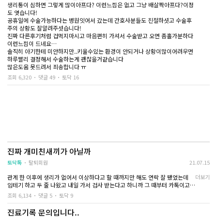
생리통이 심하면 그렇게 많이아프다? 이런느낌은 없고 그냥 배살짝아프다?이정
아서 아직 아픈데 몸 챙길곳도없어서 진정되면 나가겠다 하고 아직 남친집에 있
도 엿습니다!
네요
공휴일에 수술가능하다는 병원잇어서 갔는데 간호사분들도 친절하셧고 수술후
주의 상황도 잘알려주셧습니다!
저랑 비슷한 분 계신가요..? 잘 헤어진건가요?
진짜 다른후기처럼 겁먹지마시고 마음편히 가셔서 수술받고 오면 좀홀가분하다
이런느낌이 드네요…
솔직히 아기한테 미안하지만..키울수있는 환경이 안되거나 상황이많이어려우면
하루빨리 결정해서 수술하는게 괜찮을거같습니다
많은도움 못드려서 죄송합니다 ㅠ
조회 6,320
댓글 49
토닥 16
진짜 개미친새끼가 아닐까
토닥톡
탈퇴회원
21.07.15
관계 한 이후에 생리가 없어서 이상하다고 할 때까지만 해도 연락 잘 됐었는데
더보기
임테기 하고 두 줄 나왔고 내일 가서 검사 받는다고 하니까 그 때부터 카톡이고
전화고 다 안 받네요
조회 6,134
댓글 5
토닥 9
어떤 식으로든 정리는 같이 해야 하는 거 아닌가
일은 둘이 벌렸는데 왜 저 혼자 책임져야 하는지 모르겠어요
진료기록 문의입니다..