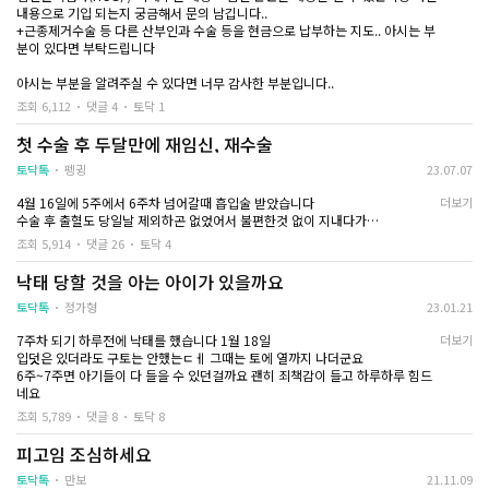
내용으로 기입 되는지 궁금해서 문의 남깁니다..
+근종제거수술 등 다른 산부인과 수술 등을 현금으로 납부하는 지도.. 아시는 부
분이 있다면 부탁드립니다
아시는 부분을 알려주실 수 있다면 너무 감사한 부분입니다..
조회 6,112
댓글 4
토닥 1
첫 수술 후 두달만에 재임신, 재수술
토닥톡
펭귕
23.07.07
4월 16일에 5주에서 6주차 넘어갈때 흡입술 받았습니다
더보기
수술 후 출혈도 당일날 제외하곤 없었어서 불편한것 없이 지내다가
5주차인 5월 23일 바로 첫 생리 했습니다
조회 5,914
댓글 26
토닥 4
그러고 두번째 생리 기다리며 6월 예정일이 되었는데 생리를 안하네요…
처음엔 하루 이틀이겠지 , 수술 받아서 주기가 틀려졌나 싶었어요
낙태 당할 것을 아는 아이가 있을까요
근데 일주일쯤 지나니까 증상들이 저번이랑 비슷하고 점점 불안해지고…
저는 가슴 통증이랑 피곤함이 엄청 심했거든요
토닥톡
정가형
23.01.21
무리한 일이 없는데 매일 피곤함에 잠만 자서 설마설마했는데…
7주차 되기 하루전에 낙태를 했습니다 1월 18일
더보기
저번엔 착상혈이 없었어서 잘 몰랐는데
입덧은 있더라도 구토는 안했는ㄷㅔ 그때는 토에 열까지 나더군요
이번에 예정일 전에 아주 희미하게 비쳤거든요
6주~7주면 아기들이 다 들을 수 있던걸까요 괜히 죄책감이 들고 하루하루 힘드
전 아무 생각 없이 생리하려나 하고 말았는데 바로 못 알아챈 제가 바보같네요…
네요
빨리 알아차렸어야하는데…
또 수술 받아야 한다니 겁납니다…
조회 5,789
댓글 8
토닥 8
저번엔 되게 무덤덤하게 받았고 수술후에도 아무렇지 않았습니다
그런데 또 라는 생각이 이번엔 좀 겁나네요…
피고임 조심하세요
제 몸도 걱정이고…
토닥톡
만보
21.11.09