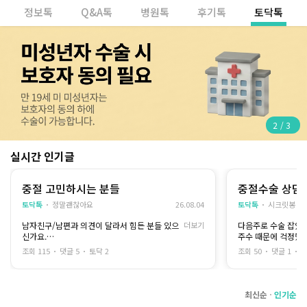
정보톡
Q&A톡
병원톡
후기톡
토닥톡
2
/
3
실시간 인기글
중절 고민하시는 분들
중절수술 상담
토닥톡
정말괜찮아요
26.08.04
토닥톡
시크릿봉
남자친구/남편과 의견이 달라서 힘든 분들 있으
더보기
다음주로 수술 잡았
신가요.
주수 때문에 걱정했
본인은 중절을 원하는데 상대는 원치 않는다거
선생님이 20주 수
조회 115
댓글 5
토닥 2
조회 50
댓글 1
토
나, 그 반대인 분들도요.
많이 해보셨다고 해
이 결정 자체가 쉽지 않은데 의견도 다르니 너무
나 힘드네요.
최신순
인기순