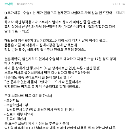
주차가 오래 될수록 수술 비용이 높아진대서 마음이 급하네요
토닥톡
tissushoes
21.11.14
이 새끼 연락 안 되고 있어도 그냥 제가 병원 가서 알아서 하는 게 맞겠죠...
(+추가내용 - 수술비는 제가 현금으로 결제했고 사실대로 가격 말씀 안 드렸어
더보기
요..
화이자 백신 부작용이나 스트레스 받아서 생리가 미뤄진 줄 알았는데
혹시 싶어서 산부인과 가서 임신혈액검사 (*HCG수치검사 - 결과 정확하고 다음
날에 바로 나와요)
해봤는데 임신 6주차 3일이었어요...심지어 생리 마지막날에 착상이 됐고..
콘돔은 가끔 미 착용하고 질내사정은 절대 안 했는데
정말 콘돔 필수, 체외사정 필수구나 했어요 무책임 했어요..
결혼계획도, 임신계획도 없어서 수술 바로 예약하고 지금은 수술 17일 정도 경과
한 시점인데,
제가 몸 상태가 안 좋으니까 (지금 생각해보면 입덧, 두통 - 임신 증상)
부모님께서도 물어보셨어서 병원 다녀왔다고 말씀드렸었는데
나중에도 계속 물어보셔서 큰 문제 없다고 했다가
"큰 문제가 없는데 몸이 그랬다고....?" 계속 질문하셔서 ...
당황했다는 핑계로 혹 제거 수술했다고 말해버렸어요..
근데 보험사에 바로 얘기를 하셔서
- 초진차트
- 수술확인서 1부
- 입원확인서 1부 (당일 퇴원이여서 해당은 안 됨.)
- 진료비 세부 내역서
- 진료비 계산서
를 요구하셨는데 제가 걱정되는 부분은 기록에
임신혈액검사(HCG) / 낙태수술 내용 = 임신 관련한 내용을 뺄 수 있는지랑 다른