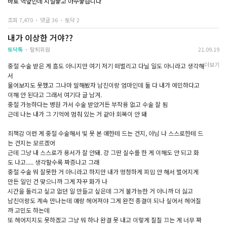
바로 역앞인데 시설좋고 아주좋습니다
조회 7,470
댓글 36
토닥 2
내가 이상한 거야??
토닥톡
탈퇴회원
21.09.19
더보기
중절 수술 받은 게 흠도 아니지만 여기 저기 떠벌리고 다닐 일도 아니라고 생각해
서
물어보지도 못했고 그나마 말해봤자 남친이랑 엄마인데 둘 다 내가 예민하다고
이해 안 된다고 그래서 여기다 글 남겨.
중절 가능하다는 병원 가서 수술 받았거든 부작용 없고 수술 잘 됨
근데 나는 내가 그 기억에 멈춰 있는 거 같아 회복이 안 돼
죄책감 이런 게 중절 수술해서 빛 못 본 애한테 드는 건지, 아님 나 스스로한테 드
는 건지는 모르겠어
근데 그냥 내 스스로가 용서가 잘 안돼. 걍 그딴 실수를 한 게 이해도 안 되고 화
도 나고..... 생각할수록 짜증나고 그래
중절 수술 뭐 잘못한 거 아니라고 하지만 내가 멍청하게 피임 안 해서 벌어지게
만든 일인 건 맞으니까 그게 자꾸 화가 나
시간을 돌리고 싶고 없던 일 만들고 싶은데 그거 불가능한 거 아니까 더 싫고
남친이랑도 계속 만나는데 얘랑 헤어져야 그게 완전 종결이 되나 싶어서 헤어질
까 고민도 하는데
또 헤어지지도 못하겠고 그냥 뭐 하나 완결 못 내고 이렇게 질질 끄는 게 너무 짜