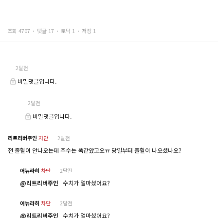
조회 4707
댓글 17
토닥 1
저장 1
2달전
비밀댓글입니다.
2달전
비밀댓글입니다.
리트리버주인
차단
2달전
전 출혈이 안나오는데 주수는 똑같았고요ㅠ 당일부터 출혈이 나오셨나요?
어뉴라히
차단
2달전
@리트리버주인
수치가 얼마셨어요?
어뉴라히
차단
2달전
@리트리버주인
수치가 얼마셨어요?