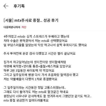
후기톡
[서울] mtx주사로 중절.. 성공 후기
다음에만나자아
차단
4주차였고 mtx는 심적 스트레스가 두배라고 했는데
차마 수술은 못하겠어서 저는 mtx로 선택했었어요
덜 부담스러울줄 알았는데 막상 하고나서 살짝 후회되기도 했어요
주사 투여전에 온갖 검사 다했었고 시간은 빨리 끝났어요
집가서 자고일어났는데 생리전이랑 생리할때처럼
아랫배 묵직함+생리통 통증+출혈+메스꺼움 있었구요
하루 2번 3일동안 싸이토텍 약 먹었어요
그리고 일주일뒤에 병원 다시 가서 초음파랑 혈액검사 했고
저는 약물배출이 다행히 1차로 종결됐어요
그 일주일이라는 시간동안 정말 고통스러웠는데..
그래도 다시 돌아가도 저는 mtx로 할것같긴 하네요
원장님이 너무너무 감사하게도 잘 챙겨주셔서 그랬던것 같기도 하고..
mtx 중절 궁금한거 알려드려볼게요