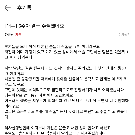
후기톡
[대구] 6주차 결국 수술했네요
하콩님
차단
2 개월전
후기들을 보니 아직 미혼인 분들이 수술을 많이 하더라구요
저같이 이미 가정이 있고 애가 있는 상태에서 수술 고민하는 맘분들 있을까 하
고 후기 남겨봅니다
저랑 남편은 결혼 전부터 애는 첫째만 갖자는 주의였는데 첫 임신에서 쌍둥이
가 생겼어요
처음엔 좀 당황했지만 저희에게 찾아온 선물이다 생각하고 현재는 예쁘게 키
우고 있구요
그런데 셋째는 체력적으로도 금전적으로도 감당하기가 너무 어려웠습니다...
남편이랑은 3일 동안 새벽까지 고민했어요
아무래도 생명을 지우는게 죄책감이 컸고 남편은 그런 절 보면서 더 미안해하
더라구요
결국은 조금이라도 이를 때 수술하는게 낫겠다고 판단하고 수술 받고 왔습니
다.
의사선생님한테 여쭤보니 저같은 분들도 내원 많이 한다고 하셨고
수술도 금방 끝나니 너무 걱정하지 말라고 안심시켜주셨습니다