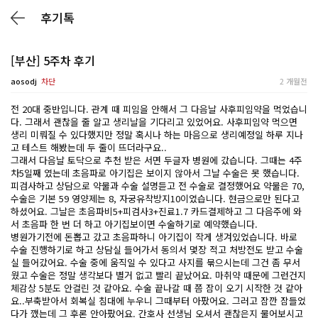
후기톡
[부산] 5주차 후기
aosodj
차단
2 개월전
전 20대 중반입니다. 관계 때 피임을 안해서 그 다음날 사후피임약을 먹었습니
다. 그래서 괜찮을 줄 알고 생리날을 기다리고 있었어요. 사후피임약 먹으면
생리 미뤄질 수 있다했지만 정말 혹시나 하는 마음으로 생리예정일 하루 지나
고 테스트 해봤는데 두 줄이 뜨더라구요..
그래서 다음날 토닥으로 추천 받은 서면 두글자 병원에 갔습니다. 그때는 4주
차5일째 였는데 초음파로 아기집은 보이지 않아서 그날 수술은 못 했습니다.
피검사하고 상담으로 약물과 수술 설명듣고 전 수술로 결정했어요 약물은 70,
수술은 기본 59 영양제는 8, 자궁유착방지10이였습니다. 현금으로만 된다고
하셨어요. 그날은 초음파비5+피검사3+진료1.7 카드결제하고 그 다음주에 와
서 초음파 한 번 더 하고 아기집보이면 수술하기로 예약했습니다.
병원가기전에 돈뽑고 갔고 초음파하니 아기집이 작게 생겨있었습니다. 바로
수술 진행하기로 하고 상담실 들어가서 동의서 몇장 적고 처방전도 받고 수술
실 들어갔어요. 수술 중에 움직일 수 있다고 사지를 묶으시는데 그건 좀 무서
웠고 수술은 정말 생각보다 별거 없고 빨리 끝났어요. 마취약 때문에 그런건지
체감상 5분도 안걸린 것 같아요. 수술 끝나갈 때 쯤 잠이 오기 시작한 것 같아
요..부축받아서 회복실 침대에 누우니 그때부터 아팠어요. 그러고 잠깐 잠들었
다가 깼는데 그 후론 안아팠어요. 간호사 선생님 오셔서 괜찮은지 물어보시고