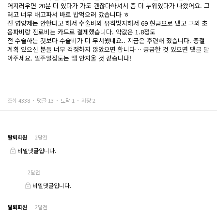
어지러우면 20분 더 있다가 가도 괜찮다하셔서 좀 더 누워있다가 나왔어요. 그
러고 너무 배고파서 바로 밥먹으러 갔습니다 ㅎ
전 영양제는 안한다고 해서 수술비와 유착방지해서 69 현금으로 냈고 그외 초
음파비랑 진료비는 카드로 결제했습니다. 약값은 1.8정도
전 수술하는 것보다 수술비가 더 무서웠네요.. 지금은 후련해 졌습니다. 중절
계획 있으신 분들 너무 걱정하지 않았으면 합니다… 궁금한 것 있으면 댓글 달
아주세요. 일주일정도는 앱 안지울 것 같습니다!
조회 4338
댓글 13
토닥 1
저장 2
탈퇴회원
2달전
비밀댓글입니다.
2달전
비밀댓글입니다.
탈퇴회원
2달전