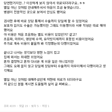
당연한거지만..? 이상하게 보지 않아서 위로되더라구요..ㅎㅎ
별일 아닌 것처럼 안내해주셔서 마음이 조금 놓엿습니다..
병원이 전문적인 곳으로 보여서 안심도 됐어요
검사한 후에 바로 상담 통해서 수술까지 당일에 할 수 있었어요
보호자 없이도 수술은 가능했지만 그래도 미동행이라 서류 작성은 따로 해야
했어요
아 비용은 처음 초음파는 별도 비용이 있었던거? 같고?
초음파, 마취비, 영양제 수액, 유착방지제까지 포함된 비용이었어요
추가로 계속 비용이 붙을까 봐 걱정했는데 다행이었어요
끝나고 나서는 생각보다 멍한 느낌이 컸고
집에 와서는 최대한 쉬었어요
혼자 결정하고 혼자 다녀온 게 쉬운 일은 아니었지만
그래도 오래 끌지 않고 당일에 상담부터 수술까지 마무리해서 다행이라고 생
각해요
별일 아닌 것처럼 대해주셨던게 저한테 위로가 되더라구요
저 같으신 분들 계시면 도움될까 싶어 글 써봐요...
조회 4339
댓글 19
토닥 5
저장 1