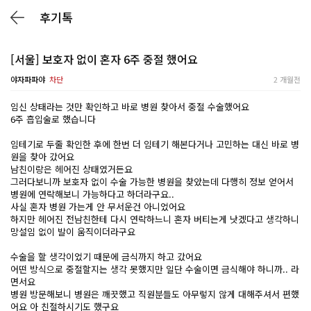
후기톡
[서울] 보호자 없이 혼자 6주 중절 했어요
야자파파야
차단
2 개월전
임신 상태라는 것만 확인하고 바로 병원 찾아서 중절 수술했어요
6주 흡입술로 했습니다
임테기로 두줄 확인한 후에 한번 더 임테기 해본다거나 고민하는 대신 바로 병
원을 찾아 갔어요
남친이랑은 헤어진 상태였거든요
그러다보니까 보호자 없이 수술 가능한 병원을 찾았는데 다행히 정보 얻어서
병원에 연락해보니 가능하다고 하더라구요..
사실 혼자 병원 가는게 안 무서운건 아니었어요
하지만 헤어진 전남친한테 다시 연락하느니 혼자 버티는게 낫겠다고 생각하니
망설임 없이 발이 움직이더라구요
수술을 할 생각이었기 때문에 금식까지 하고 갔어요
어떤 방식으로 중절할지는 생각 못했지만 일단 수술이면 금식해야 하니까.. 라
면서요
병원 방문해보니 병원은 깨끗했고 직원분들도 아무렇지 않게 대해주셔서 편했
어요 아 친절하시기도 했구요