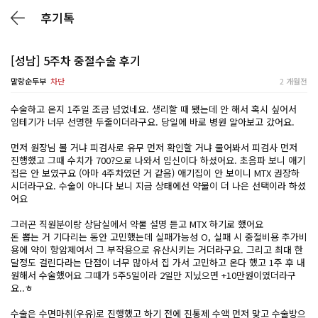
후기톡
[성남] 5주차 중절수술 후기
말랑순두부
차단
2 개월전
수술하고 온지 1주일 조금 넘었네요. 생리할 때 됐는데 안 해서 혹시 싶어서
임테기가 너무 선명한 두줄이더라구요. 당일에 바로 병원 알아보고 갔어요.
먼저 원장님 볼 거냐 피검사로 유무 먼저 확인할 거냐 물어봐서 피검사 먼저
진행했고 그때 수치가 700?으로 나와서 임신이다 하셨어요. 초음파 보니 애기
집은 안 보였구요 (아마 4주차였던 거 같음) 애기집이 안 보이니 MTX 권장하
시더라구요. 수술이 아니다 보니 지금 상태에선 약물이 더 나은 선택이라 하셨
어요
그러곤 직원분이랑 상담실에서 약물 설명 듣고 MTX 하기로 했어요
돈 뽑는 거 기다리는 동안 고민했는데 실패가능성 O, 실패 시 중절비용 추가비
용에 약이 항암제여서 그 부작용으로 유산시키는 거더라구요. 그리고 최대 한
달정도 걸린다라는 단점이 너무 많아서 집 가서 고민하고 온다 했고 1주 후 내
원해서 수술했어요 그때가 5주5일이라 2일만 지닜으면 +10만원이였더라구
요..ㅎ
수술은 수면마취(우유)로 진행했고 하기 전에 진통제 수액 먼저 맞고 수술방으