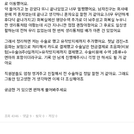
로 이동했어요.
약 들어가고 눈 감았다 뜨니 끝나있었고 너무 멀쩡했어요. 남자친구는 회사때
문에 저 혼자였는데 끝나고 생각하니 혼자오길 잘한 거 같아요.(너무 무던하게
후다닥 끝나가지고) 회복실에선 영양수액 추가로 더 놔주셨고 회복실 누우니
깐 생리통처럼 아팠는데 시간 지나니깐 점점 괜찮아졌어요 그 후로도 일상생
활하는데 전혀 무리 없었는데 한 번씩 생리통처럼 배가 아픈 건 있었어요
그래서 정리하면 저는 수술로 했고 유착방지제까지 추가했어요. 첫날 검진+초
음파는 보험으로 처리해서 카드로 결제했고 수술날은 현금결제로 초음파(비보
험)+수술(6주0일까지)+유착방지제까지 결제했고. 수술비용에 수액 2종류+수
면마취 포함이더라구요. 기록 안 남게 진행해주시니 걱정 안 하셔도 될 거 같
아요
직원분들도 엄청 챙겨주고 친절해서 전 수술하길 정말 잘한 거 같아요. 그래도
그동안 맘고생한 거 생각하면 이제 더 조심해야죠
궁금한 거 있으면 편하게 물어봐주세요
조회 4346
댓글 9
토닥 0
저장 0