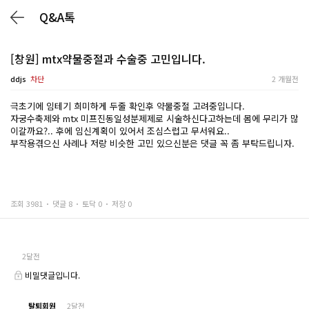
Q&A톡
[창원] mtx약물중절과 수술중 고민입니다.
ddjs
차단
2 개월전
극초기에 임테기 희미하게 두줄 확인후 약물중절 고려중입니다.
자궁수축제와 mtx 미프진동일성분제제로 시술하신다고하는데 몸에 무리가 많
이갈까요?.. 후에 임신계획이 있어서 조심스럽고 무서워요..
부작용겪으신 사례나 저랑 비슷한 고민 있으신분은 댓글 꼭 좀 부탁드립니자.
조회 3981
댓글 8
토닥 0
저장 0
2달전
비밀댓글입니다.
탈퇴회원
2달전