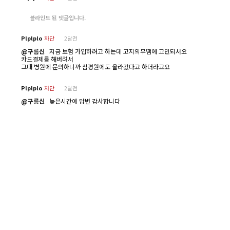
블라인드 된 댓글입니다.
Plplplo
차단
2달전
@구름신
지금 보험 가입하려고 하는데 고지의무땜에 고민되서요
카드결제를 해버려서
그때 병원에 문의하니까 심평원에도 올라갔다고 하더라고요
Plplplo
차단
2달전
@구름신
늦은시간에 답변 감사합니다