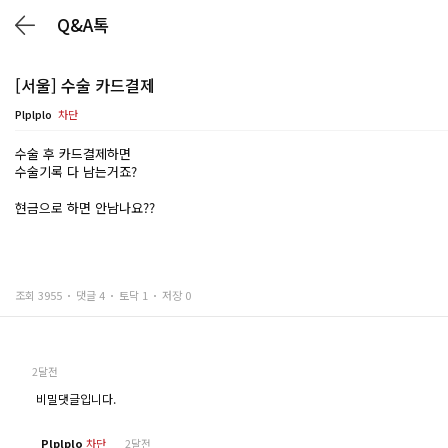
Q&A톡
[서울] 수술 카드결제
Plplplo
차단
수술 후 카드결제하면
수술기록 다 남는거죠?
현금으로 하면 안남나요??
조회 3955
댓글 4
토닥 1
저장 0
2달전
비밀댓글입니다.
Plplplo
차단
2달전