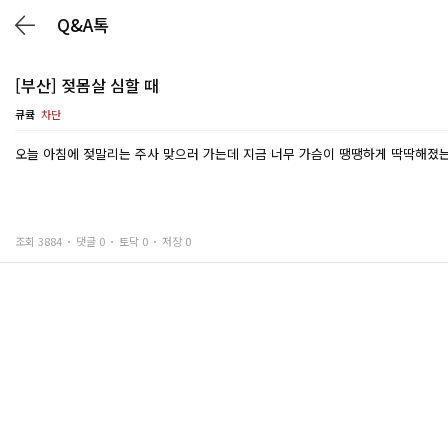
Q&A톡
[부산] 젖몸살 심할 때
큐큨
차단
오늘 아침에 젖말리는 주사 맞으러 가는데 지금 너무 가슴이 땡땡하게 딱딱해졌
조회 3884
댓글 0
토닥 0
저장 0