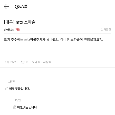
Q&A톡
[대구] mtx 소파술
dkdkds
차단
1 개월전
초기 주수에는 mtx약물주사가 낫나요?.. 아니면 소파술이 괜찮을까요?..
조회 3972
댓글 11
토닥 0
저장 0
1달전
비밀댓글입니다.
1달전
비밀댓글입니다.