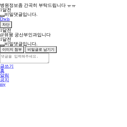
병원정보좀 간곡히 부탁드립니다 ㅠㅠ
1달전
비밀댓글입니다.
Dwis
차단
1달전
@뮤뮹
궁산부인과입니다
1달전
비밀댓글입니다.
이미지 첨부
비밀글로 남기기
글쓰기
홈
알림
공지
my