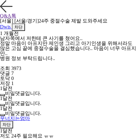
Q&A톡
[서울] [서울/경기]24주 중절수술 제발 도와주세요
Dwis
차단
1 개월전
남자쪽에서 저한테 큰 사기를 쳤어요..
정말 마음이 아프지만 제인생 그리고 아기인생을 위해서라도
많은 고심 끝에 중절수술을 결심했습니다.. 마음이 너무 아프지
만..
병원 정보 부탁드립니다..
조회 3973
댓글 7
토닥 0
저장 1
1달전
비밀댓글입니다.
1달전
비밀댓글입니다.
1달전
비밀댓글입니다.
무너지는엄마
차단
1달전
저도 24주 필요해요 ㅠㅠ