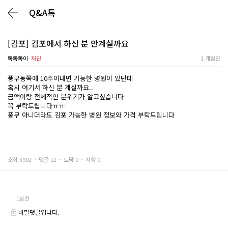
Q&A톡
[김포] 김포에서 하신 분 안계실까요
톡톡톡이
차단
1 개월전
풍무동쪽에 10주이내면 가능한 병원이 있던데
혹시 여기서 하신 분 계실까요..
금액이랑 전체적인 분위기가 알고싶습니다
꼭 부탁드립니다ㅠㅠ
풍무 아니더라도 김포 가능한 병원 정보와 가격 부탁드립니다
조회 3902
댓글 12
토닥 0
저장 0
1달전
비밀댓글입니다.