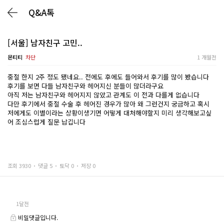
Q&A톡
[서울] 남자친구 고민..
몬티티
차단
1 개월전
중절 한지 2주 정도 됐네요.. 전에도 후에도 들어와서 후기를 많이 봤습니다
후기를 보면 다들 남자친구와 헤어지신 분들이 많더라구요
아직 저는 남자친구와 헤어지지 않았고 관계도 이 전과 다를게 없습니다
다만 후기에서 중절 수술 후 헤어진 경우가 많아 왜 그런건지 궁금하고 혹시
저에게도 이별이라는 상황이생기면 어떻게 대처해야할지 미리 생각해보고싶
어 조심스럽게 질문 납깁니다
조회 3930
댓글 5
토닥 0
저장 0
1달전
비밀댓글입니다.