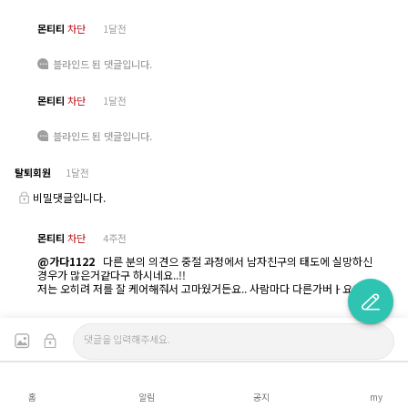
몬티티
차단
1달전
블라인드 된 댓글입니다.
몬티티
차단
1달전
블라인드 된 댓글입니다.
탈퇴회원
1달전
비밀댓글입니다.
몬티티
차단
4주전
@가다1122
다른 분의 의견으 중절 과정에서 남자친구의 태도에 실망하신
경우가 많은거같다구 하시네요..!!
저는 오히려 저를 잘 케어해줘서 고마웠거든요.. 사람마다 다른가버ㅏ요..!!
홈
알림
공지
my